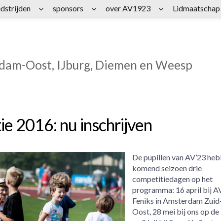
dstrijden
sponsors
over AV1923
Lidmaatschap
rdam-Oost, IJburg, Diemen en Weesp
ie 2016: nu inschrijven
De pupillen van AV’23 he
komend seizoen drie
competitiedagen op het
programma: 16 april bij A
Feniks in Amsterdam Zuid
Oost, 28 mei bij ons op de