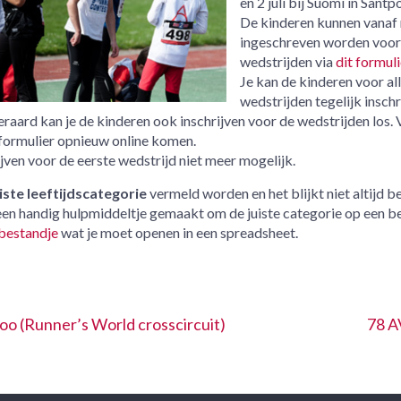
en 2 juli bij Suomi in Santp
De kinderen kunnen vanaf
ingeschreven worden voor
wedstrijden via
dit formuli
Je kan de kinderen voor al
wedstrijden tegelijk inschr
teraard kan je de kinderen ook inschrijven voor de wedstrijden los.
 formulier opnieuw online komen.
ijven voor de eerste wedstrijd niet meer mogelijk.
iste leeftijdscategorie
vermeld worden en het blijkt niet altijd 
een handig hulpmiddeltje gemaakt om de juiste categorie op een b
bestandje
wat je moet openen in een spreadsheet.
oo (Runner’s World crosscircuit)
78 A