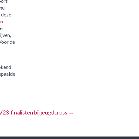
oort.
 nu
 deze
er
.
le
ijven,
 Voor de
bekend
epaalde
V23-finalisten bij jeugdcross
→