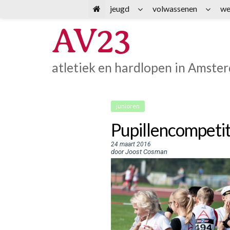
Spring
jeugd
volwassenen
we
naar
AV23
inhoud
atletiek en hardlopen in Amste
junioren
Pupillencompetit
24 maart 2016
door Joost Cosman