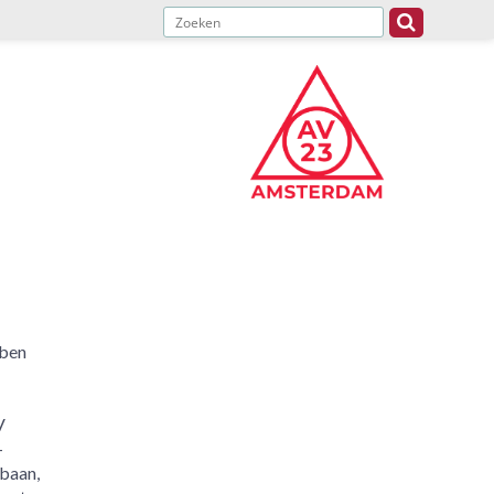
bben
V
-
 baan,