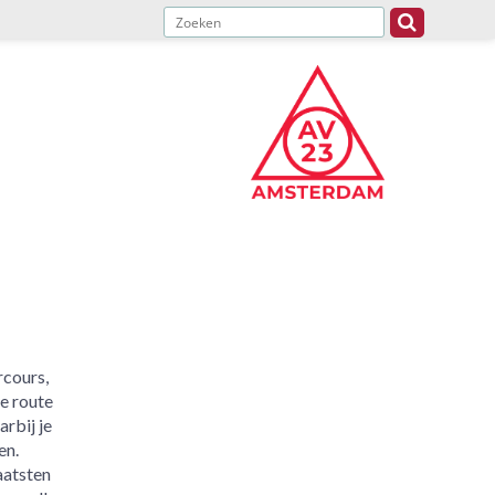
rcours,
e route
arbij je
en.
aatsten