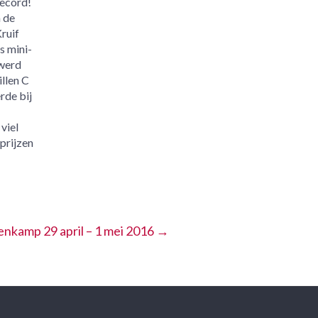
record!
n de
Kruif
s mini-
 werd
illen C
rde bij
 viel
 prijzen
enkamp 29 april – 1 mei 2016
→