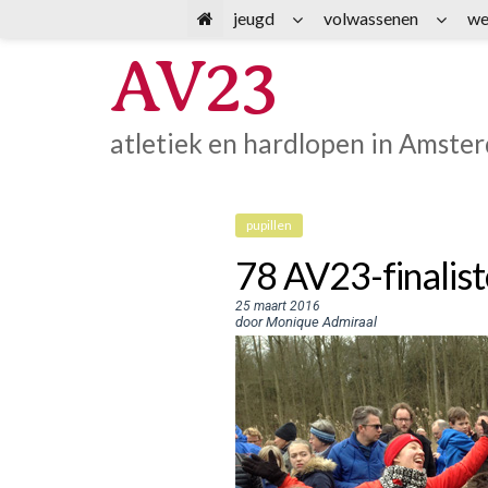
Spring
jeugd
volwassenen
we
naar
AV23
inhoud
atletiek en hardlopen in Amste
pupillen
78 AV23-finalist
25 maart 2016
door Monique Admiraal