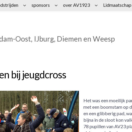
dstrijden
sponsors
over AV1923
Lidmaatschap
rdam-Oost, IJburg, Diemen en Weesp
en bij jeugdcross
Het was een moeilijk pa
met een boomstam op d
en een glibberig pad, wa
bijna in de sloot kon vall
78 pupillen van AV23 pl