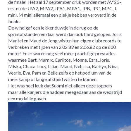
de finale! Het zal 17 september druk worden met AV’23-
ers, nu de JPA2, MPA2, JPA1, MPA1, JPB, JPC, MPC, J
mini, M mini allemaal een plekje hebben veroverd in de
finale.
De wind gaf een lekker duwtje in de rug op de
sprintafstanden en daar werd dan ook hard gelopen. Joris
Mantel en Maud de Jong wisten hun eigen clubrecords te
verbreken met tijden van 2.02.89 en 2.06.82 op de 600
meter! En er waren nog veel meer prachtige prestaties
waarmee Bart, Marnix, Carlitos, Monne, Ezra, Joris,
Miska, Chaca, Lucy, Lilian, Maud, Nehissa, Kaitlyn, Nina,
Veerle, Eva, Pam en Belle zelfs op het podium van de
meerkamp of lange afstand wisten te komen.
Het was heel leuk dat Suomi niet alleen deze toppers
maar alle kanjers die hadden meegedaan aan de wedstrijd
een medaille gaven.