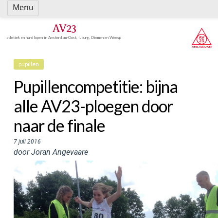
Spring
Menu
naar
inhoud
AV23
atletiek en hardlopen in Amsterdam-Oost, IJburg, Diemen en Weesp
pupillen
Pupillencompetitie: bijna
alle AV23-ploegen door
naar de finale
7 juli 2016
door Joran Angevaare