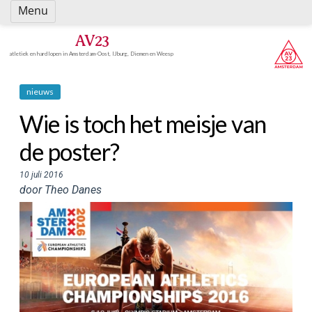
Spring
Menu
naar
inhoud
AV23
atletiek en hardlopen in Amsterdam-Oost, IJburg, Diemen en Weesp
nieuws
Wie is toch het meisje van
de poster?
10 juli 2016
door Theo Danes