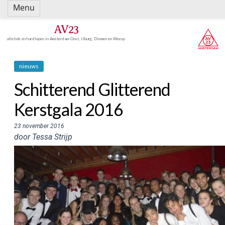
Spring
Menu
naar
inhoud
AV23
atletiek en hardlopen in Amsterdam-Oost, IJburg, Diemen en Weesp
nieuws
Schitterend Glitterend
Kerstgala 2016
23 november 2016
door Tessa Strijp