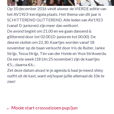
Op 10 december 2016 vindt alweer de VIERDE editie van
het AV1923-kerstgala plaats. Het thema van dit jaar is
SCHITTEREND GLITTEREND. Alle leden van AV1923
(vanaf D-junioren) zijn meer dan welkom!
De avond begint om 21.00 en we gaan dansend &
glitterend door tot 02.00 (D-junioren tot 00.00). De
deuren sluiten om 22.30. Kaartjes worden vanaf 18
november op de baan verkocht door Iris de Ruiter, Janke
Strijp, Tessa Strijp, Tim van der Heide en Ynze Strikwerda.
De eerste week (18 t/m 25 november) zijn de kaartjes
€5,-, daarna €6,-.
Zet deze datum alvast in je agenda & haal je meest shiny
outfit uit de kast, want wij hopen jullie allemaal de 10e te
zien!
←
Mooie start crossseizoen pup/jun