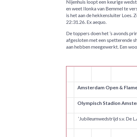
Nijenhuis loopt een keurige wedstri
en weet Ilonka van Bemmel te versc
is het aan de hekkensluiter Loes. 
22:31.26. Ex aequo.
De toppers doen het ’s avonds pri
afgesloten met een spetterende s
aan hebben meegewerkt. Een woord
Amsterdam Open & Flame
Olympisch Stadion Amst
‘Jubileumwedstrijd s.v. De L.A