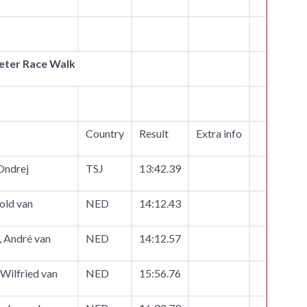
meter Race Walk
Country
Result
Extra info
Ondrej
TSJ
13:42.39
old van
NED
14:12.43
André van
NED
14:12.57
ilfried van
NED
15:56.76