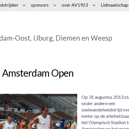
dstrijden
sponsors
over AV1923
Lidmaatschap
rdam-Oost, IJburg, Diemen en Weesp
ij Amsterdam Open
Op 31 augustus 2013 sta
onder andere een
snelwandelwedstrijd ov
meter op de atletiekbaa
het Olympisch Stadion t
Amsterdam op het pro