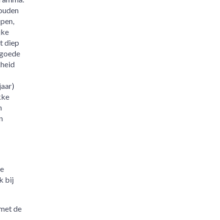
ouden
pen,
jke
t diep
 goede
kheid
jaar)
kke
n
n
te
k bij
 met de