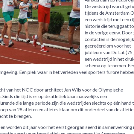
De wedstrijd wordt geh
tijdens de Amsterdam O
een wedstrijd met een ri
historie die teruggaat to
in de vorige eeuw. Door
contacten is de mogelij
gecreëerd om voor het
jubileum van De Lat (75 
een wedstrijd in het dru
schema op te nemen. Ee
mgeving. Een plek waar in het verleden veel sporters furore hebbe
acht van het NOC door architect Jan Wils voor de Olympische
inds die tijd is er op de atletiekbaan nauwelijks een
rende die lange periode zijn die wedstrijden slechts op één hand 
groep van 28 atleten en atletes klaar om dit onderdeel van de atletie
cht te brengen.
n worden dit jaar voor het eerst georganiseerd in samenwerking
antie zorgt voor topatletiek en entertainment in Amsterdam.