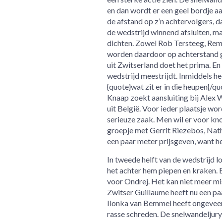
en dan wordt er een geel bordje aa
de afstand op z’n achtervolgers, da
de wedstrijd winnend afsluiten, 
dichten. Zowel Rob Tersteeg, Remc
worden daardoor op achterstand g
uit Zwitserland doet het prima. En
wedstrijd meestrijdt. Inmiddels he
{quote}wat zit er in die heupen{/q
Knaap zoekt aansluiting bij Alex 
uit België. Voor ieder plaatsje wo
serieuze zaak. Men wil er voor kn
groepje met Gerrit Riezebos, Nath
een paar meter prijsgeven, want h
In tweede helft van de wedstrijd 
het achter hem piepen en kraken. E
voor Ondrej. Het kan niet meer mis
Zwitser Guillaume heeft nu een p
Ilonka van Bemmel heeft ongeveer
rasse schreden. De snelwandeljury 