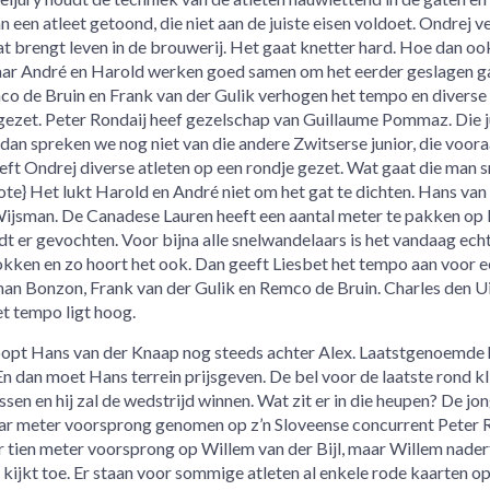
n een atleet getoond, die niet aan de juiste eisen voldoet. Ondrej v
t brengt leven in de brouwerij. Het gaat knetter hard. Hoe dan ook,
maar André en Harold werken goed samen om het eerder geslagen ga
o de Bruin en Frank van der Gulik verhogen het tempo en diverse 
ezet. Peter Rondaij heef gezelschap van Guillaume Pommaz. Die j
 dan spreken we nog niet van die andere Zwitserse junior, die voora
eft Ondrej diverse atleten op een rondje gezet. Wat gaat die man s
uote} Het lukt Harold en André niet om het gat te dichten. Hans van
Wijsman. De Canadese Lauren heeft een aantal meter te pakken op 
rdt er gevochten. Voor bijna alle snelwandelaars is het vandaag ech
okken en zo hoort het ook. Dan geeft Liesbet het tempo aan voor e
an Bonzon, Frank van der Gulik en Remco de Bruin. Charles den Ui
et tempo ligt hoog.
loopt Hans van der Knaap nog steeds achter Alex. Laatstgenoemde
n dan moet Hans terrein prijsgeven. De bel voor de laatste rond kl
sen en hij zal de wedstrijd winnen. Wat zit er in die heupen? De jo
aar meter voorsprong genomen op z’n Sloveense concurrent Peter R
 tien meter voorsprong op Willem van der Bijl, maar Willem nader
kijkt toe. Er staan voor sommige atleten al enkele rode kaarten op