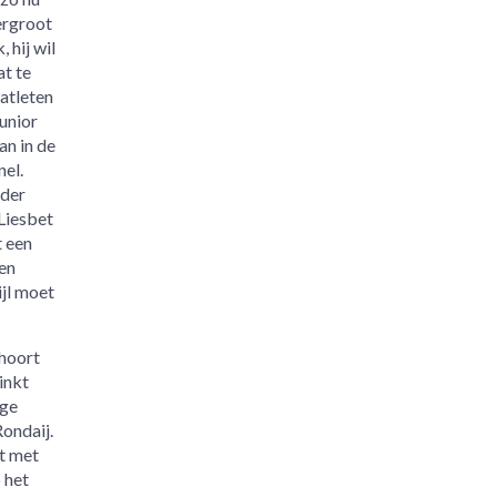
ergroot
 hij wil
t te
atleten
unior
an in de
nel.
 der
Liesbet
t een
en
jl moet
 hoort
inkt
nge
ondaij.
t met
 het