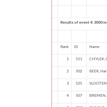
Results of event 4: 3000 
Rank
ID
Name
1
511
CHYLEK, 
2
502
BEEK, Har
3
525
SLOOTEN, 
4
507
BREMEN, W