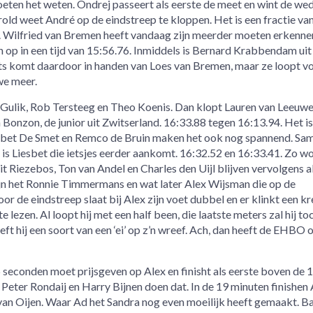
ten het weten. Ondrej passeert als eerste de meet en wint de wed
rold weet André op de eindstreep te kloppen. Het is een fractie va
. Wilfried van Bremen heeft vandaag zijn meerder moeten erkennen
ich op in een tijd van 15:56.76. Inmiddels is Bernard Krabbendam uit
ats komt daardoor in handen van Loes van Bremen, maar ze loopt v
e meer.
 Gulik, Rob Tersteeg en Theo Koenis. Dan klopt Lauren van Leeuw
onzon, de junior uit Zwitserland. 16:33.88 tegen 16:13.94. Het is
Liesbet De Smet en Remco de Bruin maken het ook nog spannend. Sa
is Liesbet die ietsjes eerder aankomt. 16:32.52 en 16:33.41. Zo wo
t Riezebos, Ton van Andel en Charles den Uijl blijven vervolgens al
jn het Ronnie Timmermans en wat later Alex Wijsman die op de
r de eindstreep slaat bij Alex zijn voet dubbel en er klinkt een kre
 te lezen. Al loopt hij met een half been, die laatste meters zal hij to
eft hij een soort van een ‘ei’ op z’n wreef. Ach, dan heeft de EHBO
 seconden moet prijsgeven op Alex en finisht als eerste boven de 
ter Rondaij en Harry Bijnen doen dat. In de 19 minuten finishen
an Oijen. Waar Ad het Sandra nog even moeilijk heeft gemaakt. B