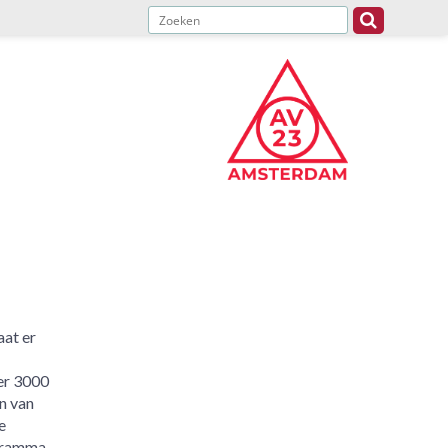
at er
er 3000
n van
e
gramma.