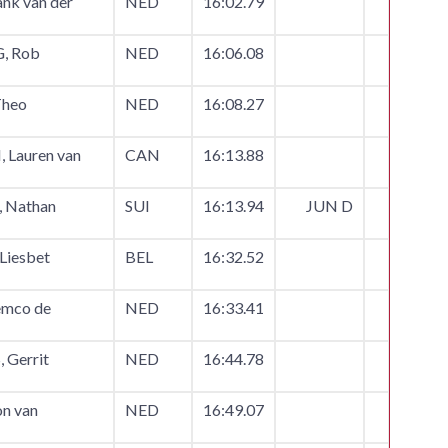
nk van der
NED
16:02.79
, Rob
NED
16:06.08
Theo
NED
16:08.27
Lauren van
CAN
16:13.88
Nathan
SUI
16:13.94
JUN D
Liesbet
BEL
16:32.52
emco de
NED
16:33.41
 Gerrit
NED
16:44.78
n van
NED
16:49.07