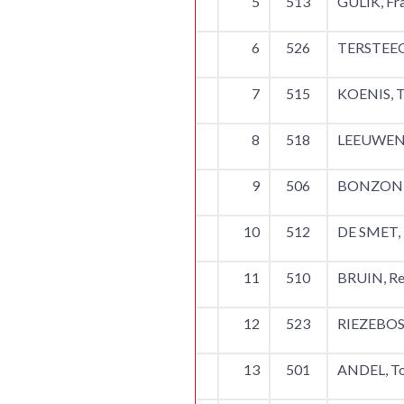
5
513
GULIK, Fra
6
526
TERSTEEG
7
515
KOENIS, 
8
518
LEEUWEN, 
9
506
BONZON, 
10
512
DE SMET, 
11
510
BRUIN, R
12
523
RIEZEBOS,
13
501
ANDEL, To