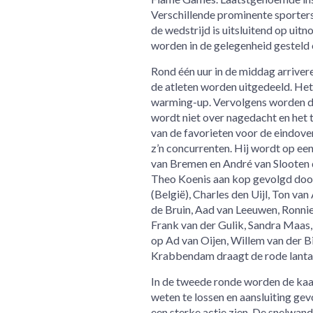
Verschillende prominente sporters
de wedstrijd is uitsluitend op ui
worden in de gelegenheid gesteld 
Rond één uur in de middag arriver
de atleten worden uitgedeeld. Het 
warming-up. Vervolgens worden de 
wordt niet over nagedacht en het
van de favorieten voor de eindove
z’n concurrenten. Hij wordt op ee
van Bremen en André van Slooten 
Theo Koenis aan kop gevolgd door
(België), Charles den Uijl, Ton v
de Bruin, Aad van Leeuwen, Ronn
Frank van der Gulik, Sandra Maas, 
op Ad van Oijen, Willem van der B
Krabbendam draagt de rode lantaarn
In de tweede ronde worden de kaar
weten te lossen en aansluiting gev
een sterke actie zien. De snelwand