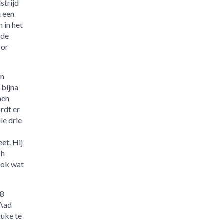
strijd
n een
 in het
 de
oor
en
 bijna
men
rdt er
le drie
et. Hij
ch
 ook wat
18
 Aad
auke te