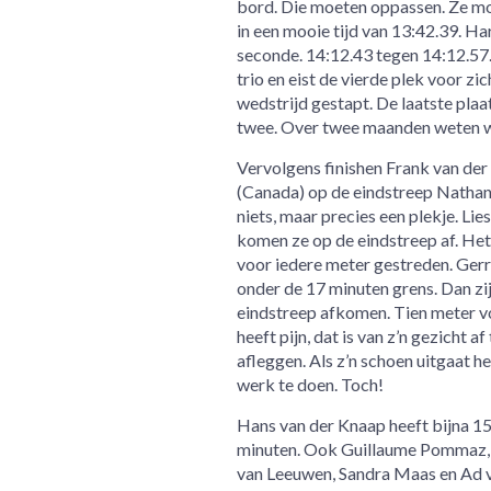
bord. Die moeten oppassen. Ze moe
in een mooie tijd van 13:42.39. Ha
seconde. 14:12.43 tegen 14:12.57
trio en eist de vierde plek voor z
wedstrijd gestapt. De laatste pla
twee. Over twee maanden weten w
Vervolgens finishen Frank van der
(Canada) op de eindstreep Nathan B
niets, maar precies een plekje. 
komen ze op de eindstreep af. Het 
voor iedere meter gestreden. Gerri
onder de 17 minuten grens. Dan zi
eindstreep afkomen. Tien meter voo
heeft pijn, dat is van z’n gezicht af
afleggen. Als z’n schoen uitgaat he
werk te doen. Toch!
Hans van der Knaap heeft bijna 15
minuten. Ook Guillaume Pommaz, Pe
van Leeuwen, Sandra Maas en Ad v