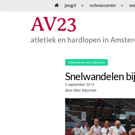
Spring
jeugd
volwassenen
we
naar
AV23
inhoud
atletiek en hardlopen in Amste
interviews en columns
Snelwandelen b
5 september 2013
door Alex Wijsman