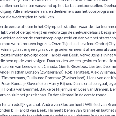
 zullen hun talenten vanavond op het tartan tentoonstellen. Deeln
tnodiging. Alle snelwandelaars en deelnemers aan het voorprogramm
om die wedstrijden te bekijken.
en de eerste atleten in het Olympisch stadion, waar de startnumme
lijkt wel of de tijd vliegt en weldra zijn de snelwandelaars bezig m
atleten achter de startstreep opgesteld en dan valt het startschot
 tempo wordt meteen ingezet. Onze Tsjechische vriend Ondrej Chyl
rwinning, laat er geen gras over groeien en neemt al meteen afstan
n zestal meter gevolgd door Harold van Beek. Vervolgens zijn het 
die hem op de voet volgen. Daarna zien we een gesloten formatie 
 Lauren van Leeuwen uit Canada, Gerrit Riezebos, Liesbet De Sme
an Andel, Nathan Bonzon (Zwitserland), Rob Tersteeg, Alex Wijsma
ie Timmermans, Guillaume Pommaz (Zwitserland), Hans van der Kn
Peter Rondaij (Slovenië) en Harry Bijnen. Dan is er al een gaatje g
ijl, Ilonka van Bemmel, Bauke te Nijenhuis en Loes van Bremen. Be
 en sluit het gezelschap. En dat allemaal in de eerste ronde.
ten al redelijk geschut. André van Slooten heeft Wilfried van Bre
onden bij Harold van Beek. Hij heeft benen van graniet en laat het
eljury houdt de techniek van de atleten nauwlettend in de gaten en