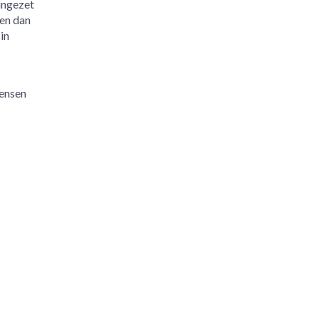
 ingezet
 en dan
in
mensen