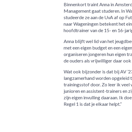
Binnenkort traint Anna in Amster
Management gaat studeren. In Wage
studeerde ze aan de UvA af op Futu
naar Wageningen betekent het eind
hoofdtrainer van de 15- en 16-jari
Anna blijft wel lid van het jeugdb
met een eigen budget en een eigen v
organiseren jongeren hun eigen tr
de ouders als vrijwilliger daar ook 
Wat ook bijzonder is dat bij AV ’2
langzamerhand worden opgeleid tot 
trainingsstof door. Zo leer ik vee
junioren en assistent-trainers en z
zijn eigen invulling daaraan. Ik do
Regel 1 is dat je elkaar helpt.”