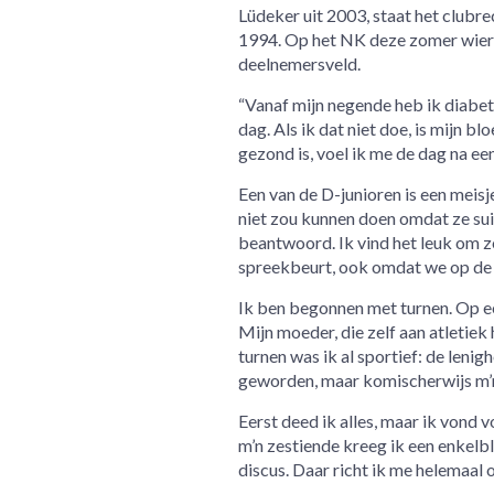
Lüdeker uit 2003, staat het club
1994. Op het NK deze zomer wierp 
deelnemersveld.
“Vanaf mijn negende heb ik diabete
dag. Als ik dat niet doe, is mijn 
gezond is, voel ik me de dag na een
Een van de D-junioren is een meisj
niet zou kunnen doen omdat ze suik
beantwoord. Ik vind het leuk om zo
spreekbeurt, ook omdat we op de 
Ik ben begonnen met turnen. Op een
Mijn moeder, die zelf aan atletiek 
turnen was ik al sportief: de lenigh
geworden, maar komischerwijs m’n
Eerst deed ik alles, maar ik vond v
m’n zestiende kreeg ik een enkelbl
discus. Daar richt ik me helemaal o