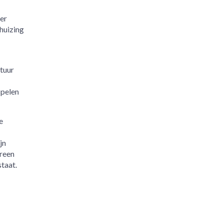
er
rhuizing
stuur
spelen
e
jn
ereen
staat.