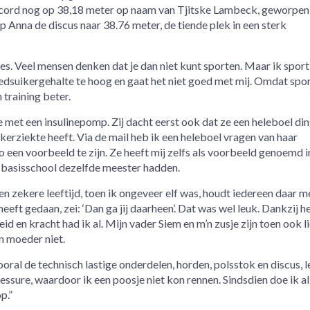
record nog op 38,18 meter op naam van Tjitske Lambeck, geworpen 
Anna de discus naar 38.76 meter, de tiende plek in een sterk
s. Veel mensen denken dat je dan niet kunt sporten. Maar ik sport
bloedsuikergehalte te hoog en gaat het niet goed met mij. Omdat spo
 training beter.
e met een insulinepomp. Zij dacht eerst ook dat ze een heleboel di
erziekte heeft. Via de mail heb ik een heleboel vragen van haar
 een voorbeeld te zijn. Ze heeft mij zelfs als voorbeeld genoemd i
basisschool dezelfde meester hadden.
 zekere leeftijd, toen ik ongeveer elf was, houdt iedereen daar m
heeft gedaan, zei: ‘Dan ga jij daarheen’. Dat was wel leuk. Dankzij h
eid en kracht had ik al. Mijn vader Siem en m’n zusje zijn toen ook l
 moeder niet.
ooral de technisch lastige onderdelen, horden, polsstok en discus, 
essure, waardoor ik een poosje niet kon rennen. Sindsdien doe ik al
p.”