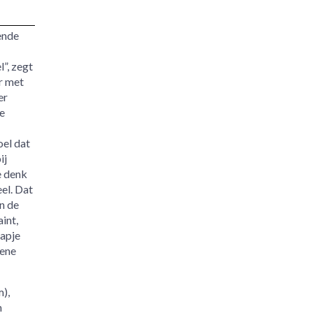
ende
”, zegt
r met
er
e
oel dat
ij
e denk
eel. Dat
en de
aint,
tapje
 ene
m),
n