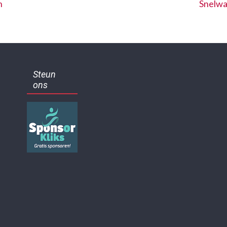
n
Snelwa
Steun
ons