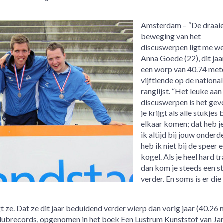
Amsterdam – “De draai
beweging van het
discuswerpen ligt me wel
Anna Goede (22), dit jaa
een worp van 40.74 met
vijftiende op de national
ranglijst. “Het leuke aan
discuswerpen is het gev
je krijgt als alle stukjes b
elkaar komen; dat heb j
ik altijd bij jouw onderd
heb ik niet bij de speer 
kogel. Als je heel hard tr
dan kom je steeds een s
verder. En soms is er die
egt ze. Dat ze dit jaar beduidend verder wierp dan vorig jaar (40.26 
n clubrecords, opgenomen in het boek Een Lustrum Kunststof van Ja