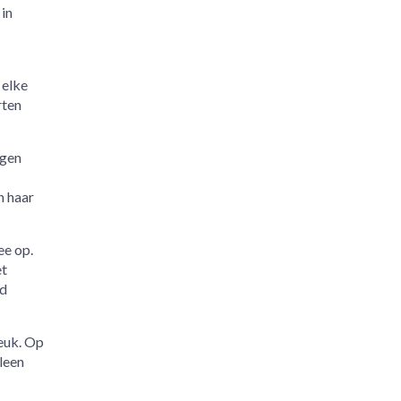
in
 elke
rten
ngen
n haar
ee op.
et
id
leuk. Op
leen