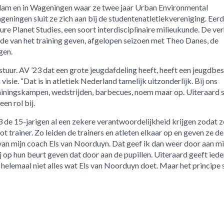
dam en in Wageningen waar ze twee jaar Urban Environmental
ningen sluit ze zich aan bij de studentenatletiekvereniging. Eerd
re Planet Studies, een soort interdisciplinaire milieukunde. De ve
e van het training geven, afgelopen seizoen met Theo Danes, de
gen.
estuur. AV ’23 dat een grote jeugdafdeling heeft, heeft een jeugdbe
isie. “Dat is in atletiek Nederland tamelijk uitzonderlijk. Bij ons
ainingskampen, wedstrijden, barbecues, noem maar op. Uiteraard 
een rol bij.
3 de 15-jarigen al een zekere verantwoordelijkheid krijgen zodat z
trainer. Zo leiden de trainers en atleten elkaar op en geven ze de
l van mijn coach Els van Noorduyn. Dat geef ik dan weer door aan mi
ij op hun beurt geven dat door aan de pupillen. Uiteraard geeft ied
e helemaal niet alles wat Els van Noorduyn doet. Maar het principe 