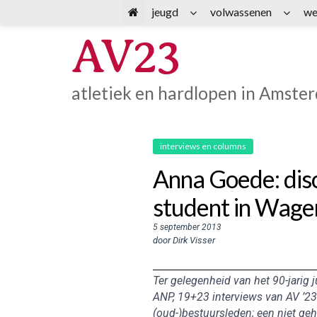
Spring
jeugd
volwassenen
we
naar
AV23
inhoud
atletiek en hardlopen in Amste
interviews en columns
Anna Goede: disc
student in Wage
5 september 2013
door Dirk Visser
Ter gelegenheid van het 90-jarig j
ANP, 19+23 interviews van AV ’23-
(oud-)bestuursleden; een niet geh