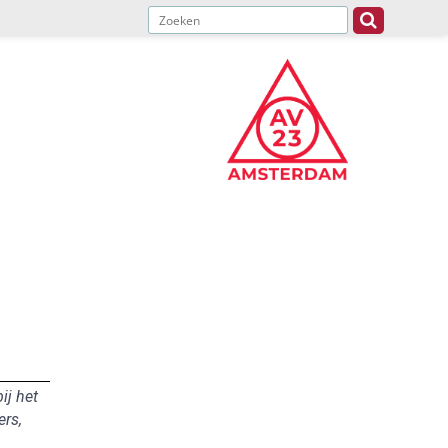
ij het
ers,