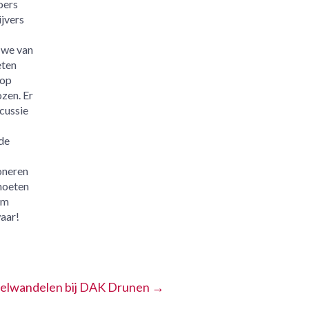
oers
jvers
 we van
eten
 op
zen. Er
scussie
de
oneren
 moeten
um
aar!
elwandelen bij DAK Drunen
→