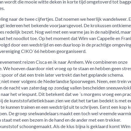
an wordt die mooie witte deken in korte tijd omgetoverd tot bagg
es.
ling naar de twee cijfertjes. Dat noemen we heerlijk wandelweer. 
jgt iedereen het bekende voorjaarsgevoel. De krokussen ontkiemen
jes redelijk bezet. Nog wel met een warme jas in de nabijheid, maar
slaat het noodlot toe. Op het moment dat Wim van Cappelle en Fran
evolgd door een wedstrijd en een duurloop in de prachtige omgevin
kvereniging CIKO´66 hebben georganiseerd.
evenement reizen Cisca en ik naar Arnhem. We combineren onze
. We hoeven daardoor niet vroeg op te staan en hebben geen stre
poor of dat een trein later vertrekt dan het geplande schema.
 niet meer volgens de Nederlandse Spoorwegen. Neen, een trein v
. In de nacht van zaterdag op zondag vallen bescheiden sneeuwvlok
 naar het vriespunt. Dit betekent dat we ´s morgens vroeg een pra
de kunststofatletiekbaan zien we dat het tartan bedekt is met e
te kunnen trainen en een wedstrijd uit te schrijven. Eerst een kop k
doen. De groep snelwandelaars maakt een toch wel vreemde warmi
en staat met een bezem in de hand en de ander met een trekker.
 kunststof schoongemaakt. Als de klus bijna is geklaard komt Wim