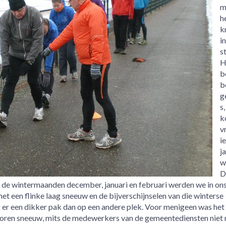
m
h
k
in
s
H
b
b
g
s
k
v
i
j
w
D
 de wintermaanden december, januari en februari werden we in ons
 een flinke laag sneeuw en de bijverschijnselen van die winterse
 er een dikker pak dan op een andere plek. Voor menigeen was het
oren sneeuw, mits de medewerkers van de gemeentediensten niet