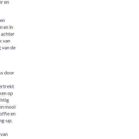
er en
Een
 en in
 achter
k van
g van de
ss door
ertrekt
ken op
chtig
en mooi
offie en
ng-up.
 van