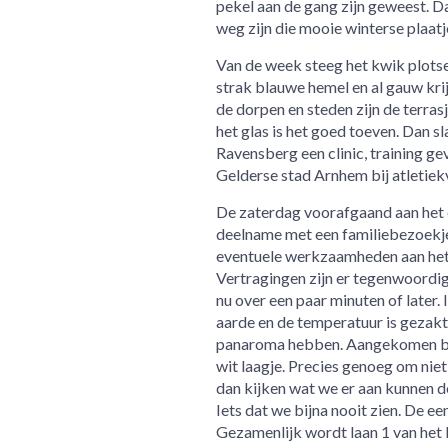
pekel aan de gang zijn geweest. D
weg zijn die mooie winterse plaatj
Van de week steeg het kwik plotse
strak blauwe hemel en al gauw kri
de dorpen en steden zijn de terras
het glas is het goed toeven. Dan 
Ravensberg een clinic, training g
Gelderse stad Arnhem bij atletie
De zaterdag voorafgaand aan het 
deelname met een familiebezoekje
eventuele werkzaamheden aan het s
Vertragingen zijn er tegenwoordig
nu over een paar minuten of later
aarde en de temperatuur is gezakt
panaroma hebben. Aangekomen bij 
wit laagje. Precies genoeg om niet 
dan kijken wat we er aan kunnen 
Iets dat we bijna nooit zien. De e
Gezamenlijk wordt laan 1 van het