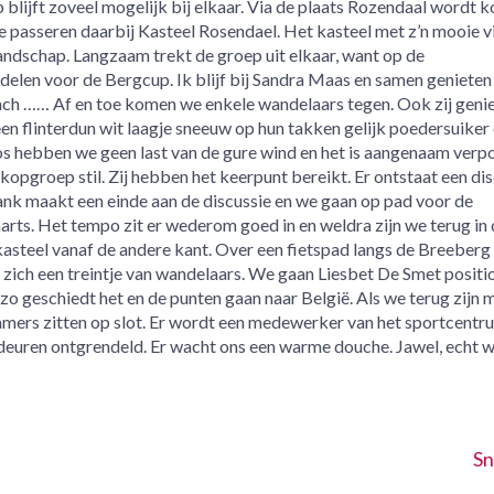
 blijft zoveel mogelijk bij elkaar. Via de plaats Rozendaal wordt k
 passeren daarbij Kasteel Rosendael. Het kasteel met z’n mooie vi
 landschap. Langzaam trekt de groep uit elkaar, want op de
rdelen voor de Bergcup. Ik blijf bij Sandra Maas en samen genieten
ach …… Af en toe komen we enkele wandelaars tegen. Ook zij geni
n flinterdun wit laagje sneeuw op hun takken gelijk poedersuiker
os hebben we geen last van de gure wind en het is aangenaam verpo
kopgroep stil. Zij hebben het keerpunt bereikt. Er ontstaat een di
nk maakt een einde aan de discussie en we gaan op pad voor de
rts. Het tempo zit er wederom goed in en weldra zijn we terug in 
kasteel vanaf de andere kant. Over een fietspad langs de Breeberg
 zich een treintje van wandelaars. We gaan Liesbet De Smet positi
zo geschiedt het en de punten gaan naar België. Als we terug zijn
mers zitten op slot. Er wordt een medewerker van het sportcentr
uren ontgrendeld. Er wacht ons een warme douche. Jawel, echt w
Sn