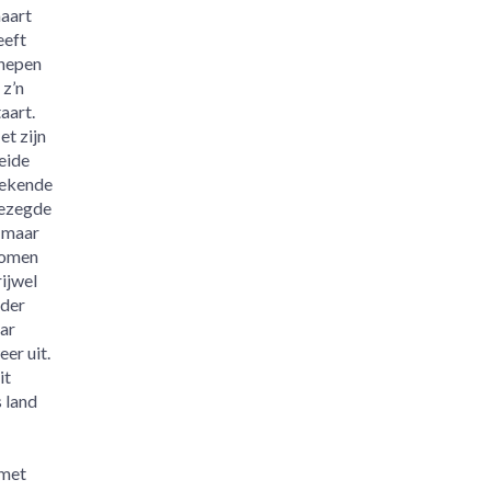
aart
eeft
nepen
 z’n
taart.
et zijn
eide
ekende
ezegde
, maar
omen
rijwel
eder
aar
eer uit.
it
 land
 met