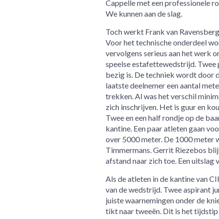
Cappelle met een professionele r
We kunnen aan de slag.
Toch werkt Frank van Ravensberg zi
Voor het technische onderdeel wo
vervolgens serieus aan het werk om
speelse estafettewedstrijd. Twee 
bezig is. De techniek wordt door de
laatste deelnemer een aantal meter
trekken. Al was het verschil mini
zich inschrijven. Het is guur en 
Twee en een half rondje op de ba
kantine. Een paar atleten gaan vo
over 5000 meter. De 1000 meter 
Timmermans. Gerrit Riezebos blijf
afstand naar zich toe. Een uitsla
Als de atleten in de kantine van 
van de wedstrijd. Twee aspirant j
juiste waarnemingen onder de knie t
tikt naar tweeën. Dit is het tijdst