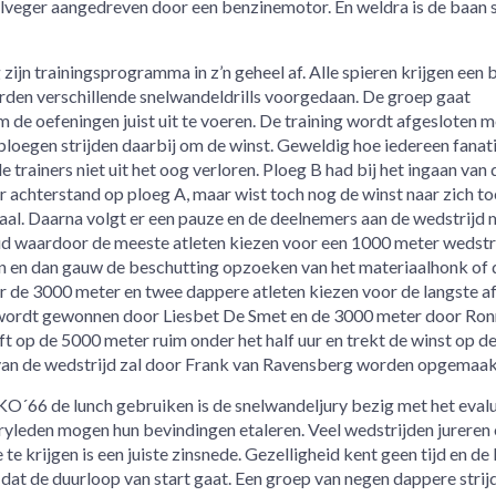
olveger aangedreven door een benzinemotor. En weldra is de baan 
jn trainingsprogramma in z’n geheel af. Alle spieren krijgen een b
rden verschillende snelwandeldrills voorgedaan. De groep gaat
 de oefeningen juist uit te voeren. De training wordt afgesloten m
ploegen strijden daarbij om de winst. Geweldig hoe iedereen fanat
 trainers niet uit het oog verloren. Ploeg B had bij het ingaan van 
 achterstand op ploeg A, maar wist toch nog de winst naar zich to
maal. Daarna volgt er een pauze en de deelnemers aan de wedstrijd
koud waardoor de meeste atleten kiezen voor een 1000 meter wedstri
an en dan gauw de beschutting opzoeken van het materiaalhonk of 
or de 3000 meter en twee dappere atleten kiezen voor de langste a
wordt gewonnen door Liesbet De Smet en de 3000 meter door Ron
t op de 5000 meter ruim onder het half uur en trekt de winst op d
g van de wedstrijd zal door Frank van Ravensberg worden opgemaak
CIKO´66 de lunch gebruiken is de snelwandeljury bezig met het eval
uryleden mogen hun bevindingen etaleren. Veel wedstrijden jureren
e krijgen is een juiste zinsnede. Gezelligheid kent geen tijd en de
ip dat de duurloop van start gaat. Een groep van negen dappere strij