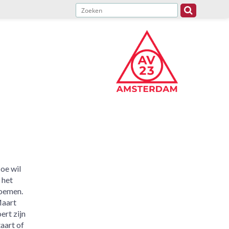
oe wil
 het
oemen.
aart
ert zijn
taart of