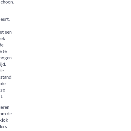
schoon.
eurt.
et een
iek
de
e te
 mogen
jd.
de
fstand
nie
eze
t.
ueren
 om de
 klok
ders