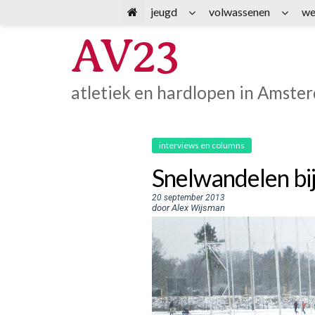
Spring
jeugd
volwassenen
we
naar
AV23
inhoud
atletiek en hardlopen in Amste
interviews en columns
Snelwandelen bi
20 september 2013
door Alex Wijsman