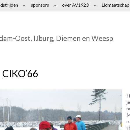
dstrijden
sponsors
over AV1923
Lidmaatschap
rdam-Oost, IJburg, Diemen en Weesp
j CIKO’66
H
je
n
M
ro
s