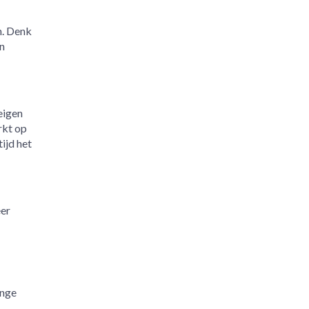
n. Denk
n
eigen
rkt op
ijd het
eer
ange