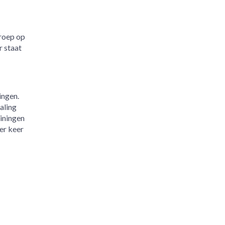
groep op
r staat
ingen.
aling
iningen
er keer