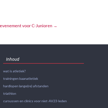
iekevenement voor C-Junioren
→
Inhoud
wat is atletiek?
trainingen baanatletiek
hardlopen lange(re) afstanden
triathlon
cursussen en clinics voor niet-AV23-leden