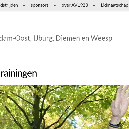
dstrijden
sponsors
over AV1923
Lidmaatschap
rdam-Oost, IJburg, Diemen en Weesp
rainingen