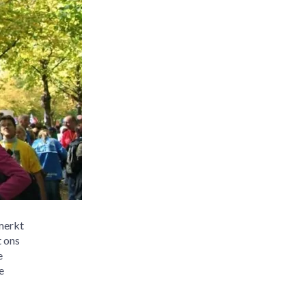
merkt
t ons
e
e