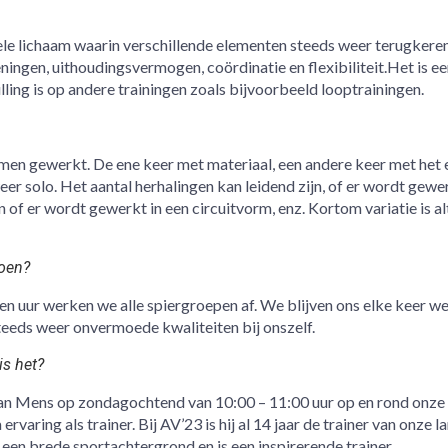
 hele lichaam waarin verschillende elementen steeds weer terugkere
ningen, uithoudingsvermogen, coördinatie en flexibiliteit.Het is ee
ling is op andere trainingen zoals bijvoorbeeld looptrainingen.
men gewerkt. De ene keer met materiaal, een andere keer met het 
eer solo. Het aantal herhalingen kan leidend zijn, of er wordt gewe
 of er wordt gewerkt in een circuitvorm, enz. Kortom variatie is alt
oen?
 een uur werken we alle spiergroepen af. We blijven ons elke keer w
eeds weer onvermoede kwaliteiten bij onszelf.
is het?
an Mens op zondagochtend van 10:00 – 11:00 uur op en rond onze
ervaring als trainer. Bij AV’23 is hij al 14 jaar de trainer van onze l
een brede sportachtergrond en is een inspirerende trainer.