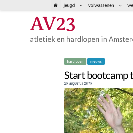
Spring
jeugd
volwassenen
we
naar
AV23
inhoud
atletiek en hardlopen in Amste
hardlopen
nieuws
Start bootcamp t
29 augustus 2019