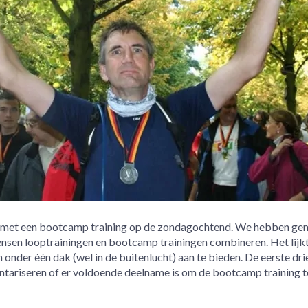
3 met een bootcamp training op de zondagochtend. We hebben ge
nsen looptrainingen en bootcamp trainingen combineren. Het lijk
 onder één dak (wel in de buitenlucht) aan te bieden. De eerste dri
tariseren of er voldoende deelname is om de bootcamp training t