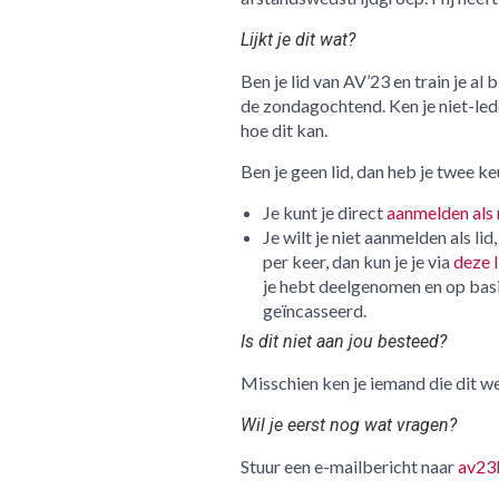
Lijkt je dit wat?
Ben je lid van AV’23 en train je al
de zondagochtend. Ken je niet-lede
hoe dit kan.
Ben je geen lid, dan heb je twee ke
Je kunt je direct
aanmelden als 
Je wilt je niet aanmelden als l
per keer, dan kun je je via
deze 
je hebt deelgenomen en op basi
geïncasseerd.
Is dit niet aan jou besteed?
Misschien ken je iemand die dit we
Wil je eerst nog wat vragen?
Stuur een e-mailbericht naar
av23