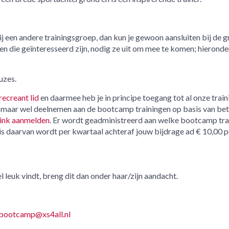
 bij een andere trainingsgroep, dan kun je gewoon aansluiten bij de 
n die geïnteresseerd zijn, nodig ze uit om mee te komen; hieronde
uzes.
recreant lid
en daarmee heb je in principe toegang tot al onze train
id, maar wel deelnemen aan de bootcamp trainingen op basis van bet
link aanmelden
. Er wordt geadministreerd aan welke bootcamp tra
s daarvan wordt per kwartaal achteraf jouw bijdrage ad € 10,00 p
l leuk vindt, breng dit dan onder haar/zijn aandacht.
bootcamp@xs4all.nl