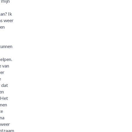
 mijn
an? Ik
ns weer
 en
kunnen
elpen.
e van
der
e
 dat
en
 Het
nnen
te
jna
 weer
chtzaam