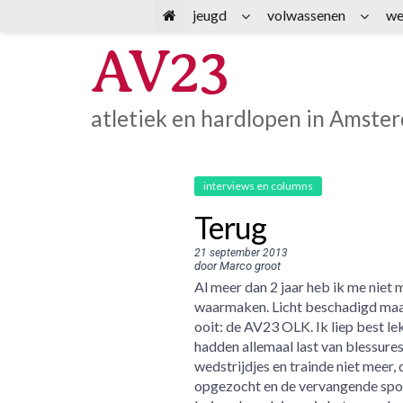
Spring
jeugd
volwassenen
we
naar
AV23
inhoud
atletiek en hardlopen in Amste
interviews en columns
Terug
21 september 2013
door Marco groot
Al meer dan 2 jaar heb ik me niet m
waarmaken. Licht beschadigd maakt
ooit: de AV23 OLK. Ik liep best le
hadden allemaal last van blessures
wedstrijdjes en trainde niet meer, 
opgezocht en de vervangende spor