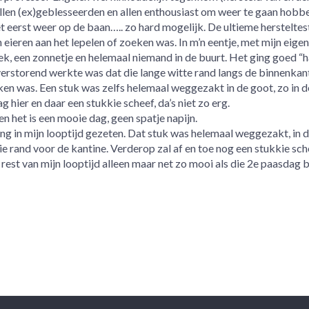
allen (ex)geblesseerden en allen enthousiast om weer te gaan hobbe
 eerst weer op de baan….. zo hard mogelijk. De ultieme hersteltest
 eieren aan het lepelen of zoeken was. In m’n eentje, met mijn eigen
, een zonnetje en helemaal niemand in de buurt. Het ging goed “h
erstorend werkte was dat die lange witte rand langs de binnenkan
ken was. Een stuk was zelfs helemaal weggezakt in de goot, zo in d
 hier en daar een stukkie scheef, da’s niet zo erg.
 en het is een mooie dag, geen spatje napijn.
ng in mijn looptijd gezeten. Dat stuk was helemaal weggezakt, in d
 die rand voor de kantine. Verderop zal af en toe nog een stukkie sch
e rest van mijn looptijd alleen maar net zo mooi als die 2e paasdag b