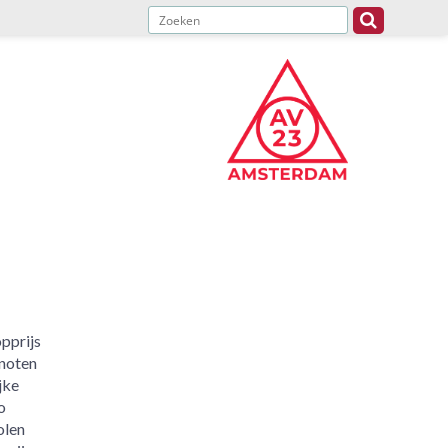
pprijs
enoten
jke
o
olen