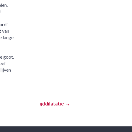
len.
.
ard”-
t van
e lange
e goot,
eef
lijven
Tijddilatatie
→