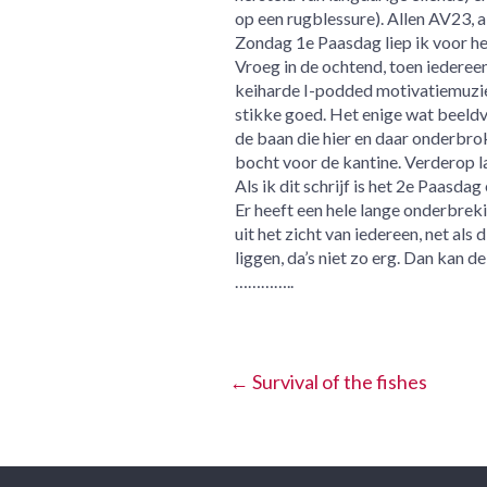
op een rugblessure). Allen AV23, 
Zondag 1e Paasdag liep ik voor het
Vroeg in de ochtend, toen iedereen
keiharde I-podded motivatiemuziek
stikke goed. Het enige wat beeldv
de baan die hier en daar onderbro
bocht voor de kantine. Verderop lag
Als ik dit schrijf is het 2e Paasdag
Er heeft een hele lange onderbreki
uit het zicht van iedereen, net als
liggen, da’s niet zo erg. Dan kan d
…………..
←
Survival of the fishes