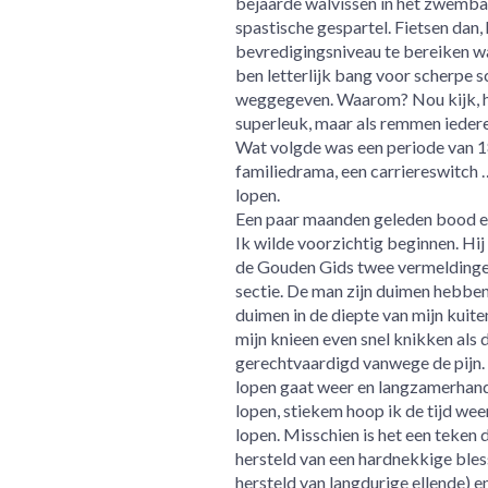
bejaarde walvissen in het zwembad
spastische gespartel. Fietsen dan, 
bevredigingsniveau te bereiken wa
ben letterlijk bang voor scherpe 
weggegeven. Waarom? Nou kijk, ho
superleuk, maar als remmen iedere k
Wat volgde was een periode van 
familiedrama, een carriereswitch 
lopen.
Een paar maanden geleden bood een
Ik wilde voorzichtig beginnen. Hij
de Gouden Gids twee vermeldingen 
sectie. De man zijn duimen hebben 
duimen in de diepte van mijn kuit
mijn knieen even snel knikken als d
gerechtvaardigd vanwege de pijn. 
lopen gaat weer en langzamerhand 
lopen, stiekem hoop ik de tijd wee
lopen. Misschien is het een teken 
hersteld van een hardnekkige bless
hersteld van langdurige ellende) 