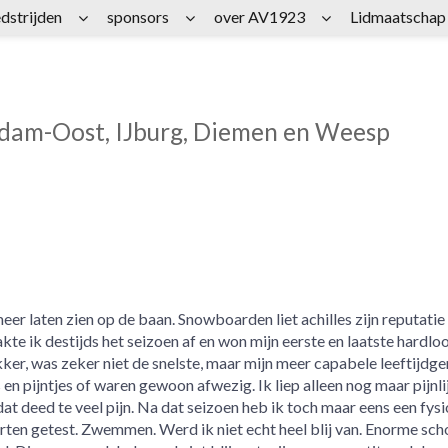
dstrijden
sponsors
over AV1923
Lidmaatschap
rdam-Oost, IJburg, Diemen en Weesp
eer laten zien op de baan. Snowboarden liet achilles zijn reputatie
e ik destijds het seizoen af en won mijn eerste en laatste hardloo
kker, was zeker niet de snelste, maar mijn meer capabele leeftijdg
 en pijntjes of waren gewoon afwezig. Ik liep alleen nog maar pijnli
dat deed te veel pijn. Na dat seizoen heb ik toch maar eens een fysi
ten getest. Zwemmen. Werd ik niet echt heel blij van. Enorme sch