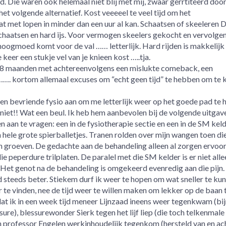
. Die waren ook helemaal niet blij met mij, zwaar gerrtiteerd door
het volgende alternatief. Kost veeeeel te veel tijd om het
t met lopen in minder dan een uur al kan. Schaatsen of skeeleren D
schaatsen en hard ijs. Voor vermogen skeelers gekocht en vervolge
ogmoed komt voor de val …… letterlijk. Hard rijden is makkelijk
eer een stukje vel van je knieen kost …..tja.
18 maanden met achtereenvolgens een mislukte comeback, een
……. kortom allemaal excuses om “echt geen tijd” te hebben om te 
 bevriende fysio aan om me letterlijk weer op het goede pad te h
 niet!! Wat een beul. Ik heb hem aanbevolen bij de volgende uitgav
aan te vragen: een in de fysiotherapie sectie en een in de SM kel
hele grote spierballetjes. Tranen rolden over mijn wangen toen di
en groeven. De gedachte aan de behandeling alleen al zorgen ervoor
ie peperdure trilplaten. De paralel met die SM kelder is er niet alle
Het genot na de behandeling is omgekeerd evenredig aan die pijn.
steeds beter. Stiekem durf ik weer te hopen om wat sneller te ku
r te vinden, nee de tijd weer te willen maken om lekker op de baan 
dat ik in een week tijd meneer Lijnzaad ineens weer tegenkwam (bi
ure), blessurewonder Sierk tegen het lijf liep (die toch telkenmale
en professor Engelen werkinhoudelijk tegenkom (hersteld van en a