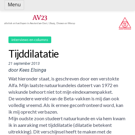
Spring
Menu
naar
inhoud
AV23
atletiek en hardlopen in Amsterdam-Oost, IJburg, Diemen en Weesp
interviews en columns
Tijddilatatie
21 september 2013
door Kees Elsinga
Wat hieronder staat, is geschreven door een verstokte
Alfa. Mijn laatste natuurkundeles dateert van 1972 en
wiskunde behoort niet tot mijn eindexamenpakket.
De wondere wereld van de Beta-vakken is mij dan ook
volledig vreemd. Als ik ermee geconfronteerd word, kan
ik mij oprecht verbazen.
Mijn oudste zoon studeert natuurkunde en via hem kwam
ik in aanraking met tijddilatatie (dilatatie betekent
uitrekking). Dit verschijnsel heeft te maken met de