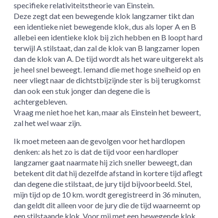
specifieke relativiteitstheorie van Einstein.
Deze zegt dat een bewegende klok langzamer tikt dan
een identieke niet bewegende klok, dus als loper A en B
allebei een identieke klok bij zich hebben en B loopt hard
terwijl A stilstaat, dan zal de klok van B langzamer lopen
dan de klok van A. De tijd wordt als het ware uitgerekt als
je heel snel beweegt. Iemand die met hoge snelheid op en
neer vliegt naar de dichtstbijzijnde ster is bij terugkomst
dan ook een stuk jonger dan degene die is
achtergebleven.
Vraag me niet hoe het kan, maar als Einstein het beweert,
zal het wel waar zijn.
Ik moet meteen aan de gevolgen voor het hardlopen
denken: als het zo is dat de tijd voor een hardloper
langzamer gaat naarmate hij zich sneller beweegt, dan
betekent dit dat hij dezelfde afstand in kortere tijd aflegt
dan degene die stilstaat, de jury tijd bijvoorbeeld. Stel,
mijn tijd op de 10 km. wordt geregistreerd in 36 minuten,
dan geldt dit alleen voor de jury die de tijd waarneemt op
een stilstaande klok. Voor mij met een bewegende klok