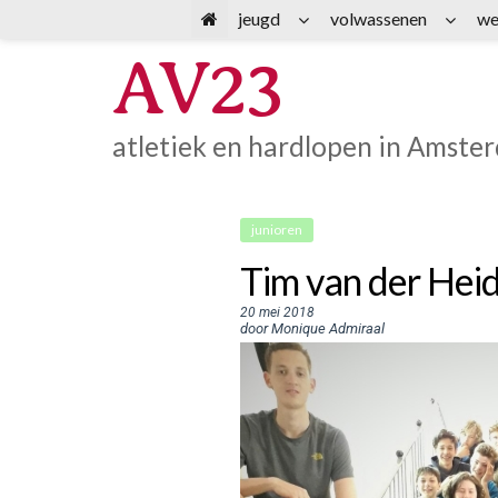
Spring
jeugd
volwassenen
we
naar
AV23
inhoud
atletiek en hardlopen in Amste
junioren
Tim van der Heid
20 mei 2018
door Monique Admiraal