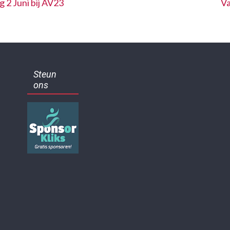
 2 Juni bij AV23
Va
Steun
ons