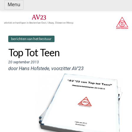
Spring
Menu
naar
inhoud
AV23
atletiek en hardlopen in Amsterdam-Oost, IJburg, Diemen en Weesp
berichten van het bestuur
Top Tot Teen
20 september 2013
door Hans Hofstede, voorzitter AV’23