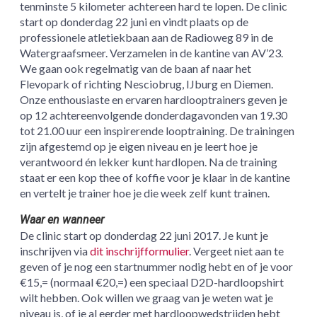
tenminste 5 kilometer achtereen hard te lopen. De clinic
start op donderdag 22 juni en vindt plaats op de
professionele atletiekbaan aan de Radioweg 89 in de
Watergraafsmeer. Verzamelen in de kantine van AV’23.
We gaan ook regelmatig van de baan af naar het
Flevopark of richting Nesciobrug, IJburg en Diemen.
Onze enthousiaste en ervaren hardlooptrainers geven je
op 12 achtereenvolgende donderdagavonden van 19.30
tot 21.00 uur een inspirerende looptraining. De trainingen
zijn afgestemd op je eigen niveau en je leert hoe je
verantwoord én lekker kunt hardlopen. Na de training
staat er een kop thee of koffie voor je klaar in de kantine
en vertelt je trainer hoe je die week zelf kunt trainen.
Waar en wanneer
De clinic start op donderdag 22 juni 2017. Je kunt je
inschrijven via
dit inschrijfformulier
. Vergeet niet aan te
geven of je nog een startnummer nodig hebt en of je voor
€15,= (normaal €20,=) een speciaal D2D-hardloopshirt
wilt hebben. Ook willen we graag van je weten wat je
niveau is, of je al eerder met hardloopwedstrijden hebt