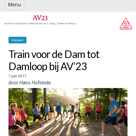
Spring
Menu
naar
inhoud
AV23
atletiek en hardlopen in Amsterdam-Oost, IJburg, Diemen en Weesp
nieuws
Train voor de Dam tot
Damloop bij AV’23
7 juni 2017
door Hans Hofstede