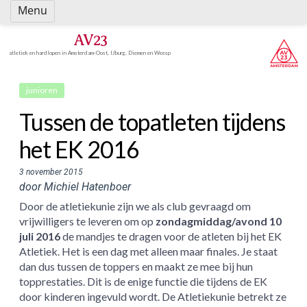
Spring
Menu
naar
inhoud
AV23
atletiek en hardlopen in Amsterdam-Oost, IJburg, Diemen en Weesp
junioren
Tussen de topatleten tijdens
het EK 2016
3 november 2015
door Michiel Hatenboer
Door de atletiekunie zijn we als club gevraagd om
vrijwilligers te leveren om op
zondagmiddag/avond 10
juli 2016
de mandjes te dragen voor de atleten bij het EK
Atletiek. Het is een dag met alleen maar finales. Je staat
dan dus tussen de toppers en maakt ze mee bij hun
topprestaties. Dit is de enige functie die tijdens de EK
door kinderen ingevuld wordt. De Atletiekunie betrekt ze