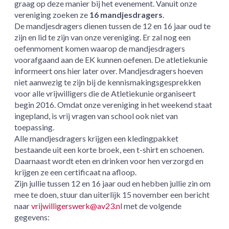
graag op deze manier bij het evenement. Vanuit onze
vereniging zoeken ze
16 mandjesdragers
.
De mandjesdragers dienen tussen de 12 en 16 jaar oud te
zijn en lid te zijn van onze vereniging. Er zal nog een
oefenmoment komen waarop de mandjesdragers
voorafgaand aan de EK kunnen oefenen. De atletiekunie
informeert ons hier later over.
Mandjesdragers hoeven
niet aanwezig te zijn bij de kennismakingsgesprekken
voor alle vrijwilligers die de Atletiekunie organiseert
begin 2016. Omdat onze vereniging in het weekend staat
ingepland, is vrij vragen van school ook niet van
toepassing.
Alle mandjesdragers krijgen een kledingpakket
bestaande uit een korte broek, een t-shirt en schoenen.
Daarnaast wordt eten en drinken voor hen verzorgd en
krijgen ze een certificaat na afloop.
Zijn jullie tussen 12 en 16 jaar oud en hebben jullie zin om
mee te doen, stuur dan uiterlijk 15 november
een bericht
naar
vrijwilligerswerk@av23.nl
met de volgende
gegevens: