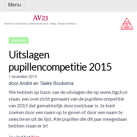
Spring
Menu
naar
inhoud
AV23
atletiek en hardlopen in Amsterdam-Oost, IJburg, Diemen en Weesp
junioren
Uitslagen
pupillencompetitie 2015
1 november 2015
door André en Taeke Roukema
We hebben op basis van de uitslagen die op www.tigch.nl
staan, een overzicht gemaakt van de pupillencompetitie
van 2015 dat gemakkelijk doorzoekbaar is. Je kunt
zoeken door een naam op te geven of door een naam te
selecteren uit de lijst. Alle pupillen die dit jaar meegedaan
hebben staan er in!
Je vind het
hier
.