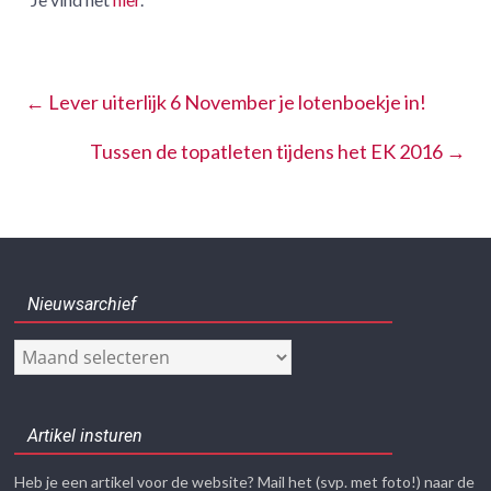
←
Lever uiterlijk 6 November je lotenboekje in!
Tussen de topatleten tijdens het EK 2016
→
Nieuwsarchief
Nieuwsarchief
Artikel insturen
Heb je een artikel voor de website? Mail het (svp. met foto!) naar de