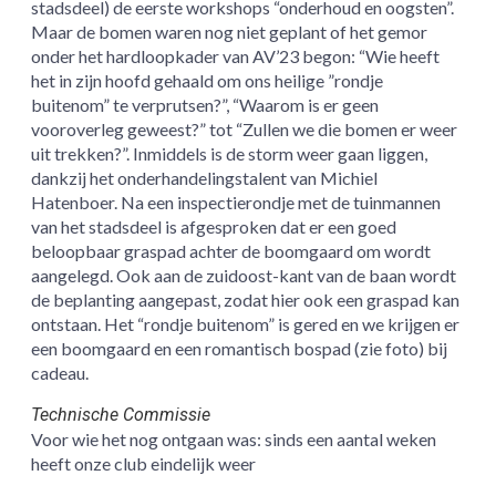
stadsdeel) de eerste workshops “onderhoud en oogsten”.
Maar de bomen waren nog niet geplant of het gemor
onder het hardloopkader van AV’23 begon: “Wie heeft
het in zijn hoofd gehaald om ons heilige ”rondje
buitenom” te verprutsen?”, “Waarom is er geen
vooroverleg geweest?” tot “Zullen we die bomen er weer
uit trekken?”. Inmiddels is de storm weer gaan liggen,
dankzij het onderhandelingstalent van Michiel
Hatenboer. Na een inspectierondje met de tuinmannen
van het stadsdeel is afgesproken dat er een goed
beloopbaar graspad achter de boomgaard om wordt
aangelegd. Ook aan de zuidoost-kant van de baan wordt
de beplanting aangepast, zodat hier ook een graspad kan
ontstaan. Het “rondje buitenom” is gered en we krijgen er
een boomgaard en een romantisch bospad (zie foto) bij
cadeau.
Technische Commissie
Voor wie het nog ontgaan was: sinds een aantal weken
heeft onze club eindelijk weer