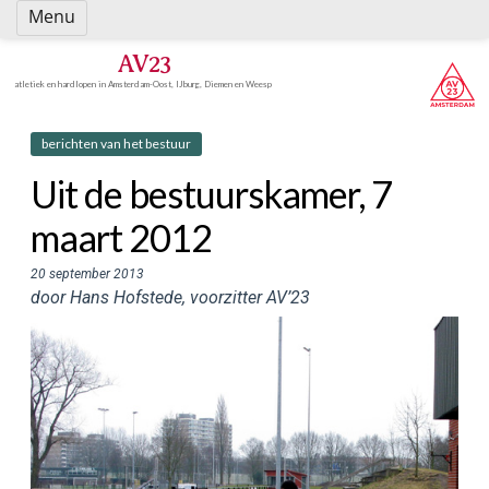
Spring
Menu
naar
inhoud
AV23
atletiek en hardlopen in Amsterdam-Oost, IJburg, Diemen en Weesp
berichten van het bestuur
Uit de bestuurskamer, 7
maart 2012
20 september 2013
door Hans Hofstede, voorzitter AV’23