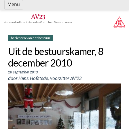
Spring
Menu
naar
inhoud
AV23
atletiek en hardlopen in Amsterdam-Oost, IJburg, Diemen en Weesp
berichten van het bestuur
Uit de bestuurskamer, 8
december 2010
20 september 2013
door Hans Hofstede, voorzitter AV’23