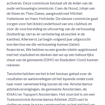
activeren. Deze commissie bestaat uit de leden van de
oude verbouwingscommissie: Cees de Nood, Johan van
de Steen en Theo Danes, aangevuld met Michiel
Hatenboer en Hans Hofstede. De nieuwe commissie gaat
zorgen voor het (klein) onderhoud van ons clubhuis en
voor de voorbereiding en uitvoering van de verbouwing
(buitentrap, terras en verbetering akoestiek in de
kantine). Allereerst zal begin volgend jaar uitgezocht
worden hoe we die verbouwing kunnen (laten)
financieren. We hebben nu een goede relatie opgebouwd
met het stadsdeel en denken dat we op een behoorlijke
steun van de gemeente (DMO en Stadsdeel-Oost) kunnen
rekenen.
Tenslotte hebben we het in het bestuur gehad over de
resultaten en aanbevelingen uit het lopende onderzoek
naar meer samenwerking tussen de vier Amsterdamse
atletiekverenigingen, de gemeente Amsterdam, de
KNAU en Topsport Amsterdam. Het voorstel is om een
Toekomstvisie Amsterdamse Atletiek 2020 vast te
stellen en meer te gaan samenwerken op het gebied van