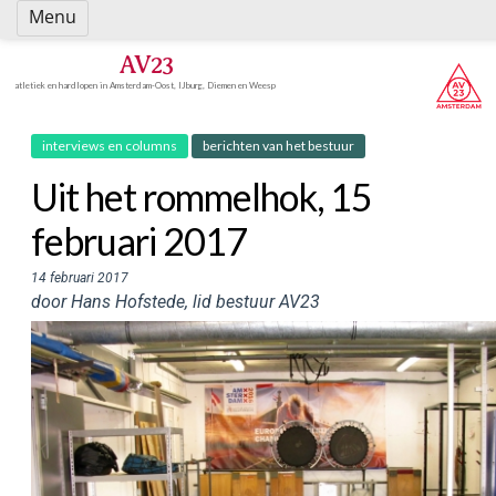
Spring
Menu
naar
inhoud
AV23
atletiek en hardlopen in Amsterdam-Oost, IJburg, Diemen en Weesp
interviews en columns
berichten van het bestuur
Uit het rommelhok, 15
februari 2017
14 februari 2017
door Hans Hofstede, lid bestuur AV23