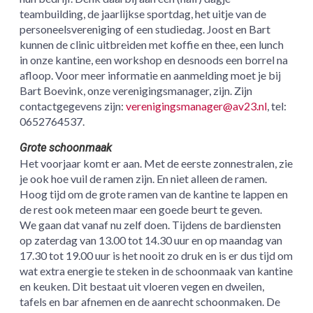
teambuilding, de jaarlijkse sportdag, het uitje van de
personeelsvereniging of een studiedag. Joost en Bart
kunnen de clinic uitbreiden met koffie en thee, een lunch
in onze kantine, een workshop en desnoods een borrel na
afloop. Voor meer informatie en aanmelding moet je bij
Bart Boevink, onze verenigingsmanager, zijn. Zijn
contactgegevens zijn:
verenigingsmanager@av23.nl
, tel:
0652764537.
Grote schoonmaak
Het voorjaar komt er aan. Met de eerste zonnestralen, zie
je ook hoe vuil de ramen zijn. En niet alleen de ramen.
Hoog tijd om de grote ramen van de kantine te lappen en
de rest ook meteen maar een goede beurt te geven.
We gaan dat vanaf nu zelf doen. Tijdens de bardiensten
op zaterdag van 13.00 tot 14.30 uur en op maandag van
17.30 tot 19.00 uur is het nooit zo druk en is er dus tijd om
wat extra energie te steken in de schoonmaak van kantine
en keuken. Dit bestaat uit vloeren vegen en dweilen,
tafels en bar afnemen en de aanrecht schoonmaken. De