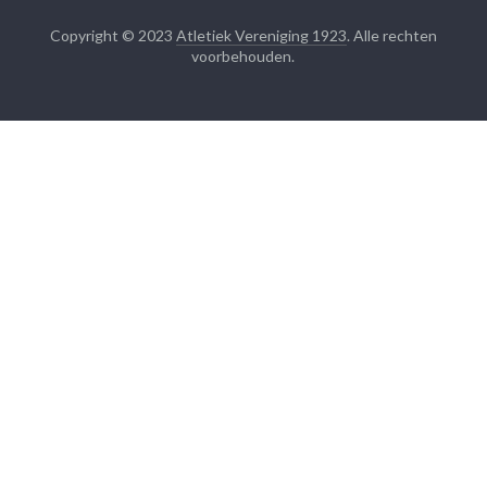
Copyright © 2023
Atletiek Vereniging 1923
. Alle rechten
voorbehouden.