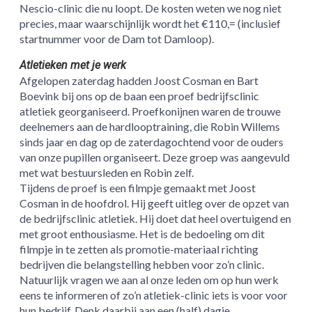
Nescio-clinic die nu loopt. De kosten weten we nog niet
precies, maar waarschijnlijk wordt het €110,= (inclusief
startnummer voor de Dam tot Damloop).
Atletieken met je werk
Afgelopen zaterdag hadden Joost Cosman en Bart
Boevink bij ons op de baan een proef bedrijfsclinic
atletiek georganiseerd. Proefkonijnen waren de trouwe
deelnemers aan de hardlooptraining, die Robin Willems
sinds jaar en dag op de zaterdagochtend voor de ouders
van onze pupillen organiseert. Deze groep was aangevuld
met wat bestuursleden en Robin zelf.
Tijdens de proef is een filmpje gemaakt met Joost
Cosman in de hoofdrol. Hij geeft uitleg over de opzet van
de bedrijfsclinic atletiek. Hij doet dat heel overtuigend en
met groot enthousiasme. Het is de bedoeling om dit
filmpje in te zetten als promotie-materiaal richting
bedrijven die belangstelling hebben voor zo’n clinic.
Natuurlijk vragen we aan al onze leden om op hun werk
eens te informeren of zo’n atletiek-clinic iets is voor voor
hun bedrijf. Denk daarbij aan een (half) dagje