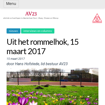
Spring
Menu
naar
inhoud
AV23
atletiek en hardlopen in Amsterdam-Oost, IJburg, Diemen en Weesp
nieuws
interviews en columns
Uit het rommelhok, 15
maart 2017
15 maart 2017
door Hans Hofstede, lid bestuur AV23