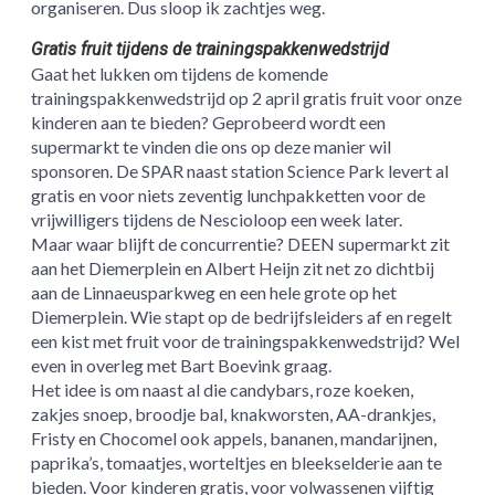
organiseren. Dus sloop ik zachtjes weg.
Gratis fruit tijdens de trainingspakkenwedstrijd
Gaat het lukken om tijdens de komende
trainingspakkenwedstrijd op 2 april gratis fruit voor onze
kinderen aan te bieden? Geprobeerd wordt een
supermarkt te vinden die ons op deze manier wil
sponsoren. De SPAR naast station Science Park levert al
gratis en voor niets zeventig lunchpakketten voor de
vrijwilligers tijdens de Nescioloop een week later.
Maar waar blijft de concurrentie? DEEN supermarkt zit
aan het Diemerplein en Albert Heijn zit net zo dichtbij
aan de Linnaeusparkweg en een hele grote op het
Diemerplein. Wie stapt op de bedrijfsleiders af en regelt
een kist met fruit voor de trainingspakkenwedstrijd? Wel
even in overleg met Bart Boevink graag.
Het idee is om naast al die candybars, roze koeken,
zakjes snoep, broodje bal, knakworsten, AA-drankjes,
Fristy en Chocomel ook appels, bananen, mandarijnen,
paprika’s, tomaatjes, worteltjes en bleekselderie aan te
bieden. Voor kinderen gratis, voor volwassenen vijftig