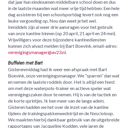
dat jaar hun eindexamen middelbare school doen en dus
in de laatste maanden wat meer vrije tijd hebben. Een hele
dag assisteren bij een schoolsportdag levert ook nog een
leuke vergoeding op. Nou dan weet je het wel.
Inmiddels zijn al weer drie aanvragen voor het gebruik
van onze kantine binnen (op 20 april, 21 april en 24 mei).
Vrijwilligers voor deze bijzondere kantinediensten
kunnen zich alvast melden bij Bart Boevink, email-adres:
verenigingsmanager@av23.nl
.
Buffelen met Bart
Gisterenmiddag had ik weer een afspraak met Bart
Boevink, onze verenigingsmanager. We “sparren” dan wat
en nemen de laatste roddels door. Het is altijd een feest
om met deze waterpolo-trainer en actieve speler wat
verenigingszaken door te nemen. Hij is van de tactiek en
de korte sprintjes. Ik ben meer van de lange adem.
Gisteren hadden we het over de inzet van de kantine
tijdens de trainingspakkenwedstrijd en de Nescioloop.
We maakten hierbij dankbaar gebruik van de uitgebreide
rapportages van Jacqueline Kodden, vele jaren de