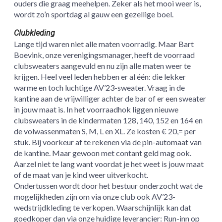
ouders die graag meehelpen. Zeker als het mooi weer is,
wordt zo’n sportdag al gauw een gezellige boel.
Clubkleding
Lange tijd waren niet alle maten voorradig. Maar Bart
Boevink, onze verenigingsmanager, heeft de voorraad
clubsweaters aangevuld en nu zijn alle maten weer te
krijgen. Heel veel leden hebben er al één: die lekker
warme en toch luchtige AV’23-sweater. Vraag in de
kantine aan de vrijwilliger achter de bar of er een sweater
in jouw maat is. In het voorraadhok liggen nieuwe
clubsweaters in de kindermaten 128, 140, 152 en 164 en
de volwassenmaten S, M, L en XL. Ze kosten € 20,= per
stuk. Bij voorkeur af te rekenen via de pin-automaat van
de kantine. Maar gewoon met contant geld mag ook.
Aarzel niet te lang want voordat je het weet is jouw maat
of de maat van je kind weer uitverkocht.
Ondertussen wordt door het bestuur onderzocht wat de
mogelijkheden zijn om via onze club ook AV’23-
wedstrijdkleding te verkopen. Waarschijnlijk kan dat
goedkoper dan via onze huidige leverancier: Run-inn op