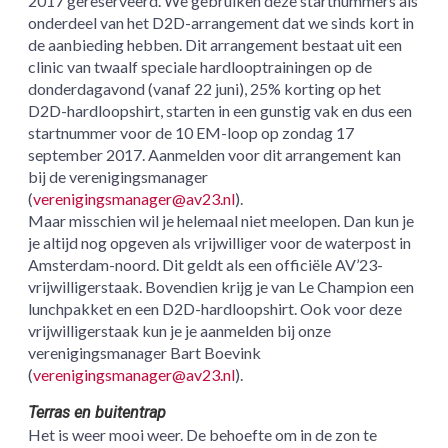
2017 gereserveerd. We gebruiken deze startnummers als
onderdeel van het D2D-arrangement dat we sinds kort in
de aanbieding hebben. Dit arrangement bestaat uit een
clinic van twaalf speciale hardlooptrainingen op de
donderdagavond (vanaf 22 juni), 25% korting op het
D2D-hardloopshirt, starten in een gunstig vak en dus een
startnummer voor de 10 EM-loop op zondag 17
september 2017. Aanmelden voor dit arrangement kan
bij de verenigingsmanager
(
verenigingsmanager@av23.nl
).
Maar misschien wil je helemaal niet meelopen. Dan kun je
je altijd nog opgeven als vrijwilliger voor de waterpost in
Amsterdam-noord. Dit geldt als een officiële AV’23-
vrijwilligerstaak. Bovendien krijg je van Le Champion een
lunchpakket en een D2D-hardloopshirt. Ook voor deze
vrijwilligerstaak kun je je aanmelden bij onze
verenigingsmanager Bart Boevink
(
verenigingsmanager@av23.nl
).
Terras en buitentrap
Het is weer mooi weer. De behoefte om in de zon te