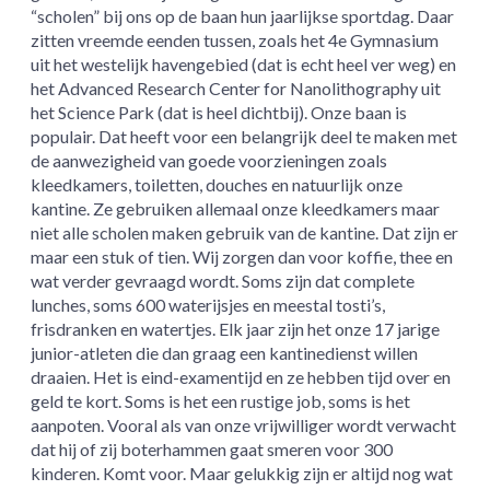
“scholen” bij ons op de baan hun jaarlijkse sportdag. Daar
zitten vreemde eenden tussen, zoals het 4e Gymnasium
uit het westelijk havengebied (dat is echt heel ver weg) en
het Advanced Research Center for Nanolithography uit
het Science Park (dat is heel dichtbij). Onze baan is
populair. Dat heeft voor een belangrijk deel te maken met
de aanwezigheid van goede voorzieningen zoals
kleedkamers, toiletten, douches en natuurlijk onze
kantine. Ze gebruiken allemaal onze kleedkamers maar
niet alle scholen maken gebruik van de kantine. Dat zijn er
maar een stuk of tien. Wij zorgen dan voor koffie, thee en
wat verder gevraagd wordt. Soms zijn dat complete
lunches, soms 600 waterijsjes en meestal tosti’s,
frisdranken en watertjes. Elk jaar zijn het onze 17 jarige
junior-atleten die dan graag een kantinedienst willen
draaien. Het is eind-examentijd en ze hebben tijd over en
geld te kort. Soms is het een rustige job, soms is het
aanpoten. Vooral als van onze vrijwilliger wordt verwacht
dat hij of zij boterhammen gaat smeren voor 300
kinderen. Komt voor. Maar gelukkig zijn er altijd nog wat