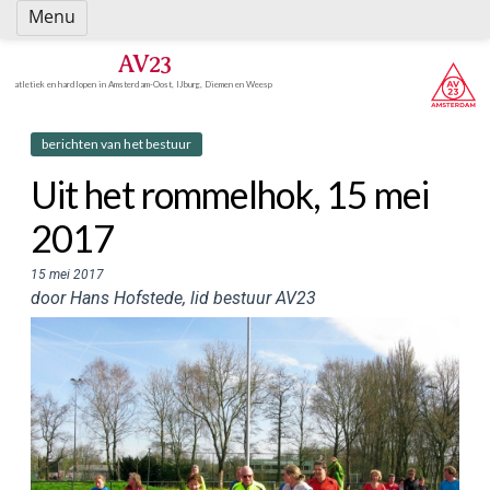
Spring
Menu
naar
inhoud
AV23
atletiek en hardlopen in Amsterdam-Oost, IJburg, Diemen en Weesp
berichten van het bestuur
Uit het rommelhok, 15 mei
2017
15 mei 2017
door Hans Hofstede, lid bestuur AV23