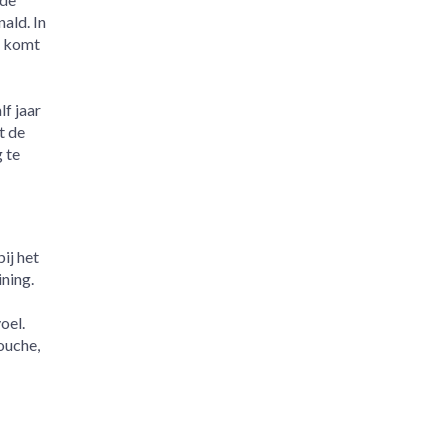
ald. In
r komt
f jaar
t de
 te
ij het
ning.
oel.
ouche,