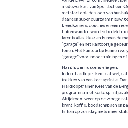
medewerkers van Sportbeheer-Oost
mei start ook de sloop van hun h
daar een super duurzaam nieuw ge
kleedkamers, douches en een rece
buitenwanden worden bedekt met p
later is alles klaar en kunnen de
“garage” en het kantoortje gebeur
tonen. Het kantoortje kunnen we 
“garage” voor indoortrainingen of 
Hardlopen is soms vliegen:
Iedere hardloper kent dat wel, dat
trekken van een kort sprintje. D
Hardlooptrainer Kees van de Berg
programma met korte sprintjes als 
Altijd mooi weer op de vroege za
krant, koffie, boodschappen en p
Er kan op zo’n dag niets meer stuk