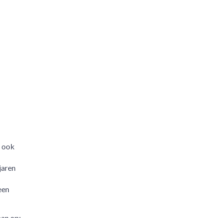
n ook
jaren
een
an op: