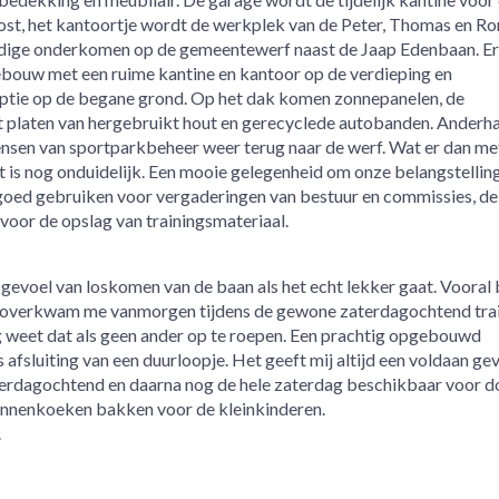
, het kantoortje wordt de werkplek van de Peter, Thomas en Ron
uidige onderkomen op de gemeentewerf naast de Jaap Edenbaan. E
bouw met een ruime kantine en kantoor op de verdieping en
ptie op de begane grond. Op het dak komen zonnepanelen, de
laten van hergebruikt hout en gerecyclede autobanden. Anderhal
 mensen van sportparkbeheer weer terug naar de werf. Wat er dan me
t is nog onduidelijk. Een mooie gelegenheid om onze belangstelling
goed gebruiken voor vergaderingen van bestuur en commissies, de
voor de opslag van trainingsmateriaal.
 gevoel van loskomen van de baan als het echt lekker gaat. Vooral b
at overkwam me vanmorgen tijdens de gewone zaterdagochtend trai
 weet dat als geen ander op te roepen. Een prachtig opgebouwd
afsluiting van een duurloopje. Het geeft mij altijd een voldaan gev
terdagochtend en daarna nog de hele zaterdag beschikbaar voor d
annenkoeken bakken voor de kleinkinderen.
.