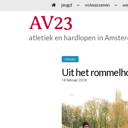
Spring
jeugd
volwassenen
we
naar
AV23
inhoud
atletiek en hardlopen in Amste
nieuws
Uit het rommelh
18 februari 2018