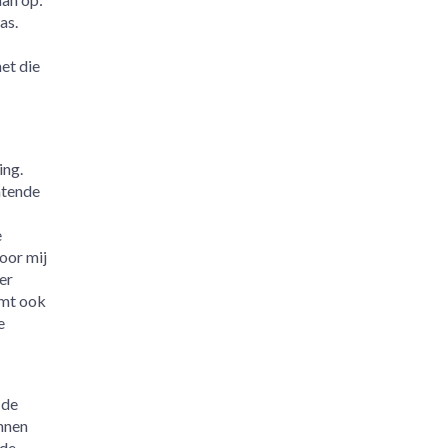
as.
et die
ing.
htende
e
oor mij
 er
omt ook
e
 de
nnen
 de