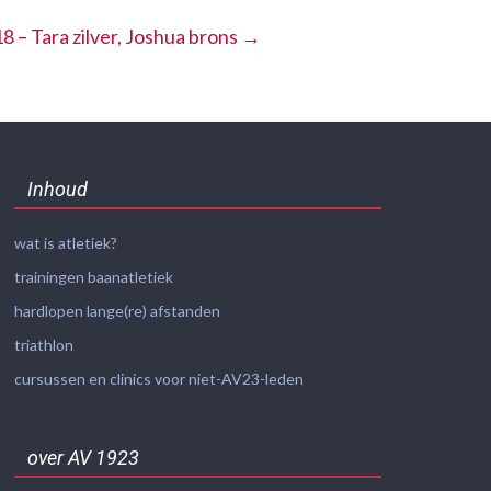
8 – Tara zilver, Joshua brons
→
Inhoud
wat is atletiek?
trainingen baanatletiek
hardlopen lange(re) afstanden
triathlon
cursussen en clinics voor niet-AV23-leden
over AV 1923