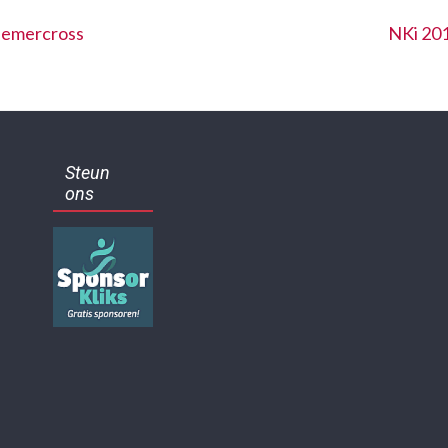
Diemercross
NKi 201
Steun
ons