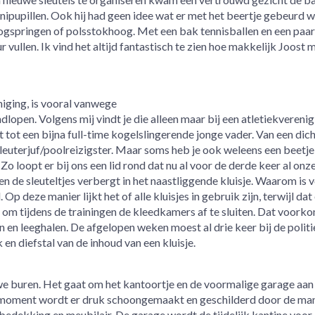
nipupillen. Ook hij had geen idee wat er met het beertje gebeurd w
ogspringen of polsstokhoog. Met een bak tennisballen en een paar
vullen. Ik vind het altijd fantastisch te zien hoe makkelijk Joost m
iging, is vooral vanwege
ndlopen. Volgens mij vindt je die alleen maar bij een atletiekverenig
 tot een bijna full-time kogelslingerende jonge vader. Van een dic
euterjuf/poolreizigster. Maar soms heb je ook weleens een beetje
Zo loopt er bij ons een lid rond dat nu al voor de derde keer al onz
en de sleuteltjes verbergt in het naastliggende kluisje. Waarom is v
 Op deze manier lijkt het of alle kluisjes in gebruik zijn, terwijl dat
r om tijdens de trainingen de kleedkamers af te sluiten. Dat voork
 en leeghalen. De afgelopen weken moest al drie keer bij de politi
n diefstal van de inhoud van een kluisje.
uwe buren. Het gaat om het kantoortje en de voormalige garage aan
t moment wordt er druk schoongemaakt en geschilderd door de ma
edekking en meubilair. De garage wordt de tijdelijk kantine voor