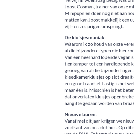
Joost Cosman, trainer van onze mi
Minipupillen doen nog niet aan ho
matten kan Joost makkelijk een uur 
vijf- en zesjarigen omspringt.
De kluisjesmaniak:
Waarom ik zo houd van onze veren
al die bijzondere typen die hier ro
Van een heel hard lopende veganist
tienkamper tot een hardlopende kl
genoeg van al die bijzonderlingen. 
kleedkamerkluisjes op slot draait 
een groot raadsel. Lastig is het wel.
maar één is. Misschien is het bete
dat onverlaten kluisjes openbreken
aangifte gedaan worden van braak e
Nieuwe buren:
Vanaf mei dit jaar krijgen we nie
zuidkant van ons clubhuis. Op di
van de DWI. Er komt nieuwe vloerb