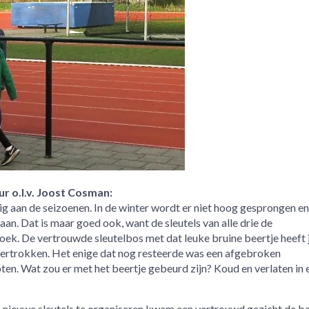
r o.l.v. Joost Cosman:
ig aan de seizoenen. In de winter wordt er niet hoog gesprongen e
n. Dat is maar goed ook, want de sleutels van alle drie de
ek. De vertrouwde sleutelbos met dat leuke bruine beertje heeft 
ertrokken. Het enige dat nog resteerde was een afgebroken
ten. Wat zou er met het beertje gebeurd zijn? Koud en verlaten in 
 nieuwe sleutels te organiseren kwam een vertrouwd gezicht de ba