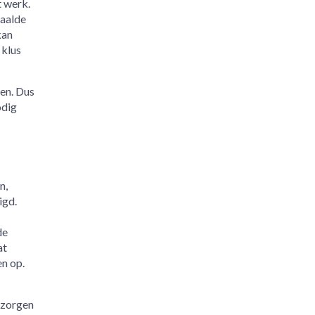
t werk.
paalde
kan
 klus
pen. Dus
odig
n,
igd.
de
at
n op.
 zorgen