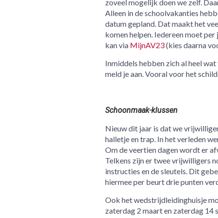
zoveel mogelijk doen we zelf. Daa
Alleen in de schoolvakanties hebbe
datum gepland. Dat maakt het veel
komen helpen. Iedereen moet per j
kan via
MijnAV23
(kies daarna vo
Inmiddels hebben zich al heel wat 
meld je aan. Vooral voor het schil
Schoonmaak-klussen
Nieuw dit jaar is dat we vrijwill
halletje en trap. In het verleden 
Om de veertien dagen wordt er a
Telkens zijn er twee vrijwilliger
instructies en de sleutels. Dit geb
hiermee per beurt drie punten ver
Ook het wedstrijdleidinghuisje m
zaterdag 2 maart en zaterdag 14 se