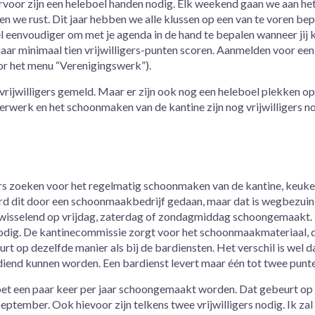
rvoor zijn een heleboel handen nodig. Elk weekend gaan we aan he
n we rust. Dit jaar hebben we alle klussen op een van te voren be
 eenvoudiger om met je agenda in de hand te bepalen wanneer jij 
aar minimaal tien vrijwilligers-punten scoren. Aanmelden voor een
or het menu “Verenigingswerk”).
vrijwilligers gemeld. Maar er zijn ook nog een heleboel plekken o
derwerk en het schoonmaken van de kantine zijn nog vrijwilligers n
igers zoeken voor het regelmatig schoonmaken van de kantine, keuke
werd dit door een schoonmaakbedrijf gedaan, maar dat is wegbezuin
fwisselend op vrijdag, zaterdag of zondagmiddag schoongemaakt.
s nodig. De kantinecommissie zorgt voor het schoonmaakmateriaal, 
eurt op dezelfde manier als bij de bardiensten. Het verschil is wel d
diend kunnen worden. Een bardienst levert maar één tot twee punte
oet een paar keer per jaar schoongemaakt worden. Dat gebeurt op
ptember. Ook hievoor zijn telkens twee vrijwilligers nodig. Ik zal