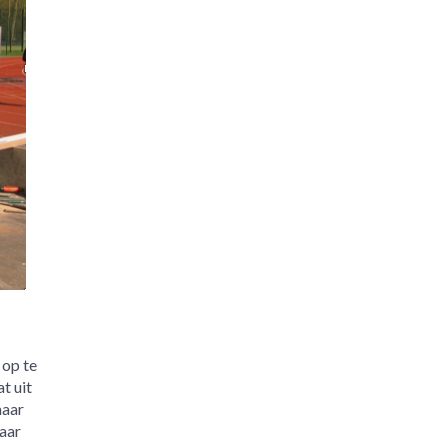
 op te
t uit
maar
aar