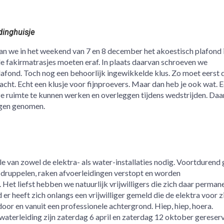
dinghuisje
aan we in het weekend van 7 en 8 december het akoestisch plafond 
e fakirmatrasjes moeten eraf. In plaats daarvan schroeven we
afond. Toch nog een behoorlijk ingewikkelde klus. Zo moet eerst 
acht. Echt een klusje voor fijnproevers. Maar dan heb je ook wat. 
ze ruimte te kunnen werken en overleggen tijdens wedstrijden. Daa
ngen genomen.
le van zowel de elektra- als water-installaties nodig. Voortdurend 
 druppelen, raken afvoerleidingen verstopt en worden
et liefst hebben we natuurlijk vrijwilligers die zich daar perman
r heeft zich onlangs een vrijwilliger gemeld die de elektra voor z
door en vanuit een professionele achtergrond. Hiep, hiep, hoera.
waterleiding zijn zaterdag 6 april en zaterdag 12 oktober gereser