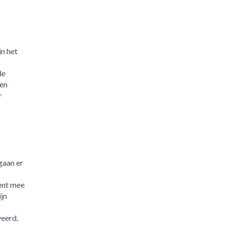
in het
de
Een
r
gaan er
ent mee
ijn
veerd.