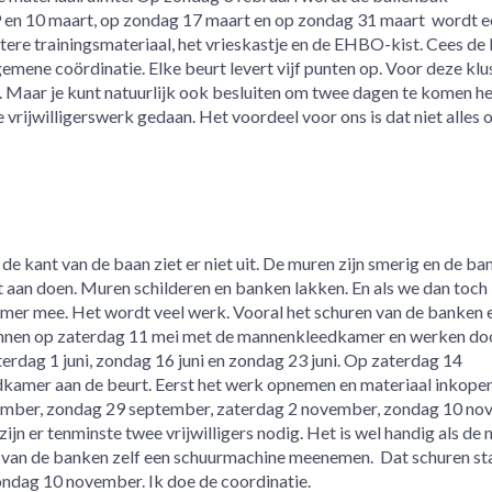
9 en 10 maart, op zondag 17 maart en op zondag 31 maart wordt e
ere trainingsmateriaal, het vrieskastje en de EHBO-kist. Cees d
emene coördinatie. Elke beurt levert vijf punten op. Voor deze klu
 Maar je kunt natuurlijk ook besluiten om twee dagen te komen he
 je vrijwilligerswerk gedaan. Het voordeel voor ons is dat niet alles
 kant van de baan ziet er niet uit. De muren zijn smerig en de ba
at aan doen. Muren schilderen en banken lakken. En als we dan toch
er mee. Het wordt veel werk. Vooral het schuren van de banken e
ginnen op zaterdag 11 mei met de mannenkleedkamer en werken do
erdag 1 juni, zondag 16 juni en zondag 23 juni. Op zaterdag 14
amer aan de beurt. Eerst het werk opnemen en materiaal inkopen
ember, zondag 29 september, zaterdag 2 november, zondag 10 n
jn er tenminste twee vrijwilligers nodig. Het is wel handig als de
n van de banken zelf een schuurmachine meenemen. Dat schuren st
ondag 10 november. Ik doe de coordinatie.