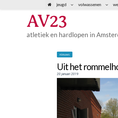
Spring
jeugd
volwassenen
we
naar
AV23
inhoud
atletiek en hardlopen in Amste
nieuws
Uit het rommelho
20 januari 2019