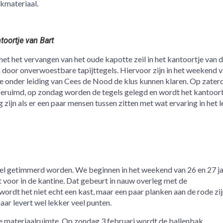
kmateriaal.
toortje van Bart
et het vervangen van het oude kapotte zeil in het kantoortje van 
door onverwoestbare tapijttegels. Hiervoor zijn in het weekend 
die onder leiding van Cees de Nood de klus kunnen klaren. Op zater
eruimd, op zondag worden de tegels gelegd en wordt het kantoort
 zijn als er een paar mensen tussen zitten met wat ervaring in het 
l getimmerd worden. We beginnen in het weekend van 26 en 27 ja
 voor in de kantine. Dat gebeurt in nauw overleg met de
ordt het niet echt een kast, maar een paar planken aan de rode zi
aar levert wel lekker veel punten.
e materiaalruimte. Op zondag 3 februari wordt de ballenbak