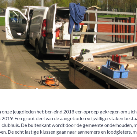
an onze jeugdleden hebben eind 2018 een oproep gekregen om zich
n 2019. Een groot deel van de aangeboden vrijwilligerstaken bestaa
 clubhuis. De buitenkant wordt door de gemeente onderhouden, 
oen. De echt lastige klussen gaan naar aannemers en loodgieters, m