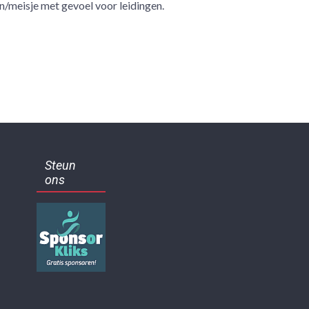
/meisje met gevoel voor leidingen.
Steun
ons