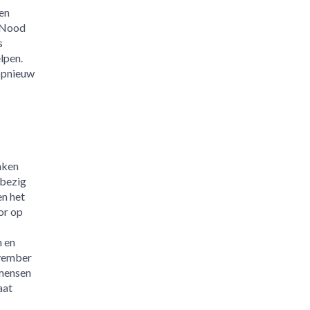
en
e Nood
s
lpen.
 opnieuw
nken
 bezig
n het
or op
 en
ovember
 mensen
aat