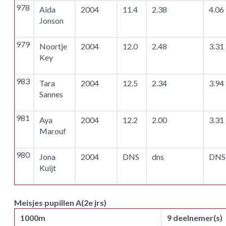
978
Aida
2004
11.4
2.38
4.06
Jonson
979
Noortje
2004
12.0
2.48
3.31
Key
983
Tara
2004
12.5
2.34
3.94
Sannes
981
Aya
2004
12.2
2.00
3.31
Marouf
980
Jona
2004
DNS
dns
DNS
Kuijt
Meisjes pupillen A(2e jrs)
1000m
9 deelnemer(s)