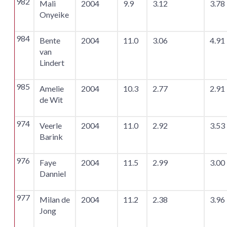
982
Mali
2004
9.9
3.12
3.78
Onyeike
984
Bente
2004
11.0
3.06
4.91
van
Lindert
985
Amelie
2004
10.3
2.77
2.91
de Wit
974
Veerle
2004
11.0
2.92
3.53
Barink
976
Faye
2004
11.5
2.99
3.00
Danniel
977
Milan de
2004
11.2
2.38
3.96
Jong