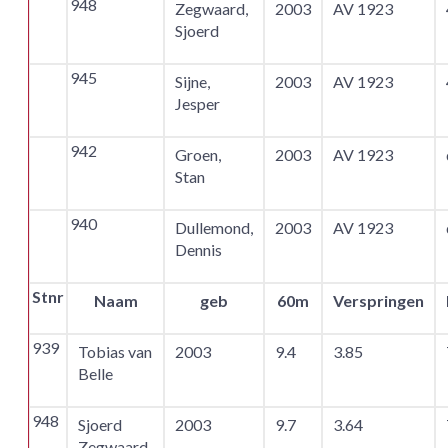
948
Zegwaard,
2003
AV 1923
Sjoerd
945
Sijne,
2003
AV 1923
Jesper
942
Groen,
2003
AV 1923
Stan
940
Dullemond,
2003
AV 1923
Dennis
Stnr
Naam
geb
60m
Verspringen
939
Tobias van
2003
9.4
3.85
Belle
948
Sjoerd
2003
9.7
3.64
Zegwaard