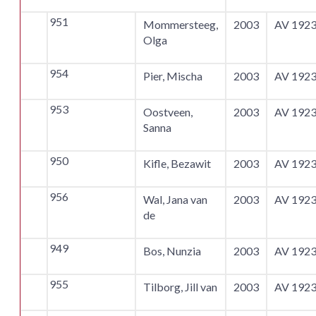
951
Mommersteeg,
2003
AV 192
Olga
954
Pier, Mischa
2003
AV 192
953
Oostveen,
2003
AV 192
Sanna
950
Kifle, Bezawit
2003
AV 192
956
Wal, Jana van
2003
AV 192
de
949
Bos, Nunzia
2003
AV 192
955
Tilborg, Jill van
2003
AV 192