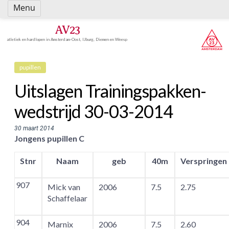
Spring
Menu
naar
inhoud
AV23
atletiek en hardlopen in Amsterdam-Oost, IJburg, Diemen en Weesp
pupillen
Uitslagen Trainingspakken-
wedstrijd 30-03-2014
30 maart 2014
Jongens pupillen C
Stnr
Naam
geb
40m
Verspringen
907
Mick van
2006
7.5
2.75
Schaffelaar
904
Marnix
2006
7.5
2.60