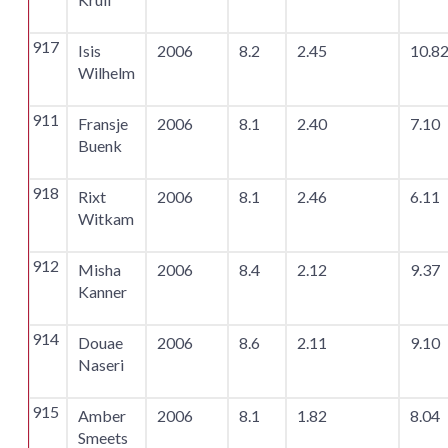
917
Isis
2006
8.2
2.45
10.8
Wilhelm
911
Fransje
2006
8.1
2.40
7.10
Buenk
918
Rixt
2006
8.1
2.46
6.11
Witkam
912
Misha
2006
8.4
2.12
9.37
Kanner
914
Douae
2006
8.6
2.11
9.10
Naseri
915
Amber
2006
8.1
1.82
8.04
Smeets