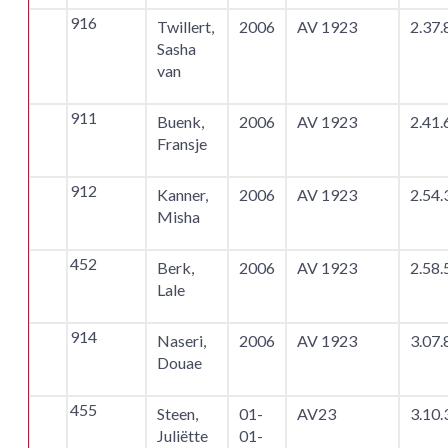
916
Twillert,
2006
AV 1923
2.37.
Sasha
van
911
Buenk,
2006
AV 1923
2.41.
Fransje
912
Kanner,
2006
AV 1923
2.54.
Misha
452
Berk,
2006
AV 1923
2.58.
Lale
914
Naseri,
2006
AV 1923
3.07.
Douae
455
Steen,
01-
AV23
3.10.
Juliëtte
01-