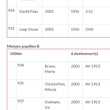
924
David Paas
2005
DNS
2.51
931
Joep Visser
2005
DNS
DNS
Meisjes pupillen B
1000m
6 deelnemer(s)
934
Broex,
2005
AV 1923
Merle
935
Christoffels,
2005
AV 1923
Nikola
937
Dolmans,
2005
AV 1923
Iris