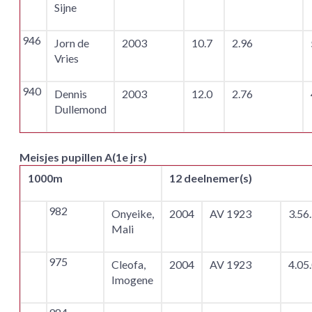
Sijne
946
Jorn de
2003
10.7
2.96
Vries
940
Dennis
2003
12.0
2.76
Dullemond
Meisjes pupillen A(1e jrs)
1000m
12 deelnemer(s)
982
Onyeike,
2004
AV 1923
3.56
Mali
975
Cleofa,
2004
AV 1923
4.05
Imogene