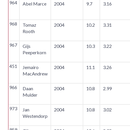
964
Abel Marce
2004
9.7
3.16
968
Tomaz
2004
10.2
3.31
Rooth
967
Gijs
2004
10.3
3.22
Peeperkorn
451
Jemairo
2004
11.1
3.26
MacAndrew
966
Daan
2004
10.8
2.99
Mulder
973
Jan
2004
10.8
3.02
Westendorp
959