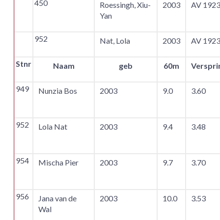
450
Roessingh, Xiu-
2003
AV 192
Yan
952
Nat, Lola
2003
AV 192
Stnr
Naam
geb
60m
Verspri
949
Nunzia Bos
2003
9.0
3.60
952
Lola Nat
2003
9.4
3.48
954
Mischa Pier
2003
9.7
3.70
956
Jana van de
2003
10.0
3.53
Wal