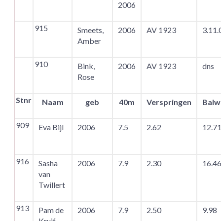
2006
915
Smeets,
2006
AV 1923
3.11.
Amber
910
Bink,
2006
AV 1923
dns
Rose
Stnr
Naam
geb
40m
Verspringen
Balw
909
Eva Bijl
2006
7.5
2.62
12.7
916
Sasha
2006
7.9
2.30
16.4
van
Twillert
913
Pam de
2006
7.9
2.50
9.98
Kruif