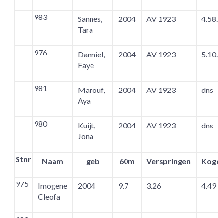
983
Sannes,
2004
AV 1923
4.58
Tara
976
Danniel,
2004
AV 1923
5.10
Faye
981
Marouf,
2004
AV 1923
dns
Aya
980
Kuijt,
2004
AV 1923
dns
Jona
Stnr
Naam
geb
60m
Verspringen
Kog
975
Imogene
2004
9.7
3.26
4.49
Cleofa