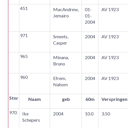
451
MacAndrew,
01-
AV 1923
Jemairo
01-
2004
971
Smeets,
2004
AV 1923
Casper
965
Minana,
2004
AV 1923
Bruno
960
Efrem,
2004
AV 1923
Nahom
Stnr
Naam
geb
60m
Verspringen
970
Ike
2004
10.0
3.50
Schepers