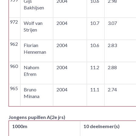
Gijs
2004
10.6
2.98
Bakhijsen
972
Wolf van
2004
10.7
3.07
Strijen
962
Florian
2004
10.6
2.83
Henneman
960
Nahom
2004
11.2
2.88
Efrem
965
Bruno
2004
11.1
2.74
Minana
Jongens pupillen A(2e jrs)
1000m
10 deelnemer(s)