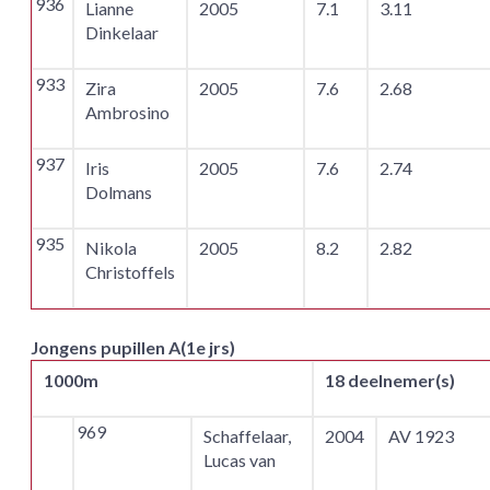
936
Lianne
2005
7.1
3.11
Dinkelaar
933
Zira
2005
7.6
2.68
Ambrosino
937
Iris
2005
7.6
2.74
Dolmans
935
Nikola
2005
8.2
2.82
Christoffels
Jongens pupillen A(1e jrs)
1000m
18 deelnemer(s)
969
Schaffelaar,
2004
AV 1923
Lucas van