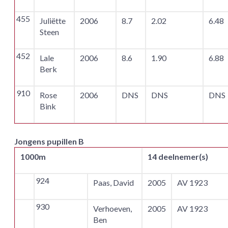
455
Juliëtte
2006
8.7
2.02
6.48
Steen
452
Lale
2006
8.6
1.90
6.88
Berk
910
Rose
2006
DNS
DNS
DNS
Bink
Jongens pupillen B
1000m
14 deelnemer(s)
924
Paas, David
2005
AV 1923
930
Verhoeven,
2005
AV 1923
Ben