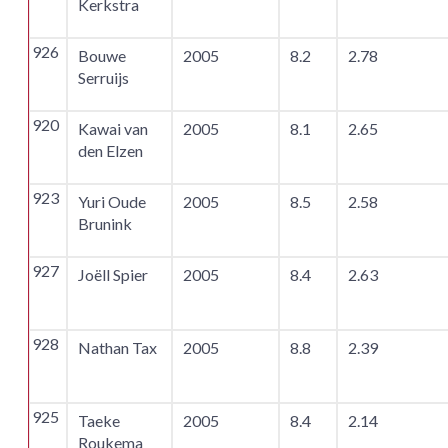
Kerkstra
926
Bouwe
2005
8.2
2.78
Serruijs
920
Kawai van
2005
8.1
2.65
den Elzen
923
Yuri Oude
2005
8.5
2.58
Brunink
927
Joëll Spier
2005
8.4
2.63
928
Nathan Tax
2005
8.8
2.39
925
Taeke
2005
8.4
2.14
Roukema