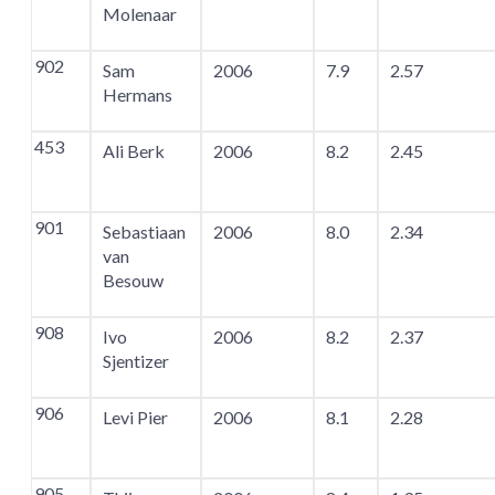
Molenaar
902
Sam
2006
7.9
2.57
Hermans
453
Ali Berk
2006
8.2
2.45
901
Sebastiaan
2006
8.0
2.34
van
Besouw
908
Ivo
2006
8.2
2.37
Sjentizer
906
Levi Pier
2006
8.1
2.28
905