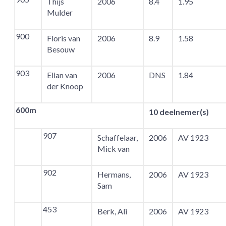
Thijs
2006
8.4
1.95
Mulder
900
Floris van
2006
8.9
1.58
Besouw
903
Elian van
2006
DNS
1.84
der Knoop
600m
10 deelnemer(s)
907
Schaffelaar,
2006
AV 1923
Mick van
902
Hermans,
2006
AV 1923
Sam
453
Berk, Ali
2006
AV 1923