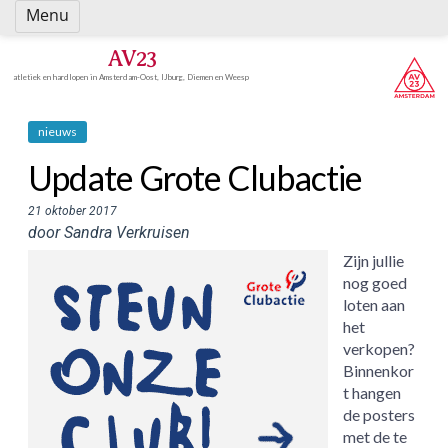
Spring
Menu
naar
inhoud
AV23
atletiek en hardlopen in Amsterdam-Oost, IJburg, Diemen en Weesp
nieuws
Update Grote Clubactie
21 oktober 2017
door Sandra Verkruisen
Zijn jullie
nog goed
loten aan
het
verkopen?
Binnenkor
t hangen
de posters
met de te