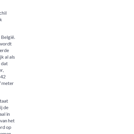
chil
k
 België.
 wordt
derde
k al als
 dat
r,
142
7 meter
taat
j de
al in
 van het
ord op
Bremen