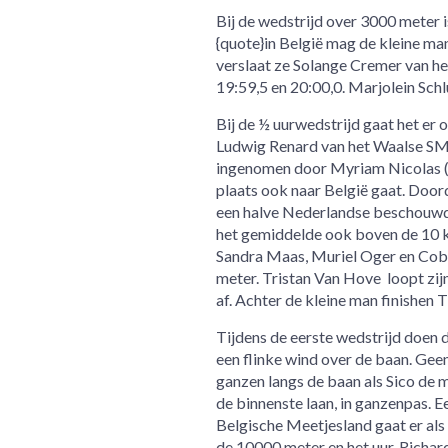
Bij de wedstrijd over 3000 meter i
{quote}in België mag de kleine ma
verslaat ze Solange Cremer van he
19:59,5 en 20:00,0. Marjolein Schl
Bij de ½ uurwedstrijd gaat het er 
Ludwig Renard van het Waalse SMA
ingenomen door Myriam Nicolas (B
plaats ook naar België gaat. Doorda
een halve Nederlandse beschouwd
het gemiddelde ook boven de 10 km
Sandra Maas, Muriel Oger en Coby
meter. Tristan Van Hove loopt zijn
af. Achter de kleine man finishen
Tijdens de eerste wedstrijd doen 
een flinke wind over de baan. Ge
ganzen langs de baan als Sico de 
de binnenste laan, in ganzenpas. E
Belgische Meetjesland gaat er als 
de 10000 meter en het uur. Richar