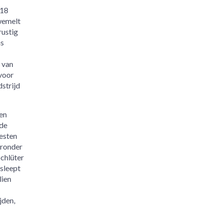
 18
wemelt
rustig
as
 van
voor
strijd
ten
 de
esten
aronder
Schlüter
 sleept
lien
jden,