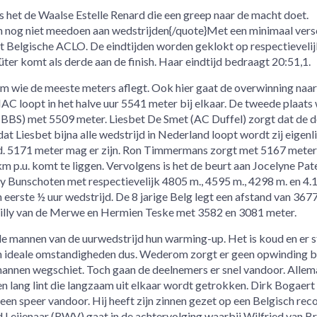
s het de Waalse Estelle Renard die een greep naar de macht doet.
n nog niet meedoen aan wedstrijden{/quote}Met een minimaal vers
t Belgische ACLO. De eindtijden worden geklokt op respectievelij
üter komt als derde aan de finish. Haar eindtijd bedraagt 20:51,1.
om wie de meeste meters aflegt. Ook hier gaat de overwinning naar
C loopt in het halve uur 5541 meter bij elkaar. De tweede plaats
BS) met 5509 meter. Liesbet De Smet (AC Duffel) zorgt dat de 
t Liesbet bijna alle wedstrijd in Nederland loopt wordt zij eigenlij
. 5171 meter mag er zijn. Ron Timmermans zorgt met 5167 meter
 p.u. komt te liggen. Vervolgens is het de beurt aan Jocelyne Pate
 Bunschoten met respectievelijk 4805 m., 4595 m., 4298 m. en 4.
 eerste ½ uur wedstrijd. De 8 jarige Belg legt een afstand van 367
 Tilly van de Merwe en Hermien Teske met 3582 en 3081 meter.
de mannen van de uurwedstrijd hun warming-up. Het is koud en er s
en ideale omstandigheden dus. Wederom zorgt er geen opwinding bi
mannen wegschiet. Toch gaan de deelnemers er snel vandoor. Allema
en lang lint die langzaam uit elkaar wordt getrokken. Dirk Bogaert
een speer vandoor. Hij heeft zijn zinnen gezet op een Belgisch rec
d Leijenaar (RWV) gaat in de achtervolging waarbij Wilfried van 