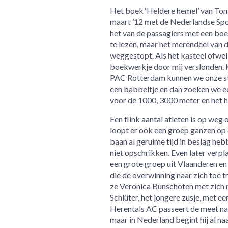
Het boek ‘Heldere hemel’ van Tom
maart ’12 met de Nederlandse Spoo
het van de passagiers met een boe
te lezen, maar het merendeel van de
weggestopt. Als het kasteel ofwel 
boekwerkje door mij verslonden. K
PAC Rotterdam kunnen we onze sta
een babbeltje en dan zoeken we ee
voor de 1000, 3000 meter en het ha
Een flink aantal atleten is op weg
loopt er ook een groep ganzen op d
baan al geruime tijd in beslag h
niet opschrikken. Even later verp
een grote groep uit Vlaanderen en 
die de overwinning naar zich toe t
ze Veronica Bunschoten met zich m
Schlüter, het jongere zusje, met e
Herentals AC passeert de meet na 
maar in Nederland begint hij al n