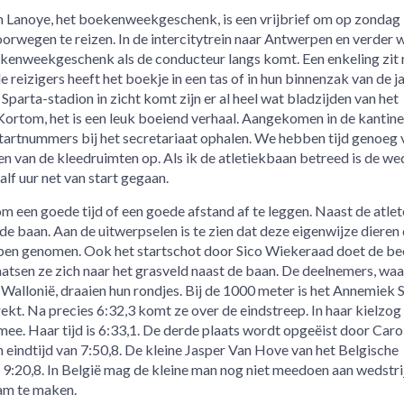
 Lanoye, het boekenweekgeschenk, is een vrijbrief om op zondag
rwegen te reizen. In de intercitytrein naar Antwerpen en verder 
kenweekgeschenk als de conducteur langs komt. Een enkeling zit 
 reizigers heeft het boekje in een tas of in hun binnenzak van de j
Sparta-stadion in zicht komt zijn er al heel wat bladzijden van het
ortom, het is een leuk boeiend verhaal. Aangekomen in de kantine
rtnummers bij het secretariaat ophalen. We hebben tijd genoeg 
n van de kleedruimten op. Als ik de atletiekbaan betreed is de wed
lf uur net van start gegaan.
 om een goede tijd of een goede afstand af te leggen. Naast de atle
e baan. Aan de uitwerpselen is te zien dat deze eigenwijze dieren
ebben genomen. Ook het startschot door Sico Wiekeraad doet de be
laatsen ze zich naar het grasveld naast de baan. De deelnemers, wa
Wallonië, draaien hun rondjes. Bij de 1000 meter is het Annemiek 
rekt. Na precies 6:32,3 komt ze over de eindstreep. In haar kielzog
ee. Haar tijd is 6:33,1. De derde plaats wordt opgeëist door Caro
en eindtijd van 7:50,8. De kleine Jasper Van Hove van het Belgische
9:20,8. In België mag de kleine man nog niet meedoen aan wedstri
aam te maken.