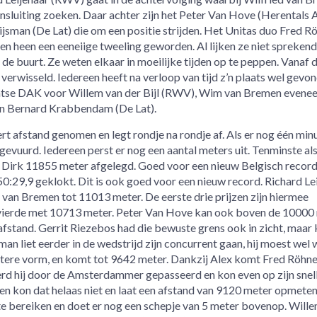
sluiting zoeken. Daar achter zijn het Peter Van Hove (Herentals 
sman (De Lat) die om een positie strijden. Het Unitas duo Fred R
en heen een eeneiige tweeling geworden. Al lijken ze niet sprekend
in de buurt. Ze weten elkaar in moeilijke tijden op te peppen. Vanaf d
 verwisseld. Iedereen heeft na verloop van tijd z’n plaats wel gevo
ntse DAK voor Willem van der Bijl (RWV), Wim van Bremen evene
en Bernard Krabbendam (De Lat).
t afstand genomen en legt rondje na rondje af. Als er nog één minu
gevuurd. Iedereen perst er nog een aantal meters uit. Tenminste als
t Dirk 11855 meter afgelegd. Goed voor een nieuw Belgisch record
0:29,9 geklokt. Dit is ook goed voor een nieuw record. Richard Le
van Bremen tot 11013 meter. De eerste drie prijzen zijn hiermee
s vierde met 10713 meter. Peter Van Hove kan ook boven de 10000
 afstand. Gerrit Riezebos had die bewuste grens ook in zicht, maar
man liet eerder in de wedstrijd zijn concurrent gaan, hij moest wel 
tere vorm, en komt tot 9642 meter. Dankzij Alex komt Fred Röhne
erd hij door de Amsterdammer gepasseerd en kon even op zijn snel
n kon dat helaas niet en laat een afstand van 9120 meter opmeten
e bereiken en doet er nog een schepje van 5 meter bovenop. Will