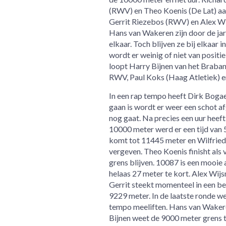
(RWV) en Theo Koenis (De Lat) aan
Gerrit Riezebos (RWV) en Alex Wij
Hans van Wakeren zijn door de jar
elkaar. Toch blijven ze bij elkaar 
wordt er weinig of niet van positie
loopt Harry Bijnen van het Braba
RWV, Paul Koks (Haag Atletiek) 
In een rap tempo heeft Dirk Bogaer
gaan is wordt er weer een schot af
nog gaat. Na precies een uur heef
10000 meter werd er een tijd van 5
komt tot 11445 meter en Wilfried 
vergeven. Theo Koenis finisht al
grens blijven. 10087 is een mooie
helaas 27 meter te kort. Alex Wijs
Gerrit steekt momenteel in een be
9229 meter. In de laatste ronde w
tempo meeliften. Hans van Wakere
Bijnen weet de 9000 meter grens t