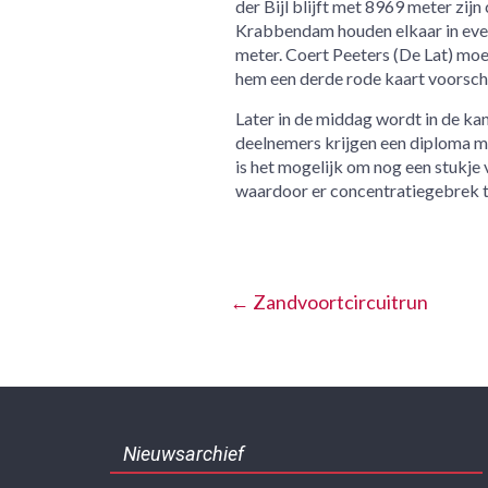
der Bijl blijft met 8969 meter zi
Krabbendam houden elkaar in even
meter. Coert Peeters (De Lat) moes
hem een derde rode kaart voorsch
Later in de middag wordt in de kan
deelnemers krijgen een diploma me
is het mogelijk om nog een stukje 
waardoor er concentratiegebrek tot
←
Zandvoortcircuitrun
Nieuwsarchief