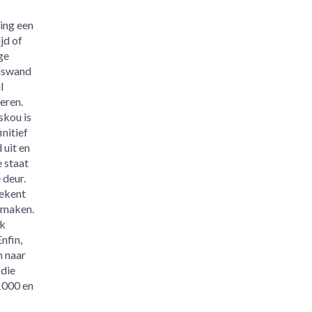
ing een
jd of
ge
dswand
l
eren.
skou is
initief
 uit en
e staat
 deur.
ekent
 maken.
jk
nfin,
n naar
 die
1000 en