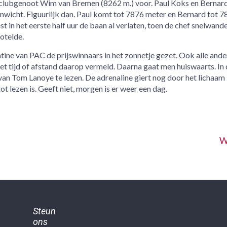
jn clubgenoot Wim van Bremen (8262 m.) voor. Paul Koks en Bernar
wicht. Figuurlijk dan. Paul komt tot 7876 meter en Bernard tot 7
t in het eerste half uur de baan al verlaten, toen de chef snelwande
otelde.
tine van PAC de prijswinnaars in het zonnetje gezet. Ook alle ande
t tijd of afstand daarop vermeld. Daarna gaat men huiswaarts. In 
van Tom Lanoye te lezen. De adrenaline giert nog door het lichaam
 lezen is. Geeft niet, morgen is er weer een dag.
W
Steun
ons