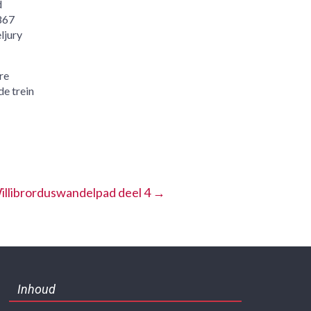
d
867
ljury
re
de trein
illibrorduswandelpad deel 4
→
Inhoud