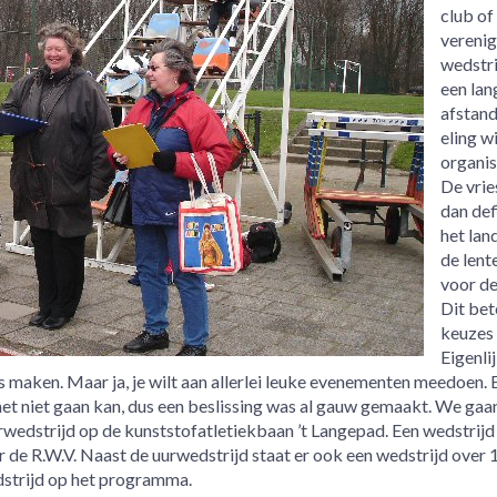
club of
verenig
wedstri
een lan
afstan
eling wi
organis
De vrie
dan def
het land
de lent
voor de
Dit bet
keuzes
Eigenli
s maken. Maar ja, je wilt aan allerlei leuke evenementen meedoen. E
et niet gaan kan, dus een beslissing was al gauw gemaakt. We gaa
edstrijd op de kunststofatletiekbaan ’t Langepad. Een wedstrijd
r de R.W.V. Naast de uurwedstrijd staat er ook een wedstrijd over 
strijd op het programma.