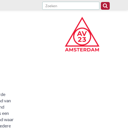
rde
d van
nd
s een
d waar
iedere