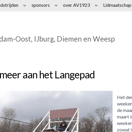
dstrijden
sponsors
over AV1923
Lidmaatschap
rdam-Oost, IJburg, Diemen en Weesp
 meer aan het Langepad
Het de
weeken
de maa
maart i
weeken
zowat 