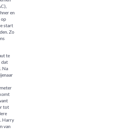
AC),
öhner en
 op
e start
nden. Zo
ens
ut te
 dat
. Na
ijenaar
 meter
 komt
want
r tot
lere
. Harry
em van