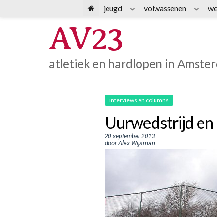
Spring
jeugd
volwassenen
we
naar
AV23
inhoud
atletiek en hardlopen in Amste
interviews en columns
Uurwedstrijd en
20 september 2013
door Alex Wijsman