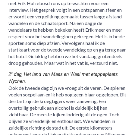
met Erik Hulzebosch ons op te wachten voor een
interview. Het gesprek volgt in een ontspannen sfeer en
er wordt een vergelijking gemaakt tussen lange afstand
wandelen en de schaatssport. Na een dagje de
wandelaars te hebben bekeken heeft Erik meer en meer
respect voor het wandellegioen gekregen. Het is in beide
sporten soms diep afzien. Vervolgens haal ik de
startkaart voor de tweede wandeldag op en ga terug naar
het hotel. Gelukkig hebben we het vandaag grotendeels
droog gehouden. Maar wat in het vat is, verzuurd niet.
2
dag, Het land van Maas en Waal met etappeplaats
e
Wychen.
Ook de tweede dag zijn we vroeg uit de veren. De spieren
voelen soepel aan en ik heb nog geen blaar opgelopen. Bij
de start zijn de kroegtijgers weer aanwezig. Een
overtollig gebruik aan alcohol is duidelijk bij hen
zichtbaar. De meeste kijken lodderig uit de ogen. Toch
blijven ze vriendelijk en enthousiast. We wandelen in
zuidelijke richting de stad uit. De eerste kilometers
volgen we langs de Universiteitsgebouwen van Nijmegen.