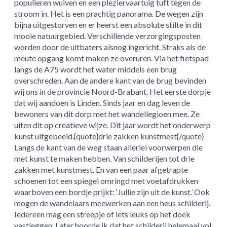
populieren wuiven en een pleziervaartuig tuft tegen de
stroom in. Het is een prachtig panorama. De wegen zijn
bijna uitgestorven en er heerst een absolute stilte in dit
mooie natuurgebied. Verschillende verzorgingsposten
worden door de uitbaters alsnog ingericht. Straks als de
meute opgang komt maken ze overuren. Via het fietspad
langs de A75 wordt het water middels een brug
overschreden. Aan de andere kant van de brug bevinden
wij ons in de provincie Noord-Brabant. Het eerste dorpje
dat wij aandoen is Linden. Sinds jaar en dag leven de
bewoners van dit dorp met het wandellegioen mee. Ze
uiten dit op creatieve wijze. Dit jaar wordt het onderwerp
kunst uitgebeeld.{quote}drie zakken kunstmest{/quote}
Langs de kant van de weg staan allerlei voorwerpen die
met kunst te maken hebben. Van schilderijen tot drie
zakken met kunstmest. En van een paar afgetrapte
schoenen tot een spiegel omringd met voetafdrukken
waarboven een bordje prijkt: ‘Jullie zijn uit de kunst.’ Ook
mogen de wandelaars meewerken aan een heus schilderij.
Iedereen mag een streepje of iets leuks op het doek
vastleggen. Later hoorde ik dat het schilderij helemaal vol