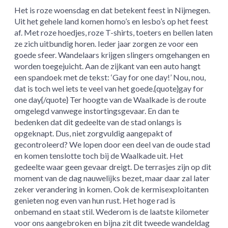
Het is roze woensdag en dat betekent feest in Nijmegen.
Uit het gehele land komen homo’s en lesbo’s op het feest
af. Met roze hoedjes, roze T-shirts, toeters en bellen laten
ze zich uitbundig horen. Ieder jaar zorgen ze voor een
goede sfeer. Wandelaars krijgen slingers omgehangen en
worden toegejuicht. Aan de zijkant van een auto hangt
een spandoek met de tekst: ‘Gay for one day!’ Nou, nou,
dat is toch wel iets te veel van het goede.{quote}gay for
one day{/quote} Ter hoogte van de Waalkade is de route
omgelegd vanwege instortingsgevaar. En dan te
bedenken dat dit gedeelte van de stad onlangs is
opgeknapt. Dus, niet zorgvuldig aangepakt of
gecontroleerd? We lopen door een deel van de oude stad
en komen tenslotte toch bij de Waalkade uit. Het
gedeelte waar geen gevaar dreigt. De terrasjes zijn op dit
moment van de dag nauwelijks bezet, maar daar zal later
zeker verandering in komen. Ook de kermisexploitanten
genieten nog even van hun rust. Het hoge rad is
onbemand en staat stil. Wederom is de laatste kilometer
voor ons aangebroken en bijna zit dit tweede wandeldag