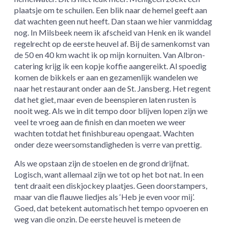
plaatsje om te schuilen. Een blik naar de hemel geeft aan
dat wachten geen nut heeft. Dan staan we hier vanmiddag
nog. In Milsbeek neem ik afscheid van Henk en ik wandel
regelrecht op de eerste heuvel af. Bij de samenkomst van
de 50 en 40 km wacht ik op mijn kornuiten. Van Albron-
catering krijg ik een kopje koffie aangereikt. Al spoedig
komen de bikkels er aan en gezamenlijk wandelen we
naar het restaurant onder aan de St. Jansberg. Het regent
dat het giet, maar even de beenspieren laten rusten is
nooit weg. Als we in dit tempo door blijven lopen zijn we
veel te vroeg aan de finish en dan moeten we weer
wachten totdat het finishbureau opengaat. Wachten
onder deze weersomstandigheden is verre van prettig.
Als we opstaan zijn de stoelen en de grond drijfnat.
Logisch, want allemaal zijn we tot op het bot nat. In een
tent draait een diskjockey plaatjes. Geen doorstampers,
maar van die flauwe liedjes als ‘Heb je even voor mij’.
Goed, dat betekent automatisch het tempo opvoeren en
weg van die onzin. De eerste heuvel is meteen de