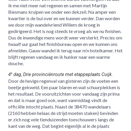
ik me niet meer nat regenen en samen met Martijn
Biesmans kruipen we onder een dekzeil. Na amper een
kwartier is de bui over en we kunnen verder. Dan worden
we door mijn wandelvriend Willem de kroeg in
gedirigeerd. Het is nog steeds te vroeg als we nu finishen.
Dus de inwendige mens wordt weer versterkt. Precies om
twaalf uur gaat het finishbureau open en we kunnen ons
afmelden. Gauw wandel ik terug naar m’n hotelkamer. Het
blijft regenen vandaag en ik hunker naar een warme
douche.
4
dag, Drie provinciënroute met etappeplaats Cuijk.
e
Door de hevige regenval van gisteren zijn de voeten een
beetje gekweld. Een paar blaren en wat schuurplekken is
het resultaat. De vooruitzichten voor vandaag zijn prima
en dat is maar goed ook, want vanmiddag vindt de
officiële intocht plaats. Naast de 38470 wandelaars
(2160 hebben helaas de strijd moeten staken) bevinden
er zich nog vele tienduizenden toeschouwers langs de
kant van de weg. Dat begint eigenlijk al in de plaats