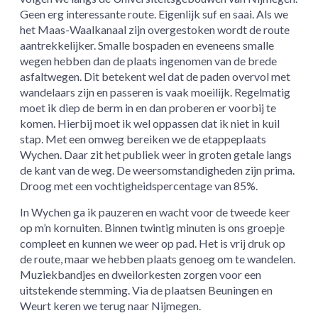
Geen erg interessante route. Eigenlijk suf en saai. Als we
het Maas-Waalkanaal zijn overgestoken wordt de route
aantrekkelijker. Smalle bospaden en eveneens smalle
wegen hebben dan de plaats ingenomen van de brede
asfaltwegen. Dit betekent wel dat de paden overvol met
wandelaars zijn en passeren is vaak moeilijk. Regelmatig
moet ik diep de berm in en dan proberen er voorbij te
komen. Hierbij moet ik wel oppassen dat ik niet in kuil
stap. Met een omweg bereiken we de etappeplaats
Wychen. Daar zit het publiek weer in groten getale langs
de kant van de weg. De weersomstandigheden zijn prima.
Droog met een vochtigheidspercentage van 85%.
In Wychen ga ik pauzeren en wacht voor de tweede keer
op m’n kornuiten. Binnen twintig minuten is ons groepje
compleet en kunnen we weer op pad. Het is vrij druk op
de route, maar we hebben plaats genoeg om te wandelen.
Muziekbandjes en dweilorkesten zorgen voor een
uitstekende stemming. Via de plaatsen Beuningen en
Weurt keren we terug naar Nijmegen.