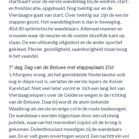
startkaart voor de eerste wandeldag bij de wedren, start-
en finishlocatie, opgehaald. Nog twintig uur en de
Vierdaagse gaat van start. Over twintig uur zijn de eerste
stappen gezet. Het wandellegioen is dan in beweging.
40.630 optimistische wandelaars. Allemaal mannen en
vrouwen waar de neuzen en de voeten dezelfde kant op
staan. De een uitbundig uitgedost en de ander sportief
gekleed. Plezier, gezelligheid, saamhorigheid staan hoog
in het vaandel.
1
dag, Dag van de Betuwe met etappeplaats Elst.
e
’s Morgens vroeg, als het gemiddelde Nederlandse volk
nog in diepe rust is, verlaten de eerste lopers de Keizer
Karelstad. Niet veel later vormt er zich een lang lint van
Vierdaagselopers over de Gelderse wegen in de richting
van de Betuwe. Daarbij wordt de alom bekende
Waalbrug als eerste en enige col in de route bedwongen.
De wandelaars worden bijgestaan door een uitzinnig
publiek, waarvan het merendeel zojuist uit de kroeg is
gekomen. Dolenthousiast moedigen zij de wandelaars
aan. En er valt geen onvertogen woord. Een nachttrein vol