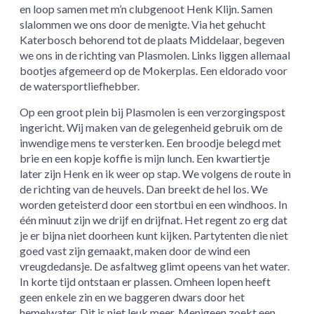
en loop samen met m’n clubgenoot Henk Klijn. Samen
slalommen we ons door de menigte. Via het gehucht
Katerbosch behorend tot de plaats Middelaar, begeven
we ons in de richting van Plasmolen. Links liggen allemaal
bootjes afgemeerd op de Mokerplas. Een eldorado voor
de watersportliefhebber.
Op een groot plein bij Plasmolen is een verzorgingspost
ingericht. Wij maken van de gelegenheid gebruik om de
inwendige mens te versterken. Een broodje belegd met
brie en een kopje koffie is mijn lunch. Een kwartiertje
later zijn Henk en ik weer op stap. We volgens de route in
de richting van de heuvels. Dan breekt de hel los. We
worden geteisterd door een stortbui en een windhoos. In
één minuut zijn we drijf en drijfnat. Het regent zo erg dat
je er bijna niet doorheen kunt kijken. Partytenten die niet
goed vast zijn gemaakt, maken door de wind een
vreugdedansje. De asfaltweg glimt opeens van het water.
In korte tijd ontstaan er plassen. Omheen lopen heeft
geen enkele zin en we baggeren dwars door het
hemelwater. Dit is niet leuk meer. Menigeen zoekt een