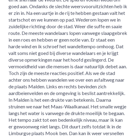
goed aan. Ondanks de slechte weersvooruitzichten heb ik
er zin in. Na een uurtje in de rij te hebben gestaan valt het
startschot en we kunnen op pad. Wederom lopen we in
zuidelijke richting door de stad. Weer die suffe en saaie
route. De meeste wandelaars lopen vanwege slaapgebrek
in een roes en hebben er geen notie van. Er staat een
harde wind en ik schroef het wandeltempo omhoog. Dat
valt soms niet goed bij diverse wandelaars en je krijgt
diverse opmerkingen naar het hoofd geslingerd. De
vermoeidheid van die mensen is daar natuurlijk debet aan.
Toch zijn de meeste reacties positief. Als we de stad
achter ons hebben wandelen we over een asfaltweg naar
de plaats Malden. Links en rechts bevinden zich
aardbeienvelden en de omgeving is beslist aantrekkelijk.
In Malden is het een drukte van betekenis. Daarna
struinen we naar het Maas-Waalkanaal. Het smalle wegje
langs het water is vanwege de drukte moeilijk te begaan.
Het tempo zakt tot een bedenkelijk niveau, maar ik kan
er gewoonweg niet langs. Dit duurt zelfs totdat ik in de
Limburgse plaats Mook ben. Dan kan ik weer versnellen