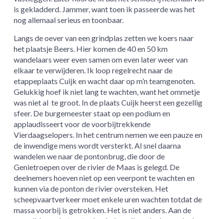
is gekladderd. Jammer, want toen ik passeerde was het
nog allemaal serieus en toonbaar.
Langs de oever van een grindplas zetten we koers naar
het plaatsje Beers. Hier komen de 40 en 50 km
wandelaars weer even samen om even later weer van
elkaar te verwijderen. Ik loop regelrecht naar de
etappeplaats Cuijk en wacht daar op m’n teamgenoten.
Gelukkig hoef ik niet lang te wachten, want het ommetje
was niet al te groot. In de plaats Cuijk heerst een gezellig
sfeer. De burgemeester staat op een podium en
applaudisseert voor de voorbijtrekkende
Vierdaagselopers. In het centrum nemen we een pauze en
de inwendige mens wordt versterkt. Al snel daarna
wandelen we naar de pontonbrug, die door de
Genietroepen over de rivier de Maas is gelegd. De
deelnemers hoeven niet op een veerpont te wachten en
kunnen via de ponton de rivier oversteken. Het
scheepvaartverkeer moet enkele uren wachten totdat de
massa voorbij is getrokken. Het is niet anders. Aan de