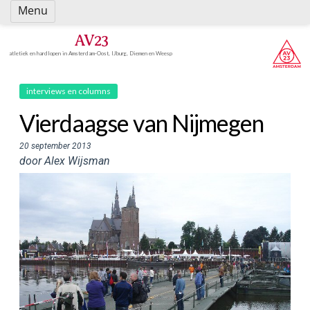
Spring
Menu
naar
inhoud
AV23
atletiek en hardlopen in Amsterdam-Oost, IJburg, Diemen en Weesp
interviews en columns
Vierdaagse van Nijmegen
20 september 2013
door Alex Wijsman