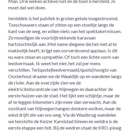
Man. Drie weken actieve rust en de boel is hersteld. Je
moet dat wel doen.
Inmiddels is het publiek in groten getale toegestroomd.
Toeschouwers staan of zitten op een stoeltje langs de
kant van de weg, en willen niets van het spektakel missen.
Ze moedigen de voorbijtrekkende karavaan
hartstochtelijk aan. Met name diegene die het niet al te
makkelijk heeft, krijgt een oorverdovend applaus. Is dit
nu ware steun en sympathie. Of toch een lichte vorm van
leedvermaak. Ik weet het niet, het zal per mens
verschillen. Ter{quote}leedvermaak{/quote} hoogte van
Oosterhout draaien we de Waaldijk op en wandelen langs
de rivier. Aan de overzijde zien we de
elektriciteitscentrale van Nijmegen en daarachter de
eerste huizen van de stad. Het lijkt een schijntje, maar de
af te leggen kilometers zijn meer dan verwacht. Aan de
oostkant van Nijmegen hangen donkere wolken, maar de
wind drijft die van ons weg. Via de Waalbrug wandelen
we tenslotte de Keizer Karelstad binnen en weldra is de
eerste etappe een feit. Bij de wedren staat de KRO-ploeg