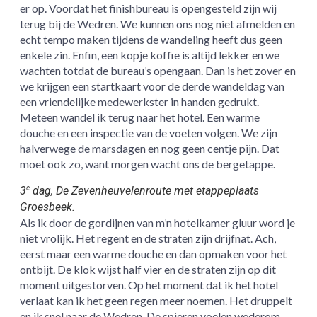
er op. Voordat het finishbureau is opengesteld zijn wij
terug bij de Wedren. We kunnen ons nog niet afmelden en
echt tempo maken tijdens de wandeling heeft dus geen
enkele zin. Enfin, een kopje koffie is altijd lekker en we
wachten totdat de bureau’s opengaan. Dan is het zover en
we krijgen een startkaart voor de derde wandeldag van
een vriendelijke medewerkster in handen gedrukt.
Meteen wandel ik terug naar het hotel. Een warme
douche en een inspectie van de voeten volgen. We zijn
halverwege de marsdagen en nog geen centje pijn. Dat
moet ook zo, want morgen wacht ons de bergetappe.
3
dag, De Zevenheuvelenroute met etappeplaats
e
Groesbeek.
Als ik door de gordijnen van m’n hotelkamer gluur word je
niet vrolijk. Het regent en de straten zijn drijfnat. Ach,
eerst maar een warme douche en dan opmaken voor het
ontbijt. De klok wijst half vier en de straten zijn op dit
moment uitgestorven. Op het moment dat ik het hotel
verlaat kan ik het geen regen meer noemen. Het druppelt
en ik snel naar de Wedren. De spieren voelen wederom