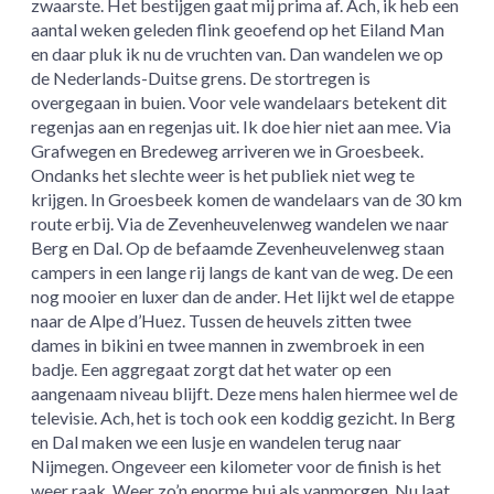
zwaarste. Het bestijgen gaat mij prima af. Ach, ik heb een
aantal weken geleden flink geoefend op het Eiland Man
en daar pluk ik nu de vruchten van. Dan wandelen we op
de Nederlands-Duitse grens. De stortregen is
overgegaan in buien. Voor vele wandelaars betekent dit
regenjas aan en regenjas uit. Ik doe hier niet aan mee. Via
Grafwegen en Bredeweg arriveren we in Groesbeek.
Ondanks het slechte weer is het publiek niet weg te
krijgen. In Groesbeek komen de wandelaars van de 30 km
route erbij. Via de Zevenheuvelenweg wandelen we naar
Berg en Dal. Op de befaamde Zevenheuvelenweg staan
campers in een lange rij langs de kant van de weg. De een
nog mooier en luxer dan de ander. Het lijkt wel de etappe
naar de Alpe d’Huez. Tussen de heuvels zitten twee
dames in bikini en twee mannen in zwembroek in een
badje. Een aggregaat zorgt dat het water op een
aangenaam niveau blijft. Deze mens halen hiermee wel de
televisie. Ach, het is toch ook een koddig gezicht. In Berg
en Dal maken we een lusje en wandelen terug naar
Nijmegen. Ongeveer een kilometer voor de finish is het
weer raak. Weer zo’n enorme bui als vanmorgen. Nu laat