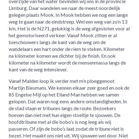
overzijde van het water bevinden wij ons in de provincie
Limburg. Daar wandelen we naar de meest noordelijk
gelegen plaats Mook. In Mook hebben we nog een lange
weg te gaan naar de eindstreep. Wel een weg van zo’n 13
km. Het is de N271, gelukkig is de weg afgesloten voor al
het gemotoriseerd verkeer. Vanaf Mook zitten er al
toeschouwers langs de kant van de weg om de
wandelaars een hart onder de riem te steken. Kilometer
na kilometer komen we dichter bij de finish. En ook
kilometer na kilometer wordt de mensenmassa langs de
kant van de weg intensiever.
Vanaf Malden loop ik verder met m’n ploeggenoot
Martijn Biesmans. We kennen elkaar zeer goed en ook de
85 Engelse Mijl op het Eiland Man hebben we samen
gelopen. Dat waren nog eens andere omstandigheden. In
de stad staan er tribunes langs de route. Bezoekers
hoeven dan niet met hun eigen stoeltje te sjouwen. De
hoofdtribune met al die bobo’s is nog leeg als wij
passeren. Of zijn de bobo’s laat zodat de tribune niet is
bezet. Het maakt ons niet uit. Wij sjouwen wel door. Niet