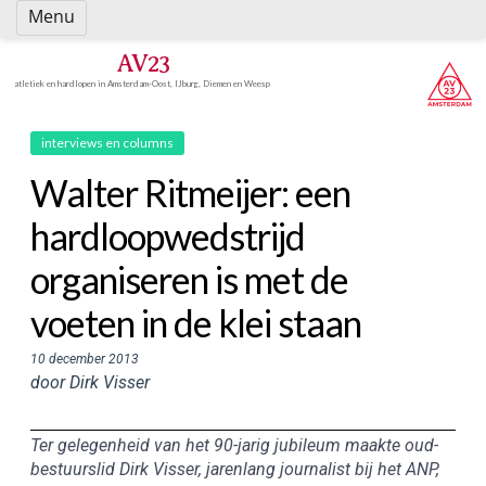
Spring
Menu
naar
inhoud
AV23
atletiek en hardlopen in Amsterdam-Oost, IJburg, Diemen en Weesp
interviews en columns
Walter Ritmeijer: een
hardloopwedstrijd
organiseren is met de
voeten in de klei staan
10 december 2013
door Dirk Visser
Ter gelegenheid van het 90-jarig jubileum maakte oud-
bestuurslid Dirk Visser, jarenlang journalist bij het ANP,