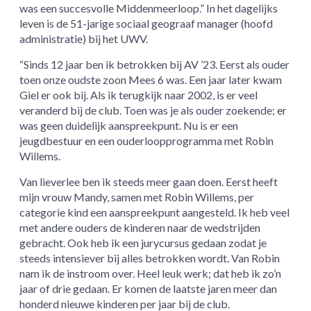
was een succesvolle Middenmeerloop.” In het dagelijks
leven is de 51-jarige sociaal geograaf manager (hoofd
administratie) bij het UWV.
“Sinds 12 jaar ben ik betrokken bij AV ’23. Eerst als ouder
toen onze oudste zoon Mees 6 was. Een jaar later kwam
Giel er ook bij. Als ik terugkijk naar 2002, is er veel
veranderd bij de club. Toen was je als ouder zoekende; er
was geen duidelijk aanspreekpunt. Nu is er een
jeugdbestuur en een ouderloopprogramma met Robin
Willems.
Van lieverlee ben ik steeds meer gaan doen. Eerst heeft
mijn vrouw Mandy, samen met Robin Willems, per
categorie kind een aanspreekpunt aangesteld. Ik heb veel
met andere ouders de kinderen naar de wedstrijden
gebracht. Ook heb ik een jurycursus gedaan zodat je
steeds intensiever bij alles betrokken wordt. Van Robin
nam ik de instroom over. Heel leuk werk; dat heb ik zo’n
jaar of drie gedaan. Er komen de laatste jaren meer dan
honderd nieuwe kinderen per jaar bij de club.