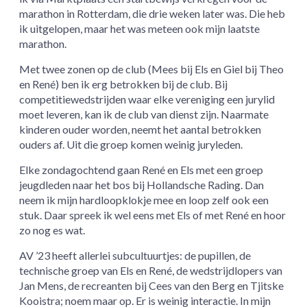
marathon in Rotterdam, die drie weken later was. Die heb
ik uitgelopen, maar het was meteen ook mijn laatste
marathon.
Met twee zonen op de club (Mees bij Els en Giel bij Theo
en René) ben ik erg betrokken bij de club. Bij
competitiewedstrijden waar elke vereniging een jurylid
moet leveren, kan ik de club van dienst zijn. Naarmate
kinderen ouder worden, neemt het aantal betrokken
ouders af. Uit die groep komen weinig juryleden.
Elke zondagochtend gaan René en Els met een groep
jeugdleden naar het bos bij Hollandsche Rading. Dan
neem ik mijn hardloopklokje mee en loop zelf ook een
stuk. Daar spreek ik wel eens met Els of met René en hoor
zo nog es wat.
AV ’23 heeft allerlei subcultuurtjes: de pupillen, de
technische groep van Els en René, de wedstrijdlopers van
Jan Mens, de recreanten bij Cees van den Berg en Tjitske
Kooistra; noem maar op. Er is weinig interactie. In mijn