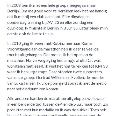
In 2008 ben ik met een hele groep meegegaan naar
Berlijn. Om me goed voor te bereiden leek het me handig
dat ik me bij een club aansloot. Elke dinsdag en
donderdag training bij AV ’23 en elke zondag een
duurloop. Ik finishte in Berlijn in 3 uur 35. Later bleek mijn
eerste ook de beste te zijn.
In 2010 ging ik, weer met Robin, mee naar Rome.
Voorafgaand aan de marathon heb ik daar te veel de
toerist uitgehangen. Dat moest ik bekopen op de
marathon. Halverwege ging het lampje al uit. Dat was
worstelen met jezelf. Ik wist het nog te rekken tot KM 33,
waar ik ben uitgestapt. Daar stonden twee supporters
van onze groep: Gertrud Willems en Evelien, de moeder
van Luka Jansen. Ik vroeg om geld zodat ik met de metro
naar het eindpunt kon komen.
Alle anderen hadden de marathon uitgelopen, weliswaar
in een beroerde tijd, tussen de 4 en de 5 uur, maar toch. Zij
pronkten met hun medaille en ik was de sukkel. Toen heb
ik via Marktplaats een startbewijs verkregen voor de