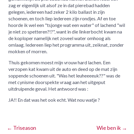
zag er eigenlijk uit alsof ze in dat pierebad hadden
gelegen, iedereen had zeker 2 kilo ballast in zijn
schoenen, en toch liep iedereen zijn rondjes. Af en toe
hoorde ik wel een "tsjonge wat een water" of lachend "wil
je niet zo spetteren?!?", want in die linkerbocht kwam na
de koploper namelijk net zoveel water omhoog als
omlaag. Iedereen liep het programma uit, zeiknat, zonder
mokken of morren.
Thuis gekomen moest mijn vrouw hard lachen. Een
verzopen kat kwam uit de auto en deed op de mat zijn
soppende schoenen uit. "Was het leuheeeeuk??" was de
met cynisme doorspekte vraag aan het uitgeput
uitdruipende geval. Het antwoord was :
JA!! En dat was het ook echt. Wat nou watje ?
←
Triseason
Wie ben ik
→