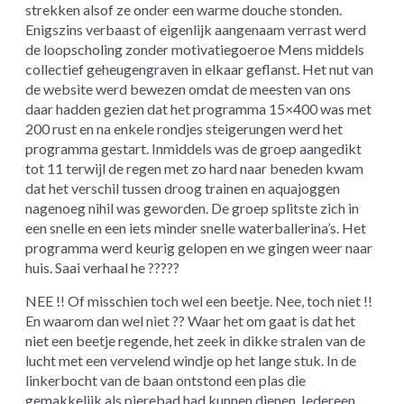
strekken alsof ze onder een warme douche stonden.
Enigszins verbaast of eigenlijk aangenaam verrast werd
de loopscholing zonder motivatiegoeroe Mens middels
collectief geheugengraven in elkaar geflanst. Het nut van
de website werd bewezen omdat de meesten van ons
daar hadden gezien dat het programma 15×400 was met
200 rust en na enkele rondjes steigerungen werd het
programma gestart. Inmiddels was de groep aangedikt
tot 11 terwijl de regen met zo hard naar beneden kwam
dat het verschil tussen droog trainen en aquajoggen
nagenoeg nihil was geworden. De groep splitste zich in
een snelle en een iets minder snelle waterballerina’s. Het
programma werd keurig gelopen en we gingen weer naar
huis. Saai verhaal he ?????
NEE !! Of misschien toch wel een beetje. Nee, toch niet !!
En waarom dan wel niet ?? Waar het om gaat is dat het
niet een beetje regende, het zeek in dikke stralen van de
lucht met een vervelend windje op het lange stuk. In de
linkerbocht van de baan ontstond een plas die
gemakkelijk als pierebad had kunnen dienen. Iedereen