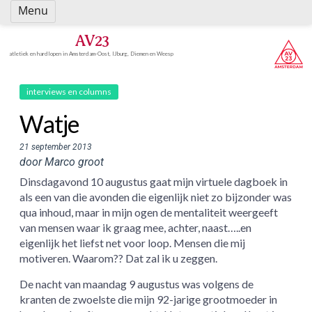
Spring
Menu
naar
inhoud
AV23
atletiek en hardlopen in Amsterdam-Oost, IJburg, Diemen en Weesp
interviews en columns
Watje
21 september 2013
door Marco groot
Dinsdagavond 10 augustus gaat mijn virtuele dagboek in
als een van die avonden die eigenlijk niet zo bijzonder was
qua inhoud, maar in mijn ogen de mentaliteit weergeeft
van mensen waar ik graag mee, achter, naast…..en
eigenlijk het liefst net voor loop. Mensen die mij
motiveren. Waarom?? Dat zal ik u zeggen.
De nacht van maandag 9 augustus was volgens de
kranten de zwoelste die mijn 92-jarige grootmoeder in