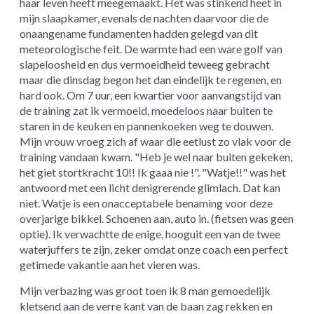
haar leven heeft meegemaakt. Het was stinkend heet in
mijn slaapkamer, evenals de nachten daarvoor die de
onaangename fundamenten hadden gelegd van dit
meteorologische feit. De warmte had een ware golf van
slapeloosheid en dus vermoeidheid teweeg gebracht
maar die dinsdag begon het dan eindelijk te regenen, en
hard ook. Om 7 uur, een kwartier voor aanvangstijd van
de training zat ik vermoeid, moedeloos naar buiten te
staren in de keuken en pannenkoeken weg te douwen.
Mijn vrouw vroeg zich af waar die eetlust zo vlak voor de
training vandaan kwam. "Heb je wel naar buiten gekeken,
het giet stortkracht 10!! Ik gaaa nie !". "Watje!!" was het
antwoord met een licht denigrerende glimlach. Dat kan
niet. Watje is een onacceptabele benaming voor deze
overjarige bikkel. Schoenen aan, auto in. (fietsen was geen
optie). Ik verwachtte de enige, hooguit een van de twee
waterjuffers te zijn, zeker omdat onze coach een perfect
getimede vakantie aan het vieren was.
Mijn verbazing was groot toen ik 8 man gemoedelijk
kletsend aan de verre kant van de baan zag rekken en