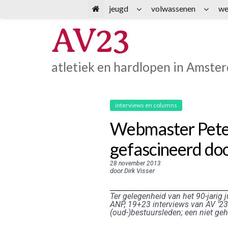
Spring
jeugd
volwassenen
we
naar
AV23
inhoud
atletiek en hardlopen in Amste
interviews en columns
Webmaster Peter 
gefascineerd do
28 november 2013
door Dirk Visser
Ter gelegenheid van het 90-jarig j
ANP, 19+23 interviews van AV ’23-
(oud-)bestuursleden; een niet geh