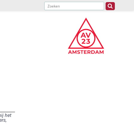
ij het
ers,