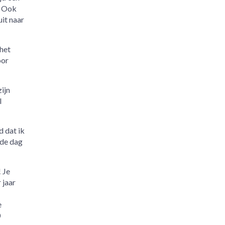
. Ook
uit naar
 het
oor
ijn
l
d dat ik
 de dag
 Je
 jaar
e
0