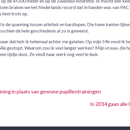
 op de 4×200 meter en op de Zweedse estafette. Ik mocht een kee
, toen braken we het Nederlands record dat in handen was van PAC
 heel trots op.
 is de spanning tussen atletiek en hardlopen. Die twee kanten lijke
sschien de hele geschiedenis al zo is geweest.
maar dat heb ik helemaal achter me gelaten. Op mijn 59e vond ik h
 58e gestopt. Waarom zou ik veel langer werken? Mijn vrouw, die h
een tijdje door. Ze vindt haar werk nog veel te leuk.
ning in plaats van gewone pupillentrainingen
In 2014 gaan alle