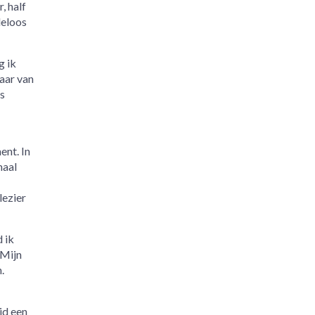
, half
deloos
g ik
aar van
s
ent. In
maal
lezier
 ik
 Mijn
.
jd een