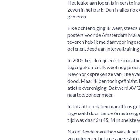
Het leuke aan lopen is in eerste ins
zeven in het park. Dan is alles no
genieten.
Elke ochtend ging ik weer, steeds e
posters voor de Amsterdam Marath
tevoren heb ik me daarvoor ingesc
oefenen, deed aan intervaltraining
In 2005 liep ik mijn eerste marath
tegengekomen. Ik weet nog precies
New York spreken ze van The Wall, 
dood. Maar ik ben toch gefinisht. 
atletiekvereniging. Dat werd AV ’2
naartoe, zonder meer.
In totaal heb ik tien marathons g
ingehaald door Lance Armstrong, o
tijd was daar 3 u 45. Mijn snelste 
Na de tiende marathon was ik het 
veranderen en heb me aangesloten b