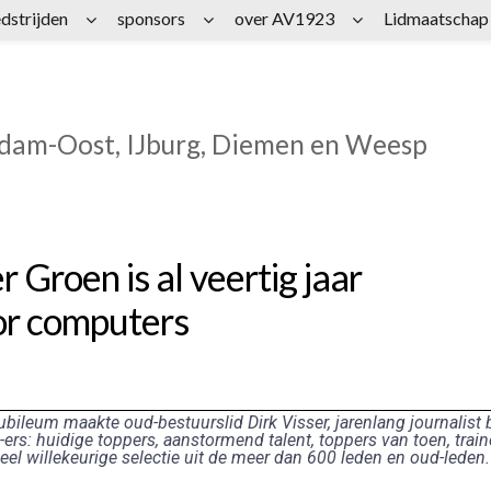
dstrijden
sponsors
over AV1923
Lidmaatschap
rdam-Oost, IJburg, Diemen en Weesp
Groen is al veertig jaar
or computers
ubileum maakte oud-bestuurslid Dirk Visser, jarenlang journalist b
ers: huidige toppers, aanstormend talent, toppers van toen, train
eel willekeurige selectie uit de meer dan 600 leden en oud-leden.