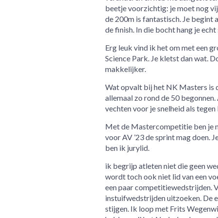
beetje voorzichtig: je moet nog vi
de 200m is fantastisch. Je begint 
de finish. In die bocht hang je echt
Erg leuk vind ik het om met een gr
Science Park. Je kletst dan wat. 
makkelijker.
Wat opvalt bij het NK Masters is d
allemaal zo rond de 50 begonnen. Al
vechten voor je snelheid als tegen 
Met de Mastercompetitie ben je met
voor AV ’23 de sprint mag doen. Je
ben ik jurylid.
ik begrijp atleten niet die geen we
wordt toch ook niet lid van een voe
een paar competitiewedstrijden. V
instuifwedstrijden uitzoeken. De e
stijgen. Ik loop met Frits Wegen