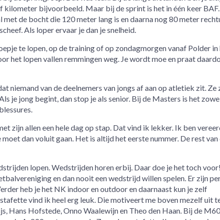
jf kilometer bijvoorbeeld. Maar bij de sprint is het in één keer BAF
al met de bocht die 120 meter lang is en daarna nog 80 meter recht
 scheef. Als loper ervaar je dan je snelheid.
oepje te lopen, op de training of op zondagmorgen vanaf Polder in
Door het lopen vallen remmingen weg. Je wordt moe en praat daard
at niemand van de deelnemers van jongs af aan op atletiek zit. Ze z
s je jong begint, dan stop je als senior. Bij de Masters is het zowe
blessures.
 zijn allen een hele dag op stap. Dat vind ik lekker. Ik ben vereer
 moet dan voluit gaan. Het is altijd het eerste nummer. De rest van
dstrijden lopen. Wedstrijden horen erbij. Daar doe je het toch voor!
tbalvereniging en dan nooit een wedstrijd willen spelen. Er zijn per
erder heb je het NK indoor en outdoor en daarnaast kun je zelf
stafette vind ik heel erg leuk. Die motiveert me boven mezelf uit t
wijs, Hans Hofstede, Onno Waalewijn en Theo den Haan. Bij de M6