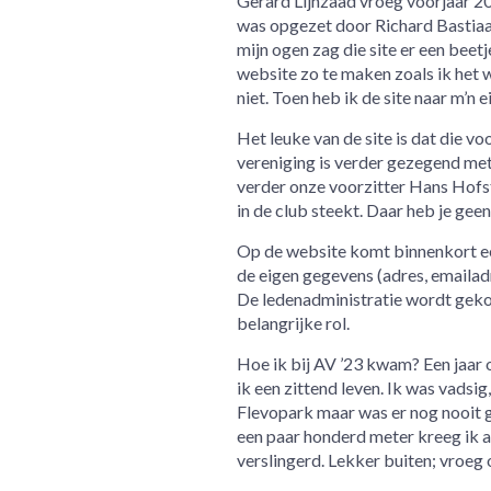
Gerard Lijnzaad vroeg voorjaar 2
was opgezet door Richard Bastiaa
mijn ogen zag die site er een beetj
website zo te maken zoals ik het 
niet. Toen heb ik de site naar m’n 
Het leuke van de site is dat die v
vereniging is verder gezegend met
verder onze voorzitter Hans Hofste
in de club steekt. Daar heb je geen
Op de website komt binnenkort ee
de eigen gegevens (adres, emailadr
De ledenadministratie wordt gek
belangrijke rol.
Hoe ik bij AV ’23 kwam? Een jaar o
ik een zittend leven. Ik was vadsi
Flevopark maar was er nog nooit 
een paar honderd meter kreeg ik al
verslingerd. Lekker buiten; vroeg 