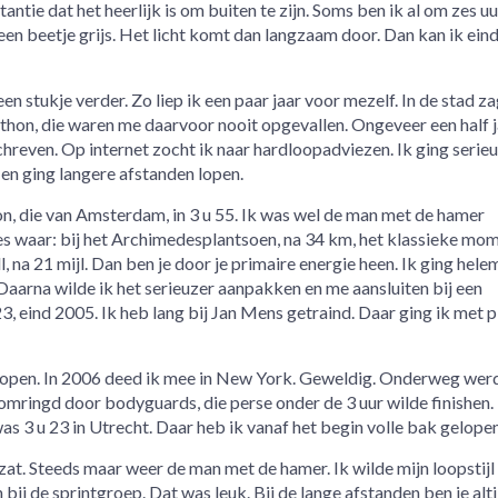
tantie dat het heerlijk is om buiten te zijn. Soms ben ik al om zes uur
g een beetje grijs. Het licht komt dan langzaam door. Dan kan ik ein
en stukje verder. Zo liep ik een paar jaar voor mezelf. In de stad za
on, die waren me daarvoor nooit opgevallen. Ongeveer een half j
hreven. Op internet zocht ik naar hardloopadviezen. Ik ging serieu
 en ging langere afstanden lopen.
on, die van Amsterdam, in 3 u 55. Ik was wel de man met de hamer
 waar: bij het Archimedesplantsoen, na 34 km, het klassieke mom
na 21 mijl. Dan ben je door je primaire energie heen. Ik ging hele
Daarna wilde ik het serieuzer aanpakken en me aansluiten bij een
3, eind 2005. Ik heb lang bij Jan Mens getraind. Daar ging ik met p
elopen. In 2006 deed ik mee in New York. Geweldig. Onderweg werd
mringd door bodyguards, die perse onder de 3 uur wilde finishen.
was 3 u 23 in Utrecht. Daar heb ik vanaf het begin volle bak gelopen
zat. Steeds maar weer de man met de hamer. Ik wilde mijn loopstijl
ij de sprintgroep. Dat was leuk. Bij de lange afstanden ben je alti