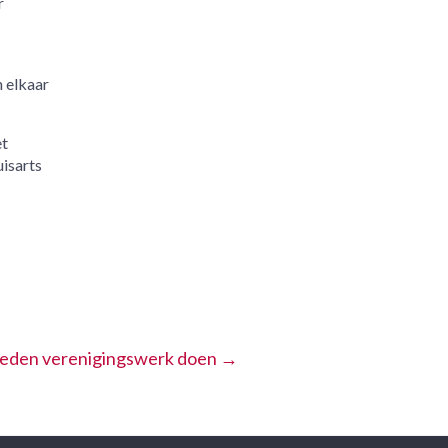
r
n elkaar
et
uisarts
 leden verenigingswerk doen
→