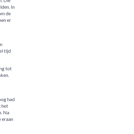
. Die
den. In
 om de
men er
en
l tijd
ng tot
aken.
loog had
 het
n. Na
e eraan