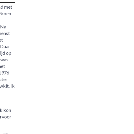
had met
 Groen
“Na
dienst
et
 Daar
ijd op
 was
met
 1976
uter
kit. Ik
ik kon
arvoor