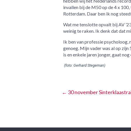
hebben wij het Nederlands record
invallen bij de M50 op de 4 x 100
Rotterdam. Daar ben ik nog steeds
Wat me tenslotte opvalt bij AV ’23
weinig te raken. Ik denk dat dat mi
Ik ben van professie psycholoog, 
genoeg. Mijn vader was al op zijn
is en enkele jaren jonger, gaat nog 
 (foto: Gerhard Stegeman)
←
30 november Sinterklaastrai