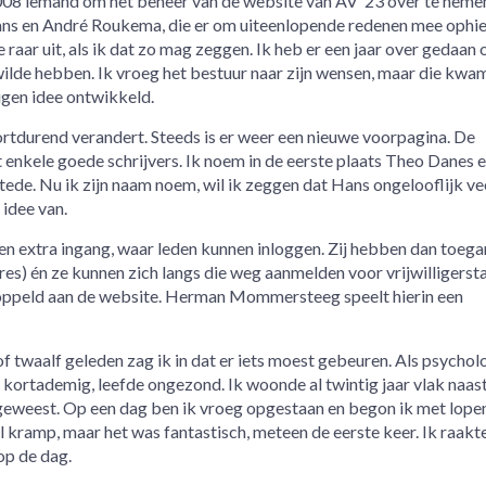
008 iemand om het beheer van de website van AV ’23 over te nemen
ns en André Roukema, die er om uiteenlopende redenen mee ophiel
e raar uit, als ik dat zo mag zeggen. Ik heb er een jaar over gedaan
wilde hebben. Ik vroeg het bestuur naar zijn wensen, maar die kwa
eigen idee ontwikkeld.
oortdurend verandert. Steeds is er weer een nieuwe voorpagina. De
 enkele goede schrijvers. Ik noem in de eerste plaats Theo Danes 
de. Nu ik zijn naam noem, wil ik zeggen dat Hans ongelooflijk vee
 idee van.
n extra ingang, waar leden kunnen inloggen. Zij hebben dan toega
es) én ze kunnen zich langs die weg aanmelden voor vrijwilligerst
oppeld aan de website. Herman Mommersteeg speelt hierin een
f twaalf geleden zag ik in dat er iets moest gebeuren. Als psycho
g, kortademig, leefde ongezond. Ik woonde al twintig jaar vlak naast
geweest. Op een dag ben ik vroeg opgestaan en begon ik met lope
 kramp, maar het was fantastisch, meteen de eerste keer. Ik raakt
op de dag.