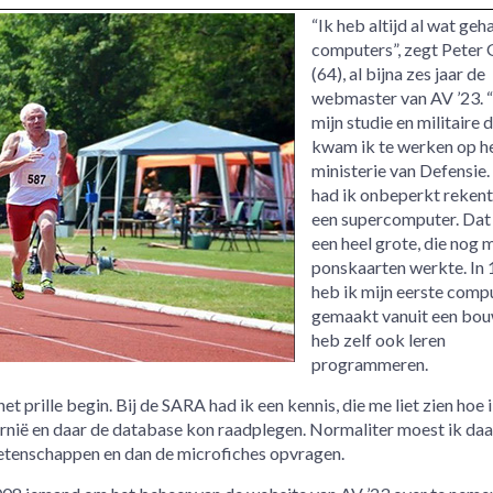
“Ik heb altijd al wat ge
computers”, zegt Peter
(64), al bijna zes jaar de
webmaster van AV ’23. 
mijn studie en militaire 
kwam ik te werken op h
ministerie van Defensie.
had ik onbeperkt rekent
een supercomputer. Dat
een heel grote, die nog 
ponskaarten werkte. In
heb ik mijn eerste comp
gemaakt vanuit een bouw
heb zelf ook leren
programmeren.
het prille begin. Bij de SARA had ik een kennis, die me liet zien hoe 
fornië en daar de database kon raadplegen. Normaliter moest ik da
etenschappen en dan de microfiches opvragen.