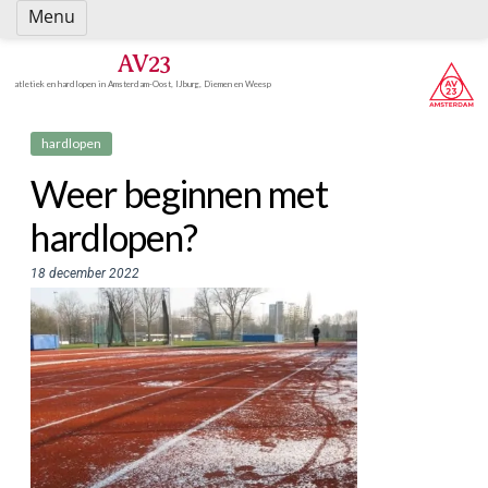
Spring
Menu
naar
inhoud
AV23
atletiek en hardlopen in Amsterdam-Oost, IJburg, Diemen en Weesp
hardlopen
Weer beginnen met
hardlopen?
18 december 2022