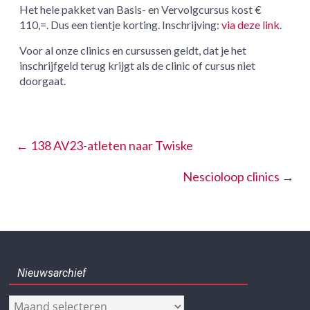
Het hele pakket van Basis- en Vervolgcursus kost €
110,=. Dus een tientje korting. Inschrijving:
via deze link
.
Voor al onze clinics en cursussen geldt, dat je het
inschrijfgeld terug krijgt als de clinic of cursus niet
doorgaat.
←
138 AV23-atleten naar Twiske
Nescioloop clinics
→
Nieuwsarchief
Nieuwsarchief