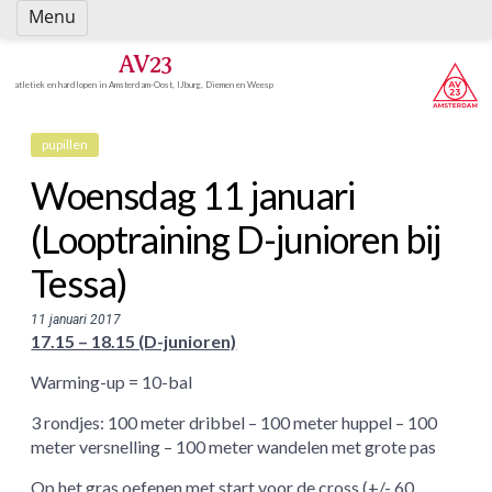
Spring
Menu
naar
inhoud
AV23
atletiek en hardlopen in Amsterdam-Oost, IJburg, Diemen en Weesp
pupillen
Woensdag 11 januari
(Looptraining D-junioren bij
Tessa)
11 januari 2017
17.15 – 18.15 (D-junioren)
Warming-up = 10-bal
3 rondjes: 100 meter dribbel – 100 meter huppel – 100
meter versnelling – 100 meter wandelen met grote pas
Op het gras oefenen met start voor de cross (+/- 60