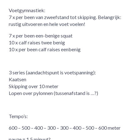
Voetgymnastiek:
7 x per been van zweefstand tot skipping. Belangrijk:
rustig uitvoeren en hele voet voelen!
7 x per been een-benige squat
10 x calf raises twee benig
10 x per been calf raises eenbenig
3 series (aandachtspunt is voetspanning):
Kaatsen
Skipping over 10 meter
Lopen over pylonnen (tussenafstand is …?)
Tempo’s:
600 – 500 – 400 – 300 – 300 – 400 – 500 – 600 meter
pauze = 1.5 minuut?