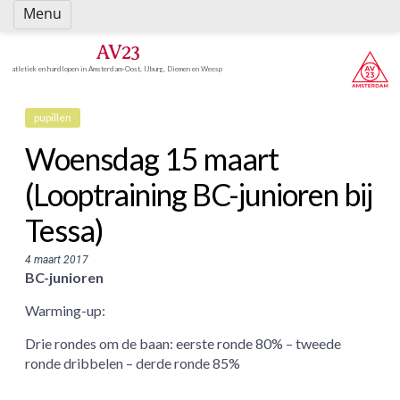
Spring
Menu
naar
inhoud
AV23
atletiek en hardlopen in Amsterdam-Oost, IJburg, Diemen en Weesp
pupillen
Woensdag 15 maart
(Looptraining BC-junioren bij
Tessa)
4 maart 2017
BC-junioren
Warming-up:
Drie rondes om de baan: eerste ronde 80% – tweede
ronde dribbelen – derde ronde 85%