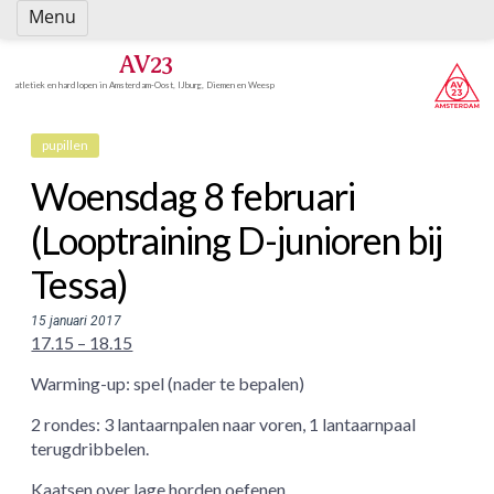
Spring
Menu
naar
inhoud
AV23
atletiek en hardlopen in Amsterdam-Oost, IJburg, Diemen en Weesp
pupillen
Woensdag 8 februari
(Looptraining D-junioren bij
Tessa)
15 januari 2017
17.15 – 18.15
Warming-up: spel (nader te bepalen)
2 rondes: 3 lantaarnpalen naar voren, 1 lantaarnpaal
terugdribbelen.
Kaatsen over lage horden oefenen