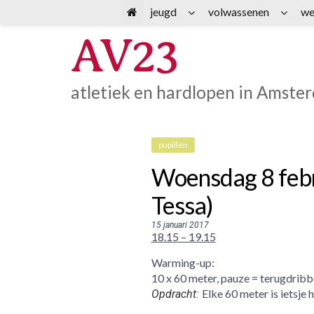
Spring
jeugd
volwassenen
we
naar
AV23
inhoud
atletiek en hardlopen in Amste
pupillen
Woensdag 8 febru
Tessa)
15 januari 2017
18.15 – 19.15
Warming-up:
10 x 60 meter, pauze = terugdribb
Elke 60 meter is ietsje
Opdracht: