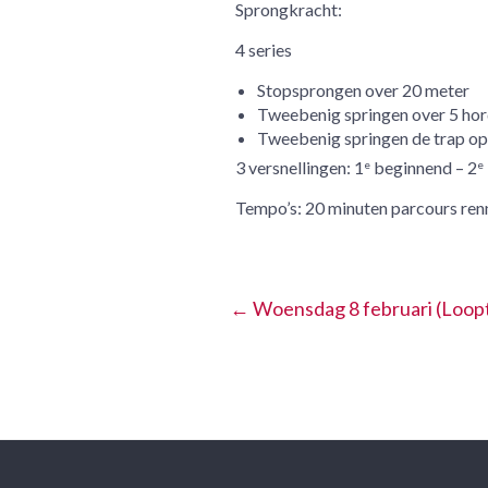
Sprongkracht:
4 series
Stopsprongen over 20 meter
Tweebenig springen over 5 ho
Tweebenig springen de trap op 
3 versnellingen: 1
beginnend – 2
e
e
Tempo’s: 20 minuten parcours renn
←
Woensdag 8 februari (Looptr