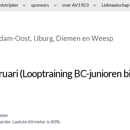
dstrijden
sponsors
over AV1923
Lidmaatschap
rdam-Oost, IJburg, Diemen en Weesp
ari (Looptraining BC-junioren bi
elen
 harder. Laatste 60 meter is 80%.