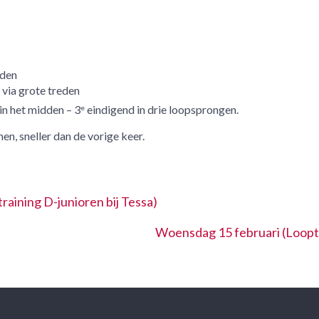
rden
via grote treden
in het midden – 3
eindigend in drie loopsprongen.
e
en, sneller dan de vorige keer.
aining D-junioren bij Tessa)
Woensdag 15 februari (Looptr