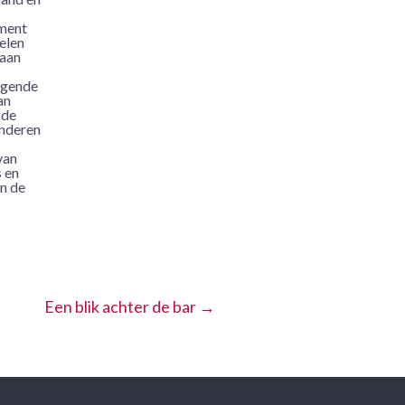
ement
elen
baan
dagende
an
 de
inderen
van
 en
in de
Een blik achter de bar
→