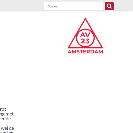
rdt
ing met
er de
 wel de
land en