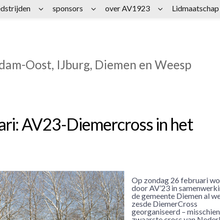
dstrijden
sponsors
over AV1923
Lidmaatschap
rdam-Oost, IJburg, Diemen en Weesp
ari: AV23-Diemercross in het
Op zondag 26 februari wo
door AV’23 in samenwerk
de gemeente Diemen al we
zesde DiemerCross
georganiseerd – misschien
zwaarste cross van Neder