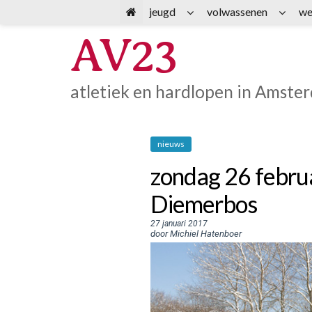
Spring
jeugd
volwassenen
we
naar
AV23
inhoud
atletiek en hardlopen in Amste
nieuws
zondag 26 febru
Diemerbos
27 januari 2017
door Michiel Hatenboer