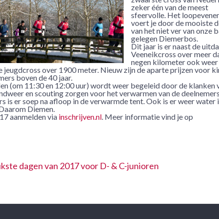
zeker één van de meest
sfeervolle. Het loopeven
voert je door de mooiste d
van het niet ver van onze 
gelegen Diemerbos.
Dit jaar is er naast de uit
Veeneikcross over meer d
negen kilometer ook weer
jeugdcross over 1900 meter. Nieuw zijn de aparte prijzen voor k
emers boven de 40 jaar.
delen (om 11:30 en 12:00 uur) wordt weer begeleid door de klanken 
ndweer en scouting zorgen voor het verwarmen van de deelnemers
 is er soep na afloop in de verwarmde tent. Ook is er weer water 
e Daarom Diemen.
017 aanmelden via
inschrijven.nl
. Meer informatie vind je op
kste dagen van 2017 voor D- & C-junioren