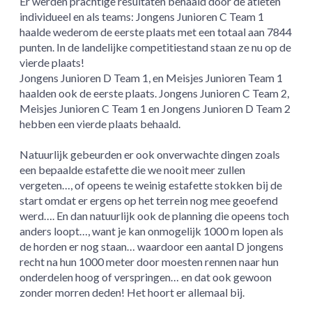
Er werden prachtige resultaten behaald door de atleten
individueel en als teams: Jongens Junioren C Team 1
haalde wederom de eerste plaats met een totaal aan 7844
punten. In de landelijke competitiestand staan ze nu op de
vierde plaats!
Jongens Junioren D Team 1, en Meisjes Junioren Team 1
haalden ook de eerste plaats. Jongens Junioren C Team 2,
Meisjes Junioren C Team 1 en Jongens Junioren D Team 2
hebben een vierde plaats behaald.
Natuurlijk gebeurden er ook onverwachte dingen zoals
een bepaalde estafette die we nooit meer zullen
vergeten…, of opeens te weinig estafette stokken bij de
start omdat er ergens op het terrein nog mee geoefend
werd…. En dan natuurlijk ook de planning die opeens toch
anders loopt…, want je kan onmogelijk 1000 m lopen als
de horden er nog staan… waardoor een aantal D jongens
recht na hun 1000 meter door moesten rennen naar hun
onderdelen hoog of verspringen… en dat ook gewoon
zonder morren deden! Het hoort er allemaal bij.