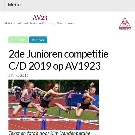
Spring
Menu
naar
inhoud
AV23
atletiek en hardlopen in Amsterdam-Oost, IJburg, Diemen en Weesp
junioren
nieuws
2de Junioren competitie
C/D 2019 op AV1923
27 mei 2019
Tekst en foto’s door Kim Vandenberghe