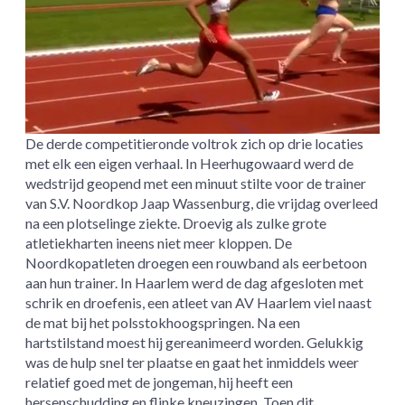
De derde competitieronde voltrok zich op drie locaties
met elk een eigen verhaal. In Heerhugowaard werd de
wedstrijd geopend met een minuut stilte voor de trainer
van S.V. Noordkop Jaap Wassenburg, die vrijdag overleed
na een plotselinge ziekte. Droevig als zulke grote
atletiekharten ineens niet meer kloppen. De
Noordkopatleten droegen een rouwband als eerbetoon
aan hun trainer. In Haarlem werd de dag afgesloten met
schrik en droefenis, een atleet van AV Haarlem viel naast
de mat bij het polsstokhoogspringen. Na een
hartstilstand moest hij gereanimeerd worden. Gelukkig
was de hulp snel ter plaatse en gaat het inmiddels weer
relatief goed met de jongeman, hij heeft een
hersenschudding en flinke kneuzingen. Toen dit