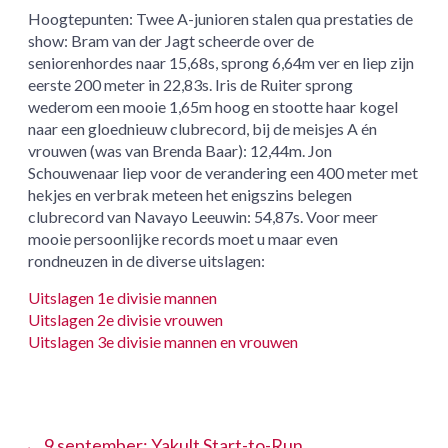
Hoogtepunten: Twee A-junioren stalen qua prestaties de
show: Bram van der Jagt scheerde over de
seniorenhordes naar 15,68s, sprong 6,64m ver en liep zijn
eerste 200 meter in 22,83s. Iris de Ruiter sprong
wederom een mooie 1,65m hoog en stootte haar kogel
naar een gloednieuw clubrecord, bij de meisjes A én
vrouwen (was van Brenda Baar): 12,44m. Jon
Schouwenaar liep voor de verandering een 400 meter met
hekjes en verbrak meteen het enigszins belegen
clubrecord van Navayo Leeuwin: 54,87s. Voor meer
mooie persoonlijke records moet u maar even
rondneuzen in de diverse uitslagen:
Uitslagen 1e divisie mannen
Uitslagen 2e divisie vrouwen
Uitslagen 3e divisie mannen en vrouwen
←
9 september: Yakult Start-to-Run