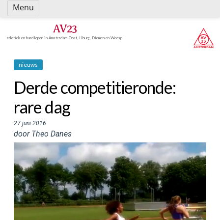
Spring
Menu
naar
inhoud
AV23
atletiek en hardlopen in Amsterdam-Oost, IJburg, Diemen en Weesp
nieuws
Derde competitieronde:
rare dag
27 juni 2016
door Theo Danes