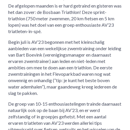
De afgelopen maanden is er hard getraind en gisteren was
het dan zover: de Bosbaan Triathlon! Deze sprint-
triathlon (750 meter zwemmen, 20 km fietsen en 5 km
lopen) was het doel van een groep enthousiaste AV’23
triatleten-in-spé.
Begin juli is AV’23 begonnen met het kleinschalig
aanbieden van een wekelijkse zwemtraining onder leiding
van Bart Boevink (verenigingsmanager en daarnaast
ervaren zwemtrainer) aan leden en niet-leden met
ambities om mee te doen aan een triathlon. De eerste
zwemtrainingen in het Flevoparkbad waren nog wat
onwennig en onhandig (“tip: je kunt het beste boven
water ademhalen”), maar gaandeweg kreeg iedereen de
slag te pakken.
De groep van 10-15 enthousiastelingen trainde daarnaast
natuurlijk ook op de baan bij AV’23, en er werd
zelfstandig of in groepjes gefietst. Met een aantal
ervaren triatleten van AV’23 werden allerlei tips
uitgewisseld over fietsen, wetsuits en het wisselen van de