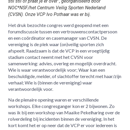
stil stil of praat je er over”, georganiseerd door
NOC*NSF/het Centrum Veilig Sporten Nederland
(CVSN). Onze VCP Ivo Pothaar was er bij.
Het druk bezochte congres werd geopend met een
forumdiscussie tussen een vertrouwenscontactpersoon
en een coördinator en casemanager van CVSN. De
vereniging is de plek waar (on)veilig sporten zich
afspeelt. Raadzaam is dat de VCP in een vroegtijdig
stadium contact neemt met het CVSN voor
samenwerking: advies, overleg en mogelijk overdracht.
Wie is waar verantwoordelijk voor; Waar kan een
beschuldigde, melder, of slachtoffer terecht met haar/zijn
verhaal; Wie is (binnen de vereniging) waar
verantwoordelijk voor.
Na de plenaire opening waren er verschillende
workshops. Elke congresganger kon er 2 bijwonen. Zo
was ik bij een workshop van Maaike Pekelharing over de
rolverdeling bij incidenten binnen de vereniging. In het
kort komt het er op neer dat de VCP er voor iedereen is