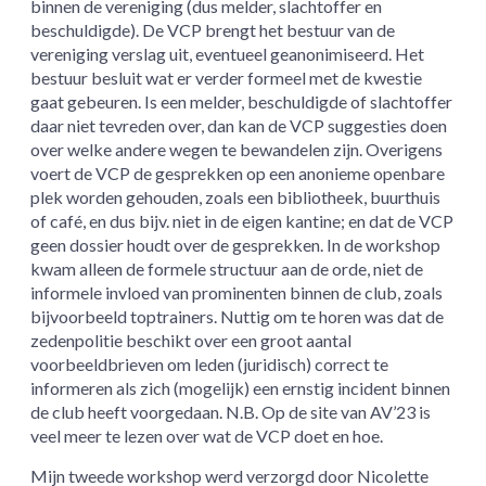
binnen de vereniging (dus melder, slachtoffer en
beschuldigde). De VCP brengt het bestuur van de
vereniging verslag uit, eventueel geanonimiseerd. Het
bestuur besluit wat er verder formeel met de kwestie
gaat gebeuren. Is een melder, beschuldigde of slachtoffer
daar niet tevreden over, dan kan de VCP suggesties doen
over welke andere wegen te bewandelen zijn. Overigens
voert de VCP de gesprekken op een anonieme openbare
plek worden gehouden, zoals een bibliotheek, buurthuis
of café, en dus bijv. niet in de eigen kantine; en dat de VCP
geen dossier houdt over de gesprekken. In de workshop
kwam alleen de formele structuur aan de orde, niet de
informele invloed van prominenten binnen de club, zoals
bijvoorbeeld toptrainers. Nuttig om te horen was dat de
zedenpolitie beschikt over een groot aantal
voorbeeldbrieven om leden (juridisch) correct te
informeren als zich (mogelijk) een ernstig incident binnen
de club heeft voorgedaan. N.B. Op de site van AV’23 is
veel meer te lezen over wat de VCP doet en hoe.
Mijn tweede workshop werd verzorgd door Nicolette