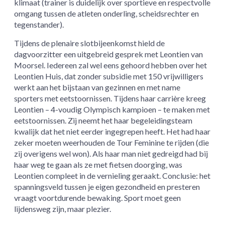
klimaat (trainer is duidelijk over sportieve en respectvolle
omgang tussen de atleten onderling, scheidsrechter en
tegenstander).
Tijdens de plenaire slotbijeenkomst hield de
dagvoorzitter een uitgebreid gesprek met Leontien van
Moorsel. Iedereen zal wel eens gehoord hebben over het
Leontien Huis, dat zonder subsidie met 150 vrijwilligers
werkt aan het bijstaan van gezinnen en met name
sporters met eetstoornissen. Tijdens haar carrière kreeg
Leontien – 4-voudig Olympisch kampioen – te maken met
eetstoornissen. Zij neemt het haar begeleidingsteam
kwalijk dat het niet eerder ingegrepen heeft. Het had haar
zeker moeten weerhouden de Tour Feminine te rijden (die
zij overigens wel won). Als haar man niet gedreigd had bij
haar weg te gaan als ze met fietsen doorging, was
Leontien compleet in de vernieling geraakt. Conclusie: het
spanningsveld tussen je eigen gezondheid en presteren
vraagt voortdurende bewaking. Sport moet geen
lijdensweg zijn, maar plezier.