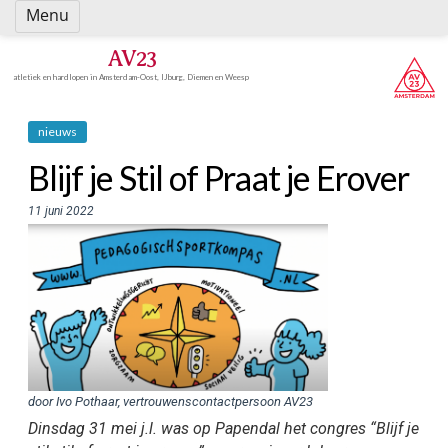
Spring
Menu
naar
inhoud
AV23
atletiek en hardlopen in Amsterdam-Oost, IJburg, Diemen en Weesp
nieuws
Blijf je Stil of Praat je Erover
11 juni 2022
door Ivo Pothaar, vertrouwenscontactpersoon AV23
Dinsdag 31 mei j.l. was op Papendal het congres “Blijf je