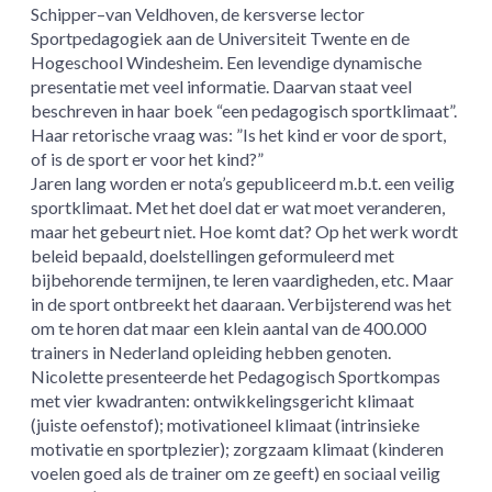
Schipper–van Veldhoven, de kersverse lector
Sportpedagogiek aan de Universiteit Twente en de
Hogeschool Windesheim. Een levendige dynamische
presentatie met veel informatie. Daarvan staat veel
beschreven in haar boek “een pedagogisch sportklimaat”.
Haar retorische vraag was: ”Is het kind er voor de sport,
of is de sport er voor het kind?”
Jaren lang worden er nota’s gepubliceerd m.b.t. een veilig
sportklimaat. Met het doel dat er wat moet veranderen,
maar het gebeurt niet. Hoe komt dat? Op het werk wordt
beleid bepaald, doelstellingen geformuleerd met
bijbehorende termijnen, te leren vaardigheden, etc. Maar
in de sport ontbreekt het daaraan. Verbijsterend was het
om te horen dat maar een klein aantal van de 400.000
trainers in Nederland opleiding hebben genoten.
Nicolette presenteerde het Pedagogisch Sportkompas
met vier kwadranten: ontwikkelingsgericht klimaat
(juiste oefenstof); motivationeel klimaat (intrinsieke
motivatie en sportplezier); zorgzaam klimaat (kinderen
voelen goed als de trainer om ze geeft) en sociaal veilig