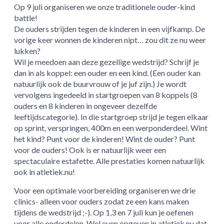
Op 9 juli organiseren we onze traditionele ouder-kind
battle!
De ouders strijden tegen de kinderen in een vijfkamp. De
vorige keer wonnen de kinderen nipt… zou dit ze nu weer
lukken?
Wil je meedoen aan deze gezellige wedstrijd? Schrijf je
dan in als koppel: een ouder en een kind. (Een ouder kan
natuurlijk ook de buurvrouw of je juf zijn.) Je wordt
vervolgens ingedeeld in startgroepen van 8 koppels (8
ouders en 8 kinderen in ongeveer dezelfde
leeftijdscategorie). In die startgroep strijd je tegen elkaar
op sprint, verspringen, 400m en een werponderdeel. Wint
het kind? Punt voor de kinderen! Wint de ouder? Punt
voor de ouders! Ook is er natuurlijk weer een
spectaculaire estafette. Alle prestaties komen natuurlijk
ook in atletiek.nu!
Voor een optimale voorbereiding organiseren we drie
clinics- alleen voor ouders zodat ze een kans maken
tijdens de wedstrijd ;-). Op 1,3 en 7 juli kun je oefenen
voor alle onderdelen. Wel even opgeven in atletiek.nu dat