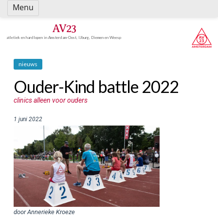
Spring
Menu
naar
inhoud
AV23
atletiek en hardlopen in Amsterdam-Oost, IJburg, Diemen en Weesp
nieuws
Ouder-Kind battle 2022
clinics alleen voor ouders
1 juni 2022
door Annerieke Kroeze