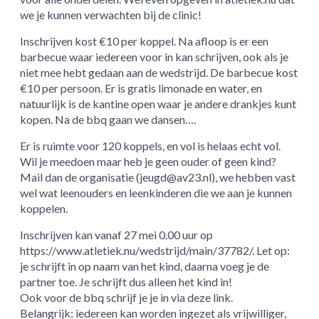
we je kunnen verwachten bij de clinic!
Inschrijven kost €10 per koppel. Na afloop is er een
barbecue waar iedereen voor in kan schrijven, ook als je
niet mee hebt gedaan aan de wedstrijd. De barbecue kost
€10 per persoon. Er is gratis limonade en water, en
natuurlijk is de kantine open waar je andere drankjes kunt
kopen. Na de bbq gaan we dansen….
Er is ruimte voor 120 koppels, en vol is helaas echt vol.
Wil je meedoen maar heb je geen ouder of geen kind?
Mail dan de organisatie (jeugd@av23.nl), we hebben vast
wel wat leenouders en leenkinderen die we aan je kunnen
koppelen.
Inschrijven kan vanaf 27 mei 0.00 uur op
https://www.atletiek.nu/wedstrijd/main/37782/. Let op:
je schrijft in op naam van het kind, daarna voeg je de
partner toe. Je schrijft dus alleen het kind in!
Ook voor de bbq schrijf je je in via deze link.
Belangrijk: iedereen kan worden ingezet als vrijwilliger,