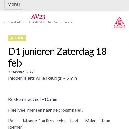
Spring
Menu
naar
inhoud
AV23
atletiek en hardlopen in Amsterdam-Oost, IJburg, Diemen en Weesp
pupillen
D1 junioren Zaterdag 18
feb
17 februari 2017
Inlopen is iets willenkeurigs ~ 5 min
Rekken met Giel ~10 min
Heel veel mensen naar de crossfinale!!
Raf
Monne
Carlitos
Ischa
Levi
Milan
Teun
Riemer