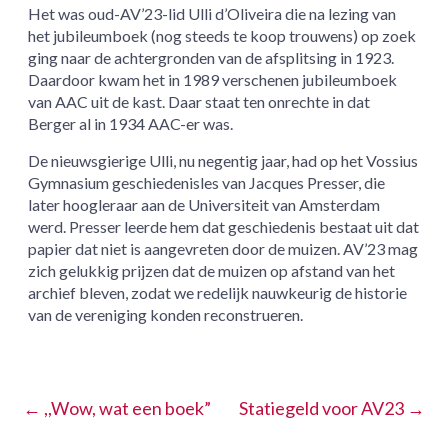
Het was oud-AV’23-lid Ulli d’Oliveira die na lezing van
het jubileumboek (nog steeds te koop trouwens) op zoek
ging naar de achtergronden van de afsplitsing in 1923.
Daardoor kwam het in 1989 verschenen jubileumboek
van AAC uit de kast. Daar staat ten onrechte in dat
Berger al in 1934 AAC-er was.
De nieuwsgierige Ulli, nu negentig jaar, had op het Vossius
Gymnasium geschiedenisles van Jacques Presser, die
later hoogleraar aan de Universiteit van Amsterdam
werd. Presser leerde hem dat geschiedenis bestaat uit dat
papier dat niet is aangevreten door de muizen. AV’23 mag
zich gelukkig prijzen dat de muizen op afstand van het
archief bleven, zodat we redelijk nauwkeurig de historie
van de vereniging konden reconstrueren.
←
,,Wow, wat een boek”
Statiegeld voor AV23
→