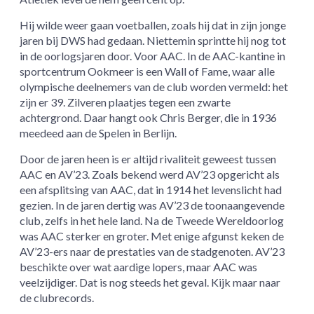
Hij wilde weer gaan voetballen, zoals hij dat in zijn jonge
jaren bij DWS had gedaan. Niettemin sprintte hij nog tot
in de oorlogsjaren door. Voor AAC. In de AAC-kantine in
sportcentrum Ookmeer is een Wall of Fame, waar alle
olympische deelnemers van de club worden vermeld: het
zijn er 39. Zilveren plaatjes tegen een zwarte
achtergrond. Daar hangt ook Chris Berger, die in 1936
meedeed aan de Spelen in Berlijn.
Door de jaren heen is er altijd rivaliteit geweest tussen
AAC en AV’23. Zoals bekend werd AV’23 opgericht als
een afsplitsing van AAC, dat in 1914 het levenslicht had
gezien. In de jaren dertig was AV’23 de toonaangevende
club, zelfs in het hele land. Na de Tweede Wereldoorlog
was AAC sterker en groter. Met enige afgunst keken de
AV’23-ers naar de prestaties van de stadgenoten. AV’23
beschikte over wat aardige lopers, maar AAC was
veelzijdiger. Dat is nog steeds het geval. Kijk maar naar
de clubrecords.