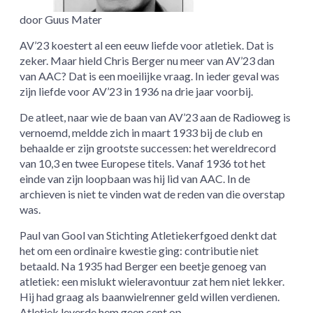
door Guus Mater
AV’23 koestert al een eeuw liefde voor atletiek. Dat is
zeker. Maar hield Chris Berger nu meer van AV’23 dan
van AAC? Dat is een moeilijke vraag. In ieder geval was
zijn liefde voor AV’23 in 1936 na drie jaar voorbij.
De atleet, naar wie de baan van AV’23 aan de Radioweg is
vernoemd, meldde zich in maart 1933 bij de club en
behaalde er zijn grootste successen: het wereldrecord
van 10,3 en twee Europese titels. Vanaf 1936 tot het
einde van zijn loopbaan was hij lid van AAC. In de
archieven is niet te vinden wat de reden van die overstap
was.
Paul van Gool van Stichting Atletiekerfgoed denkt dat
het om een ordinaire kwestie ging: contributie niet
betaald. Na 1935 had Berger een beetje genoeg van
atletiek: een mislukt wieleravontuur zat hem niet lekker.
Hij had graag als baanwielrenner geld willen verdienen.
Atletiek leverde hem geen cent op.