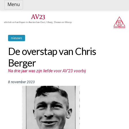
Spring
Menu
naar
inhoud
AV23
atletiek en hardlopen in Amsterdam-Oost, IJburg, Diemen en Weesp
nieuws
De overstap van Chris
Berger
Na drie jaar was zijn liefde voor AV’23 voorbij
8 november 2023