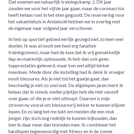
Dat noemen we natuurlijk trainingskamp ;). Dit jaar
zouden we voor het vijfde jaar gaan, maar de coronacrisis
heeft helaas roet in het eten gegooid. De reservering voor
het vakantiehuis in Andalusië hebben we in overleg met
de eigenaar naar volgend jaar verschoven.
Ik heb op sportief gebied eerlijk gezegd niet zo heel veel
doelen. Ik was al nooit een heel erg fanatiek
trainingsbeest, maar had de luxe dat ik vrij gemakkelijk
liep en makkelijk opbouwde. Ik heb dan ook geen
topprestaties geleverd, maar kon wel altijd lekker
meedoen. Mede door die instelling had ik denk ik vroeger
nooit blessures. Als je niet tot het gaatje gaat, dan
beschadig je niet zo snel wat. De afgelopen jaren merk ik
helaas dat ik steeds sneller pijntjes heb die niet vanzelf
over gaan, of die je er niet uitloopt. Daarom is mijn
streven nu vooral om blessurevrij lekker te kunnen blijven
lopen. En zo lang het me lukt om meiden die een stuk
jonger zijn, toch nog redelijk te kunnen bijhouden, dan
ben ik daar meer dan tevreden mee. Ik combineer het
hardlopen tegenwoordig met fitness en in de zomer