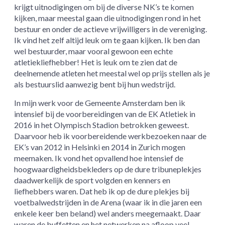
krijgt uitnodigingen om bij de diverse NK’s te komen
kijken, maar meestal gaan die uitnodigingen rond in het
bestuur en onder de actieve vrijwilligers in de vereniging.
Ik vind het zelf altijd leuk om te gaan kijken. Ik ben dan
wel bestuurder, maar vooral gewoon een echte
atletiekliefhebber! Het is leuk om te zien dat de
deelnemende atleten het meestal wel op prijs stellen als je
als bestuurslid aanwezig bent bij hun wedstrijd.
In mijn werk voor de Gemeente Amsterdam ben ik
intensief bij de voorbereidingen van de EK Atletiek in
2016 in het Olympisch Stadion betrokken geweest.
Daarvoor heb ik voorbereidende werkbezoeken naar de
EK’s van 2012 in Helsinki en 2014 in Zurich mogen
meemaken. Ik vond het opvallend hoe intensief de
hoogwaardigheidsbekleders op de dure tribuneplekjes
daadwerkelijk de sport volgden en kenners en
liefhebbers waren. Dat heb ik op de dure plekjes bij
voetbalwedstrijden in de Arena (waar ik in die jaren een
enkele keer ben beland) wel anders meegemaakt. Daar
waren de buffetten en het netwerken na afloop veel