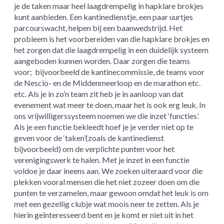
je de taken maar heel laagdrempelig in hapklare brokjes
kunt aanbieden. Een kantinedienstje, een paar uurtjes
parcourswacht, helpen bij een baanwedstrijd. Het
probleem is het voorbereiden van die hapklare brokjes en
het zorgen dat die laagdrempelig in een duidelijk systeem
aangeboden kunnen worden. Daar zorgen die teams
voor; bijvoorbeeld de kantinecommissie, de teams voor
de Nescio- en de Middenmeerloop en de marathon etc.
etc. Als je in zo’n team zit heb je in aanloop van dat
evenement wat meer te doen, maar het is ook erg leuk. In
ons vrijwilligerssysteem noemen we die inzet ‘functies’.
Als je een functie bekleedt hoef je je verder niet op te
geven voor de ‘taken’(zoals de kantinedienst
bijvoorbeeld) om de verplichte punten voor het
verenigingswerk te halen. Met je inzet in een functie
voldoe je daar ineens aan. We zoeken uiteraard voor die
plekken vooral mensen die het niet zozeer doen om die
punten te verzamelen, maar gewoon omdat het leuk is om
met een gezellig clubje wat moois neer te zetten. Als je
hierin geïnteresseerd bent en je komt er niet uit in het