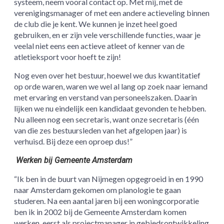
systeem, neem vooral contact op. Met mij, met de
verenigingsmanager of met een andere actieveling binnen
de club die je kent. We kunnen je inzet heel goed
gebruiken, en er zijn vele verschillende functies, waar je
veelal niet eens een actieve atleet of kenner van de
atletieksport voor hoeft te zijn!
Nog even over het bestuur, hoewel we dus kwantitatief
op orde waren, waren we wel al lang op zoek naar iemand
met ervaring en verstand van personeelszaken. Daarin
lijken we nu eindelijk een kandidaat gevonden te hebben.
Nu alleen nog een secretaris, want onze secretaris (één
van die zes bestuursleden van het afgelopen jaar) is
verhuisd. Bij deze een oproep dus!”
Werken bij Gemeente Amsterdam
“Ik ben in de buurt van Nijmegen opgegroeid in en 1990
naar Amsterdam gekomen om planologie te gaan
studeren. Na een aantal jaren bij een woningcorporatie
ben ik in 2002 bij de Gemeente Amsterdam komen
werken, eerst als projectmanager in gebiedsontwikkeling