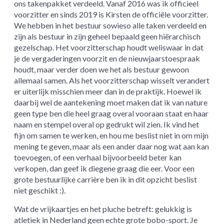
ons takenpakket verdeeld. Vanaf 2016 was ik officieel
voorzitter en sinds 2019 is Kirsten de officiële voorzitter.
We hebben in het bestuur sowieso alle taken verdeeld en
zijn als bestuur in zijn geheel bepaald geen hiërarchisch
gezelschap. Het voorzitterschap houdt weliswaar in dat
je de vergaderingen voorzit en de nieuwjaarstoespraak
houdt, maar verder doen we het als bestuur gewoon
allemaal samen. Als het voorzitterschap wisselt verandert
er uiterlijk misschien meer dan in de praktijk. Hoewel ik
daarbij wel de aantekening moet maken dat ik van nature
geen type ben die heel graag overal vooraan staat en haar
naam en stempel overal op gedrukt wil zien. Ik vind het
fijn om samen te werken, en hou me beslist niet in om mijn
mening te geven, maar als een ander daar nog wat aan kan
toevoegen, of een verhaal bijvoorbeeld beter kan
verkopen, dan geef ik diegene graag die eer. Voor een
grote bestuurlijke carrière ben ik in dit opzicht beslist
niet geschikt :).
Wat de vrijkaartjes en het pluche betreft: gelukkig is
atletiek in Nederland geen echte grote bobo-sport. Je