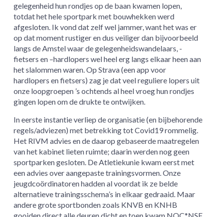
gelegenheid hun rondjes op de baan kwamen lopen,
totdat het hele sportpark met bouwhekken werd
afgesloten. Ik vond dat zelf wel jammer, want het was er
op dat moment rustiger en dus veiliger dan bijvoorbeeld
langs de Amstel waar de gelegenheidswandelaars, -
fietsers en –hardlopers wel heel erg langs elkaar heen aan
het slalommen waren. Op Strava (een app voor
hardlopers en fietsers) zag je dat veel reguliere lopers uit
onze loopgroepen ’s ochtends al heel vroeg hun rondjes
gingen lopen om de drukte te ontwijken.
In eerste instantie verliep de organisatie (en bijbehorende
regels/adviezen) met betrekking tot Covid19 rommelig.
Het RIVM advies en de daarop gebaseerde maatregelen
van het kabinet lieten ruimte; daarin werden nog geen
sportparken gesloten. De Atletiekunie kwam eerst met
een advies over aangepaste trainingsvormen. Onze
jeugdcoördinatoren hadden al voordat ik ze belde
alternatieve trainingsschema’s in elkaar gedraaid. Maar
andere grote sportbonden zoals KNVB en KNHB
gooiden direct alle deuren dicht en toen kwam NOC*NSF