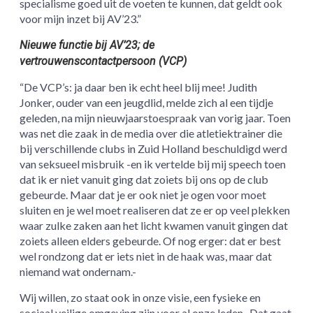
specialisme goed uit de voeten te kunnen, dat geldt ook
voor mijn inzet bij AV’23.”
Nieuwe functie bij AV’23; de
vertrouwenscontactpersoon (VCP)
“De VCP’s: ja daar ben ik echt heel blij mee! Judith
Jonker, ouder van een jeugdlid, melde zich al een tijdje
geleden, na mijn nieuwjaarstoespraak van vorig jaar. Toen
was net die zaak in de media over die atletiektrainer die
bij verschillende clubs in Zuid Holland beschuldigd werd
van seksueel misbruik -en ik vertelde bij mij speech toen
dat ik er niet vanuit ging dat zoiets bij ons op de club
gebeurde. Maar dat je er ook niet je ogen voor moet
sluiten en je wel moet realiseren dat ze er op veel plekken
waar zulke zaken aan het licht kwamen vanuit gingen dat
zoiets alleen elders gebeurde. Of nog erger: dat er best
wel rondzong dat er iets niet in de haak was, maar dat
niemand wat ondernam.-
Wij willen, zo staat ook in onze visie, een fysieke en
sociaal veilige omgeving zijn voor al onze leden. Dat gaat