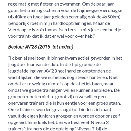
regelmatig met fietsen en zwemmen. Om de paar jaar
gooit het trainingsschema voor de Nijmeegse Vierdaagse
(4x40km en twee jaar geleden eenmalig ook de 4x50km)
behoorlijk roet in mijn hardlooptrainingen. Maar de
Vierdaagse is zo’n fantastisch feest –mits je er een beetje
voor traint- dat ik dat er wel voor over heb.”
Bestuur AV’23 (2016 tot heden)
“Ik ben al snel toen ik binnenkwam actief geworden in het
jeugdbestuur van de club. In die tijd groeide de
jeugdafdeling van AV’23 heel hard en ontstonden de
wachtlijsten, die we nu helaas nog steeds hanteren. Niet
omdat er te weinig ruimte is op de atletiekbaan, maar
omdat we goede trainingen willen kunnen aanbieden. De
groepen moeten niet te groot zij en we willen geen
onervaren trainers die in hun eentje voor een groep staan.
Onze trainers worden gevraagd (of bieden zich aan)
vanuit de eigen junioren groepen en worden door onszelf
opgeleid. Inmiddels hebben we best veel ‘Niveau 3
trainers’; trainers die de opleiding ‘Niveau 3’ bij de