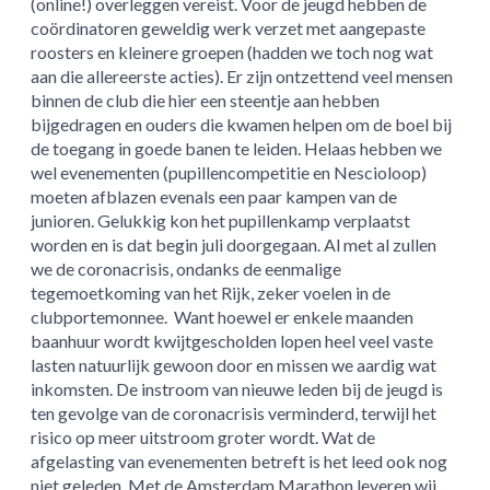
(online!) overleggen vereist. Voor de jeugd hebben de
coördinatoren geweldig werk verzet met aangepaste
roosters en kleinere groepen (hadden we toch nog wat
aan die allereerste acties). Er zijn ontzettend veel mensen
binnen de club die hier een steentje aan hebben
bijgedragen en ouders die kwamen helpen om de boel bij
de toegang in goede banen te leiden. Helaas hebben we
wel evenementen (pupillencompetitie en Nescioloop)
moeten afblazen evenals een paar kampen van de
junioren. Gelukkig kon het pupillenkamp verplaatst
worden en is dat begin juli doorgegaan. Al met al zullen
we de coronacrisis, ondanks de eenmalige
tegemoetkoming van het Rijk, zeker voelen in de
clubportemonnee. Want hoewel er enkele maanden
baanhuur wordt kwijtgescholden lopen heel veel vaste
lasten natuurlijk gewoon door en missen we aardig wat
inkomsten. De instroom van nieuwe leden bij de jeugd is
ten gevolge van de coronacrisis verminderd, terwijl het
risico op meer uitstroom groter wordt. Wat de
afgelasting van evenementen betreft is het leed ook nog
niet geleden. Met de Amsterdam Marathon leveren wij