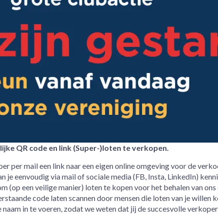
ijke QR code en link (Super-)loten te verkopen.
ber per mail een link naar een eigen online omgeving voor de verk
n je eenvoudig via mail of sociale media (FB, Insta, LinkedIn) kenni
 om (op een veilige manier) loten te kopen voor het behalen van ons 
rstaande code laten scannen door mensen die loten van je willen k
 naam in te voeren, zodat we weten dat jij de succesvolle verkoper