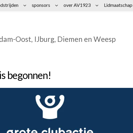
dstrijden
sponsors
over AV1923
Lidmaatschap
rdam-Oost, IJburg, Diemen en Weesp
is begonnen!