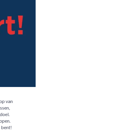
oop van
ssen,
doel.
open.
 bent!