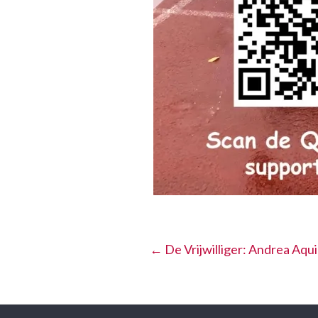
←
De Vrijwilliger: Andrea Aqui