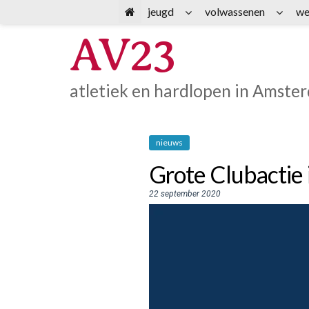
Spring
jeugd
volwassenen
we
naar
AV23
inhoud
atletiek en hardlopen in Amste
nieuws
Grote Clubactie 
22 september 2020