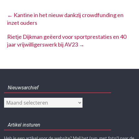
←
Kantine in het nieuw dankzij crowdfunding en
inzet ouders
Rietje Dijkman geëerd voor sportprestaties en 40
jaar vrijwilligerswerk bij AV23
→
Nieuwsarchief
Nieuwsarchief
Artikel insturen
Heb je een artikel voor de website? Mail het (svp. met foto!) naar de