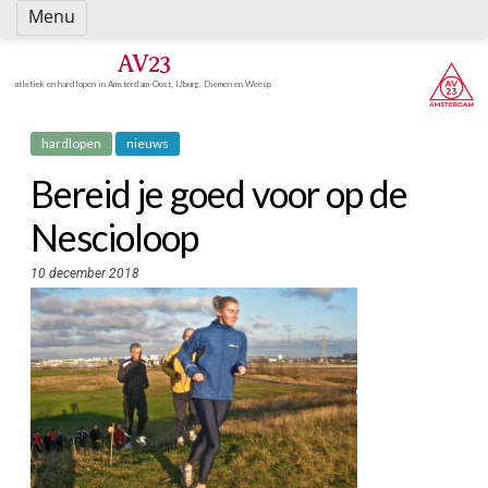
Spring
Menu
naar
inhoud
AV23
atletiek en hardlopen in Amsterdam-Oost, IJburg, Diemen en Weesp
hardlopen
nieuws
Bereid je goed voor op de
Nescioloop
10 december 2018