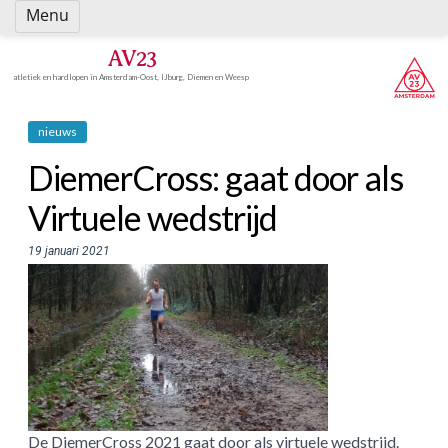
Spring
Menu
naar
inhoud
AV23
atletiek en hardlopen in Amsterdam-Oost, IJburg, Diemen en Weesp
nieuws
DiemerCross: gaat door als
Virtuele wedstrijd
19 januari 2021
De DiemerCross 2021 gaat door als virtuele wedstrijd.