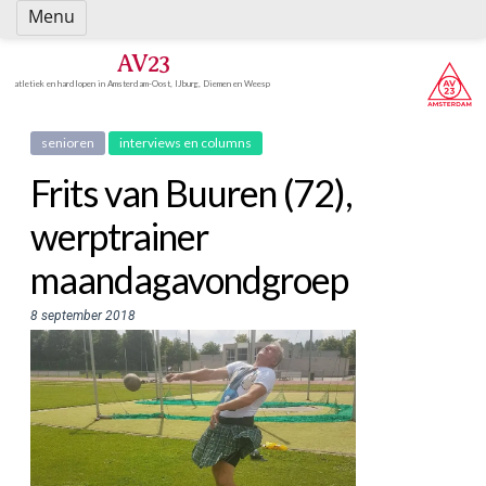
Spring
Menu
naar
inhoud
AV23
atletiek en hardlopen in Amsterdam-Oost, IJburg, Diemen en Weesp
senioren
interviews en columns
Frits van Buuren (72),
werptrainer
maandagavondgroep
8 september 2018