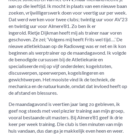
aan op die leeftijd. Ik mocht in plaats van een nieuwe baan
zoeken, vrijwilligerswerk doen voor veertig uur per week.
Dat werd werken voor twee clubs; twintig uur voor AV’23
en twintig uur voor Almere’81. Zo ben ik er
ingerold. Rietje Dijkman heeft mij als trainer naar voren
geschoven. Ze zei; ‘Volgens mij heeft Frits wel tijd….’ De
nieuwe atletiekbaan op de Radioweg was er net en ik kon
beginnen als werptrainer op de maandagavond. Ik volgde
de benodigde cursussen bij de Atletiekunie en
specialiseerde mij op vijf onderdelen; kogelstoten,
discuswerpen, speerwerpen, kogelslingeren en
gewichtwerpen. Het mooiste vind ik de techniek, de
mechanica en de natuurkunde, omdat dat invloed heeft op
de afstand en blessures.
De maandagavond is veertien jaar lang zo gebleven, ik
geef nog steeds met veel plezier training aan mijn groep,
vooral bestaande uit masters. Bij Almere’81 geef ik drie
keer per week training. Die club is tien minuten van mijn
huis vandaan, dus dan ga je makkelijk even heen en weer.