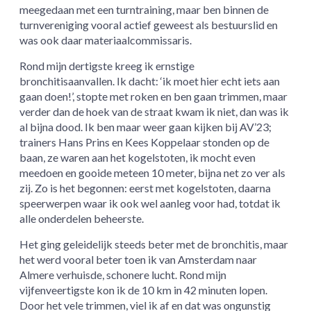
meegedaan met een turntraining, maar ben binnen de
turnvereniging vooral actief geweest als bestuurslid en
was ook daar materiaalcommissaris.
Rond mijn dertigste kreeg ik ernstige
bronchitisaanvallen. Ik dacht: ‘ik moet hier echt iets aan
gaan doen!’, stopte met roken en ben gaan trimmen, maar
verder dan de hoek van de straat kwam ik niet, dan was ik
al bijna dood. Ik ben maar weer gaan kijken bij AV’23;
trainers Hans Prins en Kees Koppelaar stonden op de
baan, ze waren aan het kogelstoten, ik mocht even
meedoen en gooide meteen 10 meter, bijna net zo ver als
zij. Zo is het begonnen: eerst met kogelstoten, daarna
speerwerpen waar ik ook wel aanleg voor had, totdat ik
alle onderdelen beheerste.
Het ging geleidelijk steeds beter met de bronchitis, maar
het werd vooral beter toen ik van Amsterdam naar
Almere verhuisde, schonere lucht. Rond mijn
vijfenveertigste kon ik de 10 km in 42 minuten lopen.
Door het vele trimmen, viel ik af en dat was ongunstig