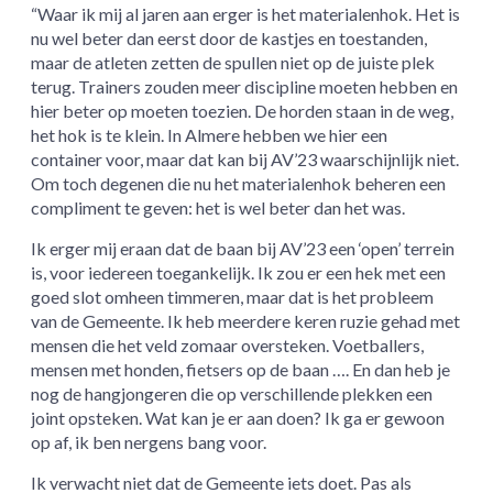
“Waar ik mij al jaren aan erger is het materialenhok. Het is
nu wel beter dan eerst door de kastjes en toestanden,
maar de atleten zetten de spullen niet op de juiste plek
terug. Trainers zouden meer discipline moeten hebben en
hier beter op moeten toezien. De horden staan in de weg,
het hok is te klein. In Almere hebben we hier een
container voor, maar dat kan bij AV’23 waarschijnlijk niet.
Om toch degenen die nu het materialenhok beheren een
compliment te geven: het is wel beter dan het was.
Ik erger mij eraan dat de baan bij AV’23 een ‘open’ terrein
is, voor iedereen toegankelijk. Ik zou er een hek met een
goed slot omheen timmeren, maar dat is het probleem
van de Gemeente. Ik heb meerdere keren ruzie gehad met
mensen die het veld zomaar oversteken. Voetballers,
mensen met honden, fietsers op de baan …. En dan heb je
nog de hangjongeren die op verschillende plekken een
joint opsteken. Wat kan je er aan doen? Ik ga er gewoon
op af, ik ben nergens bang voor.
Ik verwacht niet dat de Gemeente iets doet. Pas als