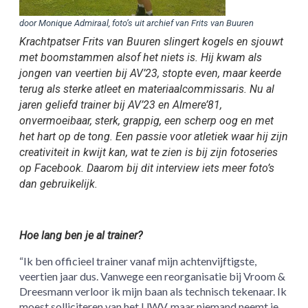
door Monique Admiraal, foto’s uit archief van Frits van Buuren
Krachtpatser Frits van Buuren slingert kogels en sjouwt
met boomstammen alsof het niets is. Hij kwam als
jongen van veertien bij AV’23, stopte even, maar keerde
terug als sterke atleet en materiaalcommissaris. Nu al
jaren geliefd trainer bij AV’23 en Almere’81,
onvermoeibaar, sterk, grappig, een scherp oog en met
het hart op de tong. Een passie voor atletiek waar hij zijn
creativiteit in kwijt kan, wat te zien is bij zijn fotoseries
op Facebook. Daarom bij dit interview iets meer foto’s
dan gebruikelijk.
Hoe lang ben je al trainer?
“Ik ben officieel trainer vanaf mijn achtenvijftigste,
veertien jaar dus. Vanwege een reorganisatie bij Vroom &
Dreesmann verloor ik mijn baan als technisch tekenaar. Ik
moest solliciteren van het UWV, maar niemand neemt je