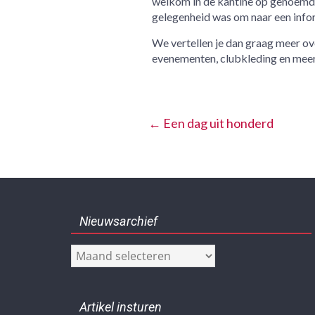
welkom in de kantine op genoemd ti
gelegenheid was om naar een infor
We vertellen je dan graag meer ove
evenementen, clubkleding en meer
←
Een dag uit honderd
Nieuwsarchief
Nieuwsarchief
Artikel insturen