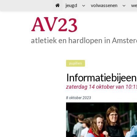
Spring
jeugd
volwassenen
we
naar
AV23
inhoud
atletiek en hardlopen in Amste
pupillen
Informatiebijeen
zaterdag 14 oktober van 10:1
8 oktober 2023