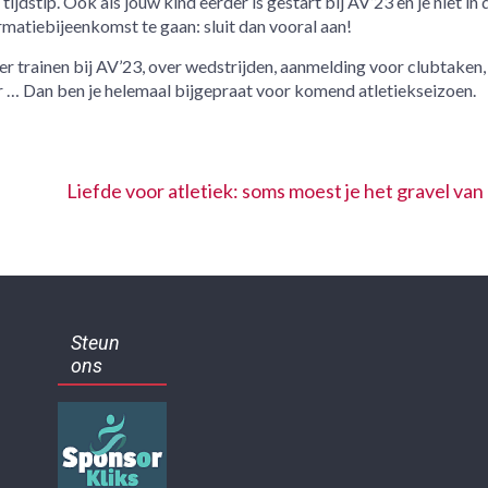
jdstip. Ook als jouw kind eerder is gestart bij AV’23 en je niet in 
matiebijeenkomst te gaan: sluit dan vooral aan!
r trainen bij AV’23, over wedstrijden, aanmelding voor clubtaken,
 … Dan ben je helemaal bijgepraat voor komend atletiekseizoen.
Liefde voor atletiek: soms moest je het gravel va
Steun
ons