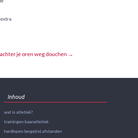
de
 extra
n achter je oren weg douchen
→
Inhoud
wat is atletiek?
trainingen baanatletiek
hardlopen lange(re) afstanden