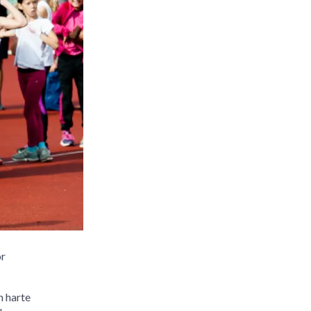
or
n harte