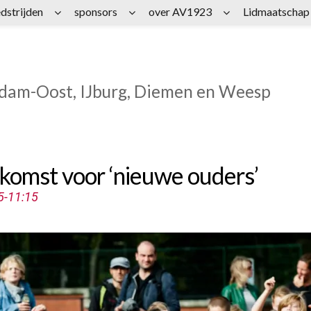
dstrijden
sponsors
over AV1923
Lidmaatschap
rdam-Oost, IJburg, Diemen en Weesp
komst voor ‘nieuwe ouders’
5-11:15